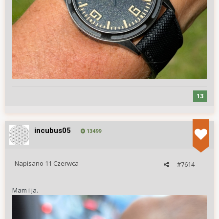
13
incubus05
13499
Napisano
11 Czerwca
#7614
Mam i ja.