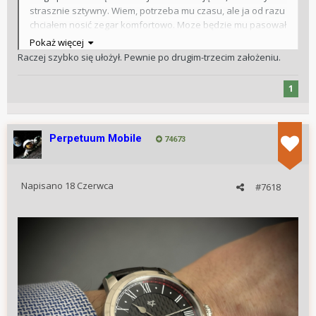
strasznie sztywny. Wiem, potrzeba mu czasu, ale ja od razu
chciałem nosić zegar komfortowo. Moze będzie mu pasował
perlon szary?
Pokaż więcej
Raczej szybko się ułożył. Pewnie po drugim-trzecim założeniu.
1
Perpetuum Mobile
74673
Napisano
18 Czerwca
#7618