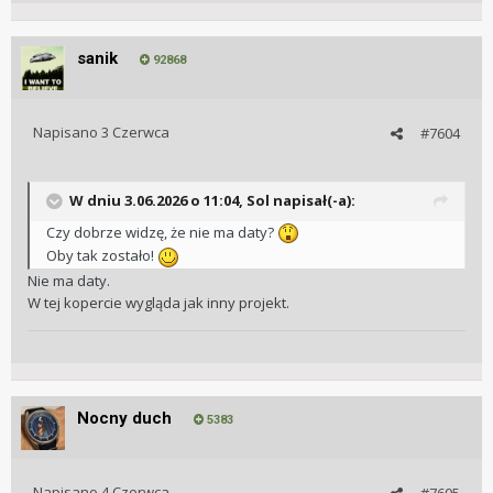
sanik
92868
Napisano
3 Czerwca
#7604
W dniu 3.06.2026 o 11:04,
Sol
napisał(-a):
Czy dobrze widzę, że nie ma daty?
Oby tak zostało!
Nie ma daty.
W tej kopercie wygląda jak inny projekt.
Nocny duch
5383
Napisano
4 Czerwca