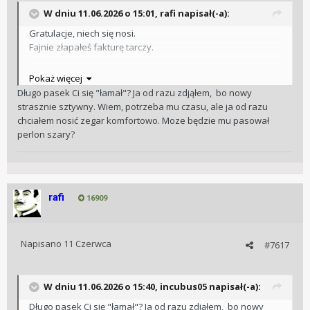
W dniu 11.06.2026 o 15:01,
rafi
napisał(-a):
Gratulacje, niech się nosi.
Fajnie złapałeś fakturę tarczy.
U mnie też dziś na ręce
Pokaż więcej
Długo pasek Ci się "łamał"? Ja od razu zdjąłem, bo nowy
strasznie sztywny. Wiem, potrzeba mu czasu, ale ja od razu
chciałem nosić zegar komfortowo. Moze będzie mu pasował
perlon szary?
rafi
16909
Napisano
11 Czerwca
#7617
W dniu 11.06.2026 o 15:40,
incubus05
napisał(-a):
Długo pasek Ci się "łamał"? Ja od razu zdjąłem, bo nowy