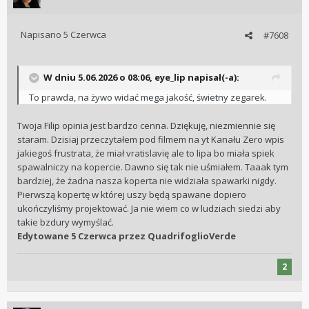
Napisano
5 Czerwca
#7608
W dniu 5.06.2026 o 08:06,
eye_lip
napisał(-a):
To prawda, na żywo widać mega jakość, świetny zegarek.
Twoja Filip opinia jest bardzo cenna. Dziękuję, niezmiennie się
staram. Dzisiaj przeczytałem pod filmem na yt Kanału Zero wpis
jakiegoś frustrata, że miał vratislavię ale to lipa bo miała spiek
spawalniczy na kopercie. Dawno się tak nie uśmiałem. Taaak tym
bardziej, że żadna nasza koperta nie widziała spawarki nigdy.
Pierwszą kopertę w której uszy będą spawane dopiero
ukończyliśmy projektować. Ja nie wiem co w ludziach siedzi aby
takie bzdury wymyślać.
Edytowane
5 Czerwca
przez QuadrifoglioVerde
2