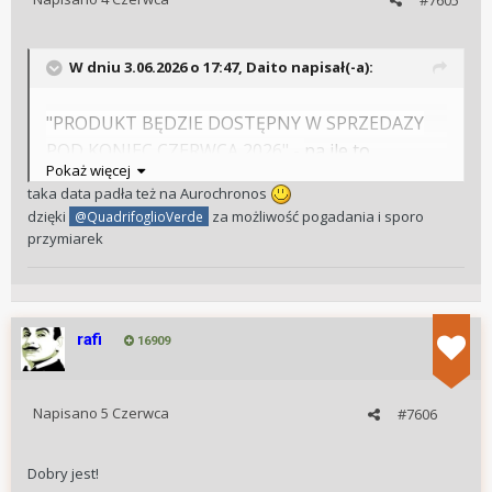
#7605
W dniu 3.06.2026 o 17:47,
Daito
napisał(-a):
"PRODUKT BĘDZIE DOSTĘPNY W SPRZEDAZY
POD KONIEC CZERWCA 2026" -
na ile to
Pokaż więcej
prawdopodobne jest?
taka data padła też na Aurochronos
dzięki
za możliwość pogadania i sporo
@QuadrifoglioVerde
przymiarek
rafi
16909
Napisano
5 Czerwca
#7606
Dobry jest!