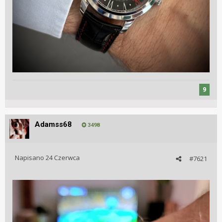
9
Adamss68
3498
Napisano
24 Czerwca
#7621