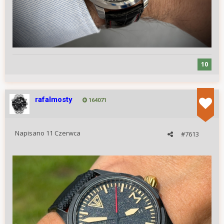
10
rafalmosty
164071
Napisano
11 Czerwca
#7613