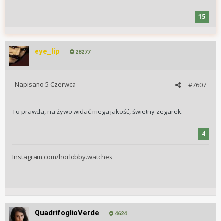
15
eye_lip
28277
Napisano
5 Czerwca
#7607
To prawda, na żywo widać mega jakość, świetny zegarek.
4
Instagram.com/horlobby.watches
QuadrifoglioVerde
4624