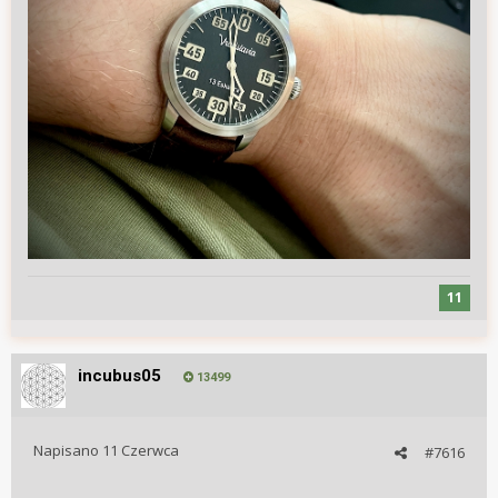
11
incubus05
13499
Napisano
11 Czerwca
#7616