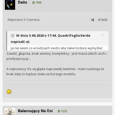
Daito
7905
Napisano
5 Czerwca
#7609
W dniu 5.06.2026 o 17:44,
QuadrifoglioVerde
napisał(-a):
Ja nie wiem co w ludziach siedzi aby takie bzdury wymyślać.
Zawiść, głupota, brak wiedzy, kompleksy - jest masa takich cech i
predyspozycji...
A najnowszy Vis wygląda naprawdę świetnie - mam nadzieję że
brak daty to będzie stała cecha tego modelu.
Balansujący Na Osi
1223