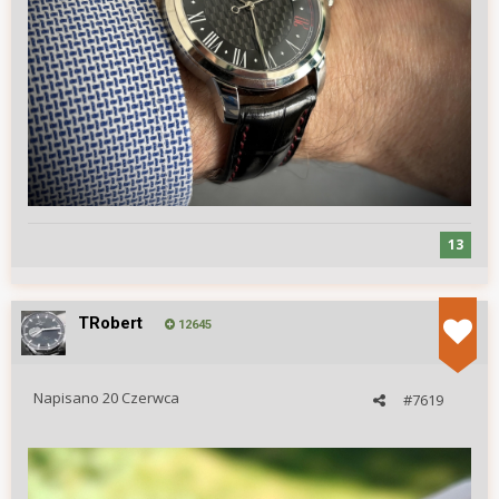
13
TRobert
12645
Napisano
20 Czerwca
#7619