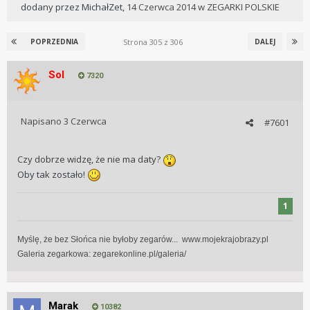
dodany przez
MichałZet
,
14 Czerwca 2014
w
ZEGARKI POLSKIE
Strona 305 z 306
POPRZEDNIA
DALEJ
Sol
7320
Napisano
3 Czerwca
#7601
Czy dobrze widzę, że nie ma daty?
Oby tak zostało!
1
Myślę, że bez Słońca nie byłoby zegarów... www.mojekrajobrazy.pl
Galeria zegarkowa:
zegarekonline.pl/galeria/
Marak
10382