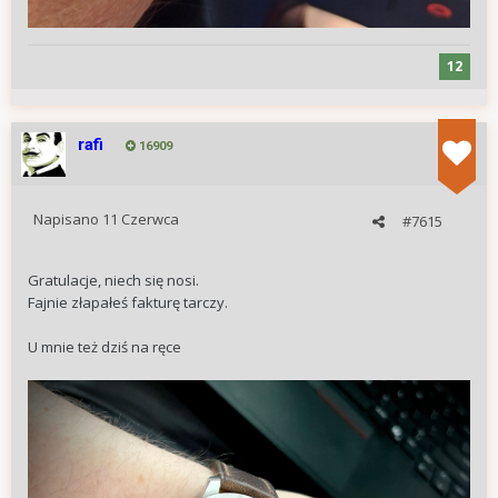
12
rafi
16909
Napisano
11 Czerwca
#7615
Gratulacje, niech się nosi.
Fajnie złapałeś fakturę tarczy.
U mnie też dziś na ręce