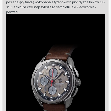
posiadający tarczę wykonana z tytanowych piór dysz silników
SR-
71 Blackbird
czyli najszybszego samolotu jaki kiedykolwiek
powstał.