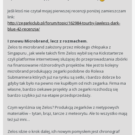
Jeśli ktoś nie czytał mojej pierwszej recenzji poniżej zamieszczam
link:
http://zegarkiclub.pl/forum/topic/162984-tourby-lawless-dark-
blue-42-recenzja/
I znowu Microbrand, lecz z rozmachem.
Zelos to microbrand założony przez młodego chłopaka z
Singapuru , jak wiele takich firm Zelos wybił się na Kickstarterze
czyli platformie internetowej służącej do przeprowadzania zbiórki
na finansowanie różnorodnych projektów. Nie jest to kolejny
microbrand produkujący zegarki podobne do Rolexa
Submarinera których już na rynku są setki, i bardzo dobrze bo
gdyby tak było na pewno nie kupiłbym od nich zegarka. Firma ma
własne, bardzo ciekawe projekty a ich zegarki rozchodzą się
bardzo szybko już na etapie przedsprzedaży.
Czym wyróżnia się Zelos? Produkcją zegarków z nietypowych
materiałów – tytan, brąz, tarcze z meteorytu. Ale to wszystko mają
też już inni…
Zelos idzie o krok dalej, ich nowym pomysłem jest chronograf