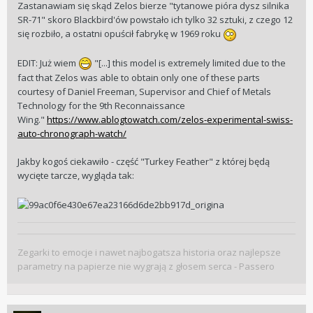
Zastanawiam się skąd Zelos bierze "tytanowe pióra dysz silnika
SR-71" skoro Blackbird'ów powstało ich tylko 32 sztuki, z czego 12
się rozbiło, a ostatni opuścił fabrykę w 1969 roku
EDIT: Już wiem
"[...] this model is extremely limited due to the
fact that Zelos was able to obtain only one of these parts
courtesy of Daniel Freeman, Supervisor and Chief of Metals
Technology for the 9th Reconnaissance
Wing."
https://www.ablogtowatch.com/zelos-experimental-swiss-
auto-chronograph-watch/
Jakby kogoś ciekawiło - część "Turkey Feather" z której będą
wycięte tarcze, wygląda tak:
Zegarki to emocje i nawet najbogatsza historia oraz najlepsze
parametry na papierze nie wygrają z głosem serca - Passero