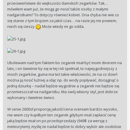
przeciwieństwie do większości damskich zegarków. Tak…
mówiłem wam już, że mogą go nosić także osoby z małymi
nadgarstkami? To dotyczy również kobiet. Ona chyba nie wie co
się stanie z tym brązem za jakiś czas… na razie jej nie powiem,
niech się cieszy
Może wtedy mi go odda.
Ubolewam nad tym faktem bo zegarek miał być moim diverem na
lato, i on świetnie by się w tej roli spełniał, to najwygodniejszy z
moich zegarków, guma ma też takie właściwości, że na co dzień
można ją nosić luźniej a idąc np. do wody popływać, dociągnąć o
jedną dziurkę – nadal będzie wygodnie a zegarek nie będzie się
przemieszczał na nadgarstku. Ma swój własny styl, jest dobrze
wykonany i świetnie świeci.
W cenie 2600zł proporcję jakość/cena oceniam bardzo wysoko,
nie wiem czy kupiłbym ten zegarek gdybym miał zapłacić cenę
jaką będzie miał on po przedsprzedaży (949$ za wersję z
meteorytem), myślę że nadal będzie to dobry wybór ale osobiście