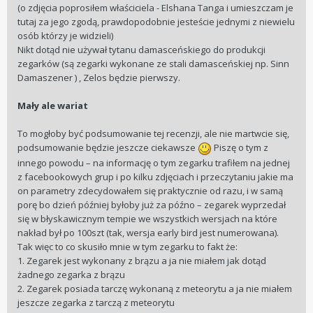
(o zdjęcia poprosiłem właściciela - Elshana Tanga i umieszczam je
tutaj za jego zgodą, prawdopodobnie jesteście jednymi z niewielu
osób którzy je widzieli)
Nikt dotąd nie używał tytanu damasceńskiego do produkcji
zegarków (są zegarki wykonane ze stali damasceńskiej np. Sinn
Damaszener ) , Zelos będzie pierwszy.
Mały ale wariat
To mogłoby być podsumowanie tej recenzji, ale nie martwcie się,
podsumowanie będzie jeszcze ciekawsze
Piszę o tym z
innego powodu – na informację o tym zegarku trafiłem na jednej
z facebookowych grup i po kilku zdjęciach i przeczytaniu jakie ma
on parametry zdecydowałem się praktycznie od razu, i w samą
porę bo dzień później byłoby już za późno – zegarek wyprzedał
się w błyskawicznym tempie we wszystkich wersjach na które
nakład był po 100szt (tak, wersja early bird jest numerowana).
Tak więc to co skusiło mnie w tym zegarku to fakt że:
1. Zegarek jest wykonany z brązu a ja nie miałem jak dotąd
żadnego zegarka z brązu
2. Zegarek posiada tarczę wykonaną z meteorytu a ja nie miałem
jeszcze zegarka z tarczą z meteorytu