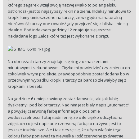
którego zegarek wziął swoją nazwę (Mako to po angielsku
ostronos) - jest to najszybszy rekin na ziemi. Indeksy minutowe to
kropki lumy umieszczone na tarczy, ze względu na naturalną
nierówność tarczy one również gdy przyjrzeć się z bliska - nie są
idealne. Pod indeksem godziny 12 znajduje się jeszcze
nakładane logo Zelos które też jest wykonane z brązu.
Na obrzeżach tarczy znajduje się ring z oznaczeniami
minutowymi i sekundowymi. Ciężko mi powiedzieć czy zmienia on
cokolwiek w tym projekcie, prawdopodobnie został dodany bo w
przeciwnym wypadku kropki z tarczy za bardzo zlewałyby się z
kropkami z bezela.
Na godzinie 6 umiejscowiony został datownik, taki jak lubię –
dyskretny i pod kolor tarczy. Nad nim jest biały napis „automatic”
a powyżej czerwoną farbą informacja o poziomie
wodoszczelności. Tutaj nadmienię, że o ile ciężko odczytać na
zdjęciach co jest napisane czerwoną farbą to na żywo jest to
jeszcze trudniejsze. Ale i tak cieszę się, że użyto właśnie tego
koloru farby ponieważ ta niewielka ilość czerwonego świetnie