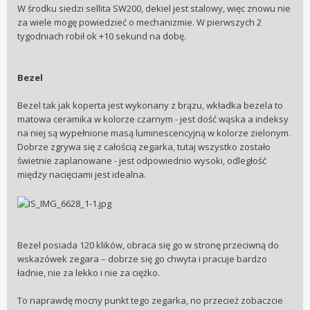
W środku siedzi sellita SW200, dekiel jest stalowy, więc znowu nie
za wiele mogę powiedzieć o mechanizmie. W pierwszych 2
tygodniach robił ok +10 sekund na dobę.
Bezel
Bezel tak jak koperta jest wykonany z brązu, wkładka bezela to
matowa ceramika w kolorze czarnym - jest dość wąska a indeksy
na niej są wypełnione masą luminescencyjną w kolorze zielonym.
Dobrze zgrywa się z całością zegarka, tutaj wszystko zostało
świetnie zaplanowane - jest odpowiednio wysoki, odległość
między nacięciami jest idealna.
Bezel posiada 120 klików, obraca się go w stronę przeciwną do
wskazówek zegara – dobrze się go chwyta i pracuje bardzo
ładnie, nie za lekko i nie za ciężko.
To naprawdę mocny punkt tego zegarka, no przecież zobaczcie