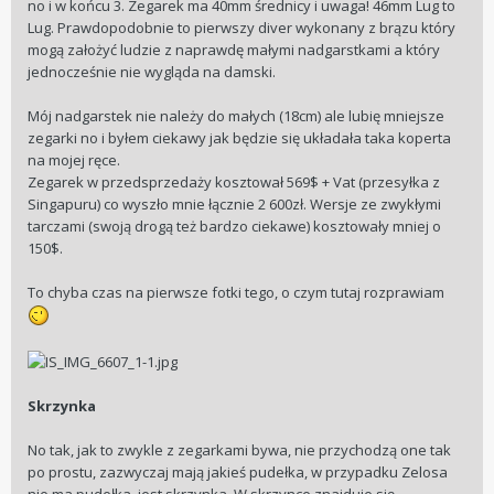
no i w końcu 3. Zegarek ma 40mm średnicy i uwaga! 46mm Lug to
Lug. Prawdopodobnie to pierwszy diver wykonany z brązu który
mogą założyć ludzie z naprawdę małymi nadgarstkami a który
jednocześnie nie wygląda na damski.
Mój nadgarstek nie należy do małych (18cm) ale lubię mniejsze
zegarki no i byłem ciekawy jak będzie się układała taka koperta
na mojej ręce.
Zegarek w przedsprzedaży kosztował 569$ + Vat (przesyłka z
Singapuru) co wyszło mnie łącznie 2 600zł. Wersje ze zwykłymi
tarczami (swoją drogą też bardzo ciekawe) kosztowały mniej o
150$.
To chyba czas na pierwsze fotki tego, o czym tutaj rozprawiam
Skrzynka
No tak, jak to zwykle z zegarkami bywa, nie przychodzą one tak
po prostu, zazwyczaj mają jakieś pudełka, w przypadku Zelosa
nie ma pudełka, jest skrzynka. W skrzynce znajduje się