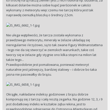
ich trochę na tą naszą ziemie i jest z nich robiona np. biżuteria, za
kilkaset dolarów można sobie kupić pierścionek w całości
wykonany z meteorytu więc czemu nie tarczę która jest tak
naprawdę cieniutką blaszką o średnicy 2,5cm.
Nie ulega wątpliwości, że tarcza została wykonana z
prawdziwego meteorytu, minerały w żelazie układają się
nieregularnie i krzyżowo, są to tak zwane Figury Widmanstattena
- tego nie da się stworzyć w ziemskich warunkach, takie coś
tworzy się w żelazie gdy stygnie ono kilka stopni na milion lat
także tego...
Prawdopodobnie jest pomalowana, ponieważ meteoryt
naturalnie jest jaśniejszy, bardziej stalowy – i dobrze bo taka
jasna nie pasowałby do brązu.
Okrągłe, nakładane indeksy godzinowe z brązu dobrze
komponują się z tarczą i całą resztą zegarka. Na godzinie 12, 3, i 9
jest dodatkowy indeks w kształcie zęba rekina, jest to
prawdopodobnie odniesienie do Ostronosa Atlantyckiego od