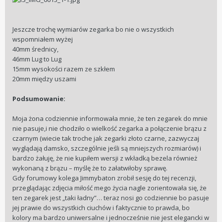
Jeszcze trochę wymiarów zegarka bo nie o wszystkich
wspomniałem wyżej
40mm średnicy,
46mm Lug to Lug
15mm wysokości razem ze szkłem
20mm między uszami
Podsumowanie:
Moja żona codziennie informowała mnie, że ten zegarek do mnie
nie pasuje,i nie chodziło o wielkość zegarka a połączenie brązu z
czarnym (wiecie tak troche jak zegarki złoto czarne, zazwyczaj
wyglądają damsko, szczególnie jeśli są mniejszych rozmiarów) i
bardzo żałuję, że nie kupiłem wersji z wkładką bezela również
wykonaną z brązu – myślę że to załatwiłoby sprawę.
Gdy forumowy kolega Jimmybaton zrobił sesję do tej recenzji,
przeglądając zdjęcia miłość mego życia nagle zorientowała się, że
ten zegarek jest „taki ładny”… teraz nosi go codziennie bo pasuje
jej prawie do wszystkich ciuchów i faktycznie to prawda, bo
kolory ma bardzo uniwersalne i jednocześnie nie jest elegancki w