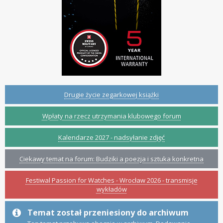
Drugie życie zegarkowej książki
Wpłaty na rzecz utrzymania klubowego forum
Kalendarze 2027 - nadsyłanie zdjęć
Ciekawy temat na forum: Budziki a poezja i sztuka konkretna
Festiwal Passion for Watches - Wrocław 2026 - transmisje
wykładów
Temat został przeniesiony do archiwum