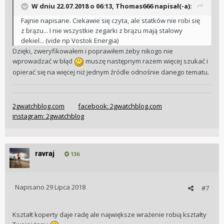
W dniu 22.07.2018 o 06:13, Thomas666 napisał(-a):
Fajnie napisane. Ciekawie się czyta, ale statków nie robi się
z brązu... I nie wszystkie zegarki z brązu mają stalowy
dekiel... (vide np Vostok Energia)
Dzięki, zweryfikowałem i poprawiłem żeby nikogo nie
wprowadzać w błąd
muszę następnym razem więcej szukać i
opierać się na więcej niż jednym źródle odnośnie danego tematu.
2gwatchblog.com
facebook: 2gwatchblog.com
instagram: 2gwatchblog
ravraj
136
Napisano
29 Lipca 2018
#7
Kształt koperty daje radę ale największe wrażenie robią kształty