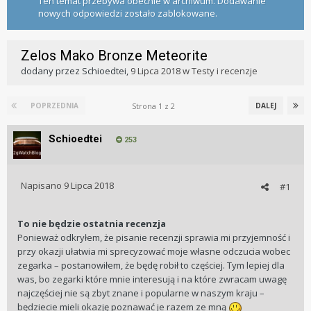
Ten temat przebywa obecnie w archiwum. Dodawanie
nowych odpowiedzi zostało zablokowane.
Zelos Mako Bronze Meteorite
dodany przez
Schioedtei
,
9 Lipca 2018
w
Testy i recenzje
Strona 1 z 2
POPRZEDNIA
DALEJ
Schioedtei
253
Napisano
9 Lipca 2018
#1
To nie będzie ostatnia recenzja
Ponieważ odkryłem, że pisanie recenzji sprawia mi przyjemność i
przy okazji ułatwia mi sprecyzować moje własne odczucia wobec
zegarka – postanowiłem, że będę robił to częściej. Tym lepiej dla
was, bo zegarki które mnie interesują i na które zwracam uwagę
najczęściej nie są zbyt znane i popularne w naszym kraju –
będziecie mieli okazję poznawać je razem ze mną