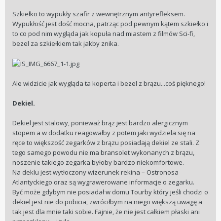
Szkiełko to wypukły szafir z wewnętrznym antyrefleksem.
Wypukłość jest dość mocna, patrząc pod pewnym kątem szkiełko i
to co pod nim wygląda jak kopuła nad miastem z filmów Sci-fi,
bezel za szkiełkiem tak jakby znika.
Ale widzicie jak wygląda ta koperta i bezel z brązu...coś pięknego!
Dekiel.
Dekiel jest stalowy, ponieważ brąz jest bardzo alergicznym
stopem a w dodatku reagowałby z potem jaki wydziela się na
ręce to większość zegarków z brązu posiadają dekiel ze stali. Z
tego samego powodu nie ma bransolet wykonanych z brązu,
noszenie takiego zegarka byłoby bardzo niekomfortowe.
Na deklu jest wytłoczony wizerunek rekina – Ostronosa
Atlantyckiego oraz są wygrawerowane informacje o zegarku.
Być może gdybym nie posiadał w domu Tourby który jeśli chodzi o
dekiel jest nie do pobicia, zwróciłbym na niego większą uwagę a
tak jest dla mnie taki sobie. Fajnie, że nie jest całkiem płaski ani