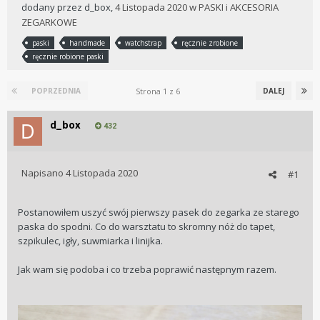
dodany przez
d_box
,
4 Listopada 2020
w
PASKI i AKCESORIA
ZEGARKOWE
paski
handmade
watchstrap
ręcznie zrobione
ręcznie robione paski
Strona 1 z 6
POPRZEDNIA
DALEJ
d_box
432
Napisano
4 Listopada 2020
#1
Postanowiłem uszyć swój pierwszy pasek do zegarka ze starego
paska do spodni. Co do warsztatu to skromny nóż do tapet,
szpikulec, igły, suwmiarka i linijka.
Jak wam się podoba i co trzeba poprawić następnym razem.