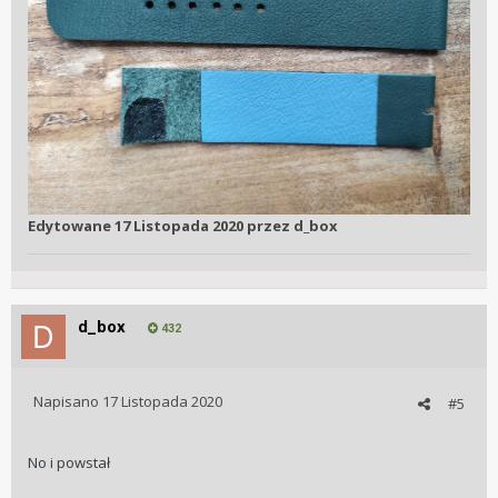
Edytowane
17 Listopada 2020
przez d_box
d_box
432
Napisano
17 Listopada 2020
#5
No i powstał