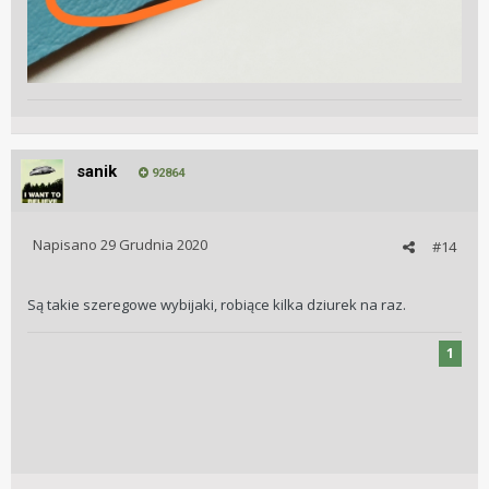
sanik
92864
Napisano
29 Grudnia 2020
#14
Są takie szeregowe wybijaki, robiące kilka dziurek na raz.
1