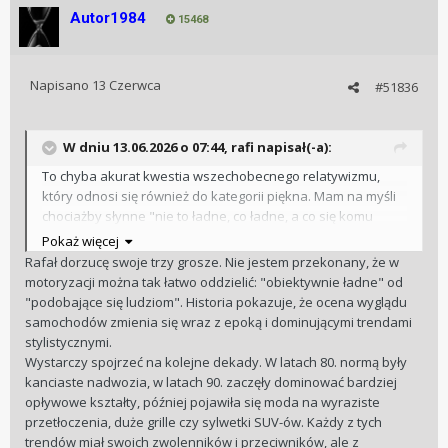
Autor1984
15468
Napisano
13 Czerwca
#51836
W dniu 13.06.2026 o 07:44,
rafi
napisał(-a):
To chyba akurat kwestia wszechobecnego relatywizmu,
który odnosi się również do kategorii piękna. Mam na myśli
chociażby słynne "nie to ładne, co ładne, a co się komu
podoba". Otóż g-prawda. To jest ładne, co jest ładne, a że
Pokaż więcej
ludzie mają różne fetysze, to inna sprawa.
Rafał dorzucę swoje trzy grosze. Nie jestem przekonany, że w
Osobną kwestią jest excel - różne samochody na tych
motoryzacji można tak łatwo oddzielić: "obiektywnie ładne" od
samych platformach, co wymusza projektowe kompromisy.
"podobające się ludziom". Historia pokazuje, że ocena wyglądu
dodatkowo pewnie - tak myślę - im więcej ciekawych linii,
samochodów zmienia się wraz z epoką i dominującymi trendami
smaczków, etc., tym droższa produkcja i utrzymanie form.
stylistycznymi.
Kiedyś był taki dowcip o handlarzu, który przywozi na
Wystarczy spojrzeć na kolejne dekady. W latach 80. normą były
lawecie auto z niemiec do blacharza. po tygodniu ten
kanciaste nadwozia, w latach 90. zaczęły dominować bardziej
dzwoni i mówi: "Panie, jak bym tego nie klepał, wychodzi mi
opływowe kształty, później pojawiła się moda na wyraziste
przystanek autobusowy". Teraz zdecydowana większość
przetłoczenia, duże grille czy sylwetki SUV-ów. Każdy z tych
nowych aut wygląda nawet nie jak przystanek autobusowy,
trendów miał swoich zwolenników i przeciwników, ale z