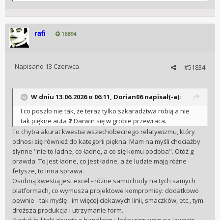
rafi
16894
Napisano
13 Czerwca
#51834
W dniu 13.06.2026 o 06:11,
Dorian06
napisał(-a):
I co poszło nie tak, że teraz tylko szkaradztwa robią a nie
tak piękne auta
️ Darwin się w grobie przewraca.
❓
To chyba akurat kwestia wszechobecnego relatywizmu, który
odnosi się również do kategorii piękna. Mam na myśli chociażby
słynne "nie to ładne, co ładne, a co się komu podoba". Otóż g-
prawda. To jest ładne, co jest ładne, a że ludzie mają różne
fetysze, to inna sprawa.
Osobną kwestią jest excel - różne samochody na tych samych
platformach, co wymusza projektowe kompromisy. dodatkowo
pewnie - tak myślę - im więcej ciekawych linii, smaczków, etc., tym
droższa produkcja i utrzymanie form.