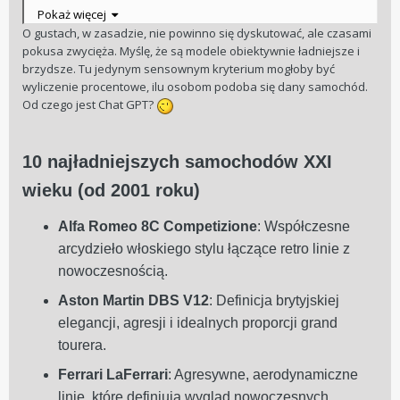
albo jest brzydkie, tylko z czasem się opatrzy i jakoś to
Pokaż więcej
tolerujemy, a nawet z czasem zaczyna nam się „podobać”.
O gustach, w zasadzie, nie powinno się dyskutować, ale czasami
Tylko że jak moda minie, to się odpodobuje. Z dobrym
pokusa zwycięża. Myślę, że są modele obiektywnie ładniejsze i
dizajnem jest inaczej.
brzydsze. Tu jedynym sensownym kryterium mogłoby być
Weź na przykład markę, którą obecnie jeździsz, konkretnie
wyliczenie procentowe, ilu osobom podoba się dany samochód.
serię 5. E34 czy E39 to obiektywnie dobry design. Był hot
Od czego jest Chat GPT?
wtedy, kiedy był produkowany, jak i teraz. Za to taki E60
wyglądał od początku jak kaszanka z cebulą po
ugrillowaniu. Później przez chwilę był tolerowany i pewnie
10 najładniejszych samochodów XXI
nawet się podobał. Dziś…
wieku (od 2001 roku)
Można by podawać inne przykłady. W skrócie jednak chodzi
o to, co napisałem na początku. Rzeczy są ładne lub takie
nie są. Te drugie mogą się czasowo opatrzyć, ale nie zmieni
Alfa Romeo 8C Competizione
: Współczesne
to ich kiepskiego dizajnu.
arcydzieło włoskiego stylu łączące retro linie z
nowoczesnością.
Aston Martin DBS V12
: Definicja brytyjskiej
elegancji, agresji i idealnych proporcji grand
tourera.
Ferrari LaFerrari
: Agresywne, aerodynamiczne
linie, które definiują wygląd nowoczesnych