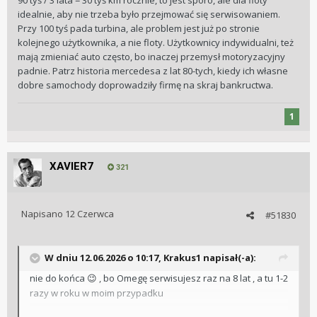
90 tyś / 3 lata = 30 tyś km rocznie, to jest sporo, ale dla floty
idealnie, aby nie trzeba było przejmować się serwisowaniem.
Przy 100 tyś pada turbina, ale problem jest już po stronie
kolejnego użytkownika, a nie floty. Użytkownicy indywidualni, też
mają zmieniać auto często, bo inaczej przemysł motoryzacyjny
padnie. Patrz historia mercedesa z lat 80-tych, kiedy ich własne
dobre samochody doprowadziły firmę na skraj bankructwa.
1
XAVIER7
321
Napisano
12 Czerwca
#51830
W dniu 12.06.2026 o 10:17,
Krakus1
napisał(-a):
nie do końca
, bo Omegę serwisujesz raz na 8 lat , a tu 1-2
😉
razy w roku w moim przypadku