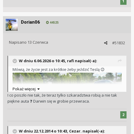
1
Dorian06
44525
Napisano
13 Czerwca
#51832
W dniu 6.06.2026 o 10:45,
rafi
napisał(-a):
Mówią, że życie jest za krótkie żeby jeździć Teslą
😉
Pokaż więcej
I co poszło nie tak, że teraz tylko szkaradztwa robią a nie tak
piękne auta
️ Darwin się w grobie przewraca.
❓
2
W dniu 22.12.2014 o 10:43, Cezar. napisał(-a):