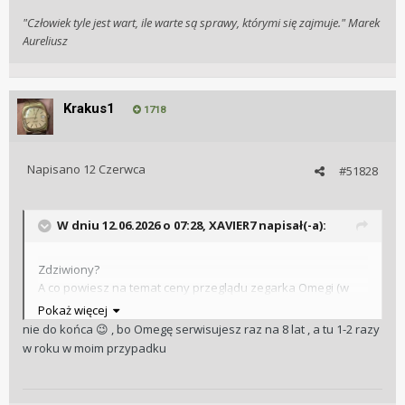
"Człowiek tyle jest wart, ile warte są sprawy, którymi się zajmuje." Marek
Aureliusz
Krakus1
1718
Napisano
12 Czerwca
#51828
W dniu 12.06.2026 o 07:28,
XAVIER7
napisał(-a):
Zdziwiony?
A co powiesz na temat ceny przeglądu zegarka Omegi (w
autoryzowanym serwisie) za 3-4 tyś? Dodam, że w Łodzi
Pokaż więcej
może on trwać 3-4 miesiące.
😁
nie do końca
, bo Omegę serwisujesz raz na 8 lat , a tu 1-2 razy
😉
Mam nadzieję, że odrobinę pocieszyłem.
😉
w roku w moim przypadku