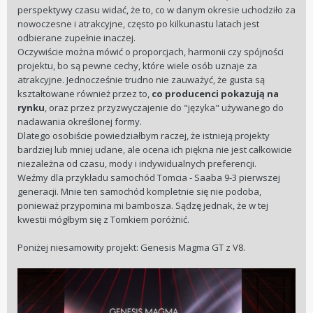
ale po prostu kontener na odpady.
perspektywy czasu widać, że to, co w danym okresie uchodziło za
nowoczesne i atrakcyjne, często po kilkunastu latach jest
odbierane zupełnie inaczej.
Oczywiście można mówić o proporcjach, harmonii czy spójności
projektu, bo są pewne cechy, które wiele osób uznaje za
atrakcyjne. Jednocześnie trudno nie zauważyć, że gusta są
kształtowane również przez to,
co producenci pokazują na
rynku
, oraz przez przyzwyczajenie do "języka" używanego do
nadawania określonej formy.
Dlatego osobiście powiedziałbym raczej, że istnieją projekty
bardziej lub mniej udane, ale ocena ich piękna nie jest całkowicie
niezależna od czasu, mody i indywidualnych preferencji.
Weźmy dla przykładu samochód Tomcia - Saaba 9-3 pierwszej
generacji. Mnie ten samochód kompletnie się nie podoba,
ponieważ przypomina mi bambosza. Sądzę jednak, że w tej
kwestii mógłbym się z Tomkiem poróżnić.
Poniżej niesamowity projekt: Genesis Magma GT z V8.