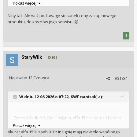
Pokaż więcej
Niby tak. Ale weź pod uwagę stosunek ceny zakup nowego
produktu, do kosztów jego serwisu.
😁
1
StaryWilk
813
Napisano
12 Czerwca
#51831
W dniu 12.06.2026 o 07:22,
KWF
napisał(-a):
Zresztą Saab 9-3, Opel Insignia, Alfa 159 są bardzo bliskim
rodzeństwem. Z tym, że Saab zróbił "po swojemu" i nie
Pokaż więcej
wyszło mu to finansowo na dobre.
Akurat alfa 159 i saab 9-3 z insignią mają niewiele wspólnego.