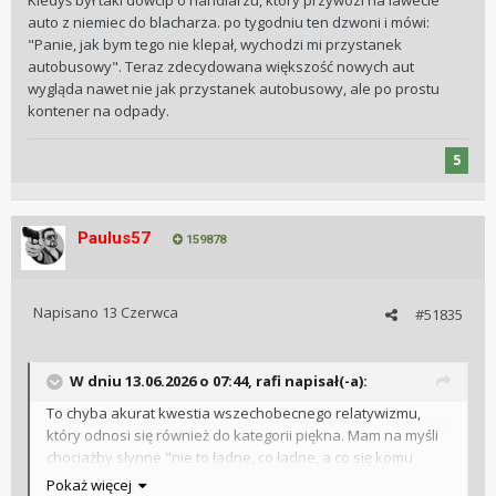
Kiedyś był taki dowcip o handlarzu, który przywozi na lawecie
auto z niemiec do blacharza. po tygodniu ten dzwoni i mówi:
"Panie, jak bym tego nie klepał, wychodzi mi przystanek
autobusowy". Teraz zdecydowana większość nowych aut
wygląda nawet nie jak przystanek autobusowy, ale po prostu
kontener na odpady.
5
Paulus57
159878
Napisano
13 Czerwca
#51835
W dniu 13.06.2026 o 07:44,
rafi
napisał(-a):
To chyba akurat kwestia wszechobecnego relatywizmu,
który odnosi się również do kategorii piękna. Mam na myśli
chociażby słynne "nie to ładne, co ładne, a co się komu
podoba". Otóż g-prawda. To jest ładne, co jest ładne, a że
Pokaż więcej