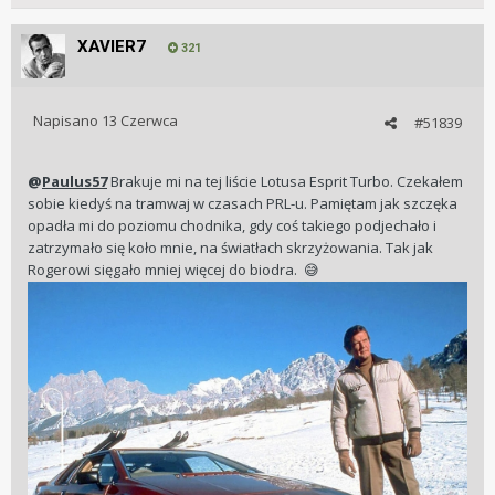
XAVIER7
321
Napisano
13 Czerwca
#51839
@
Paulus57
Brakuje mi na tej liście Lotusa Esprit Turbo. Czekałem
sobie kiedyś na tramwaj w czasach PRL-u. Pamiętam jak szczęka
opadła mi do poziomu chodnika, gdy coś takiego podjechało i
zatrzymało się koło mnie, na światłach skrzyżowania. Tak jak
Rogerowi sięgało mniej więcej do biodra.
😅