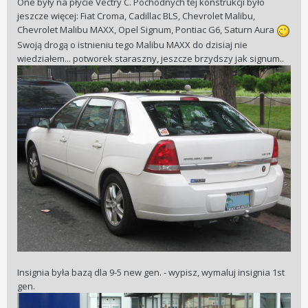
One były na płycie Vectry C. Pochodnych tej konstrukcji było
jeszcze więcej: Fiat Croma, Cadillac BLS, Chevrolet Malibu,
Chevrolet Malibu MAXX, Opel Signum, Pontiac G6, Saturn Aura
Swoją drogą o istnieniu tego Malibu MAXX do dzisiaj nie
wiedziałem... potworek staraszny, jeszcze brzydszy jak signum..
Insignia była bazą dla 9-5 new gen. - wypisz, wymaluj insignia 1st
gen.