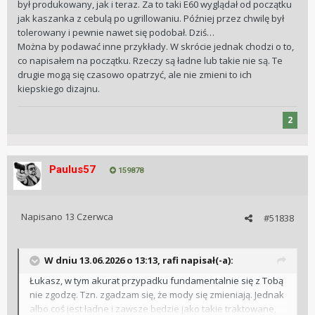
często po kilkunastu latach jest odbierane zupełnie inaczej.
był produkowany, jak i teraz. Za to taki E60 wyglądał od początku
Oczywiście można mówić o proporcjach, harmonii czy
jak kaszanka z cebulą po ugrillowaniu. Później przez chwilę był
spójności projektu, bo są pewne cechy, które wiele osób
tolerowany i pewnie nawet się podobał. Dziś…
uznaje za atrakcyjne. Jednocześnie trudno nie zauważyć, że
Można by podawać inne przykłady. W skrócie jednak chodzi o to,
gusta są kształtowane również przez to,
co producenci
co napisałem na początku. Rzeczy są ładne lub takie nie są. Te
pokazują na rynku
, oraz przez przyzwyczajenie do
drugie mogą się czasowo opatrzyć, ale nie zmieni to ich
"języka" używanego do nadawania określonej formy.
kiepskiego dizajnu.
Dlatego osobiście powiedziałbym raczej, że istnieją projekty
bardziej lub mniej udane, ale ocena ich piękna nie jest
2
całkowicie niezależna od czasu, mody i indywidualnych
preferencji.
Weźmy dla przykładu samochód Tomcia - Saaba 9-3
pierwszej generacji. Mnie ten samochód kompletnie się nie
Paulus57
159878
podoba, ponieważ przypomina mi bambosza. Sądzę jednak,
że w tej kwestii mógłbym się z Tomkiem poróżnić.
Napisano
13 Czerwca
#51838
Poniżej niesamowity projekt: Genesis Magma GT z V8.
W dniu 13.06.2026 o 13:13,
rafi
napisał(-a):
Łukasz, w tym akurat przypadku fundamentalnie się z Tobą
nie zgodzę. Tzn. zgadzam się, że mody się zmieniają. Jednak
albo coś jest ładne i zawsze będzie jako takie traktowane,