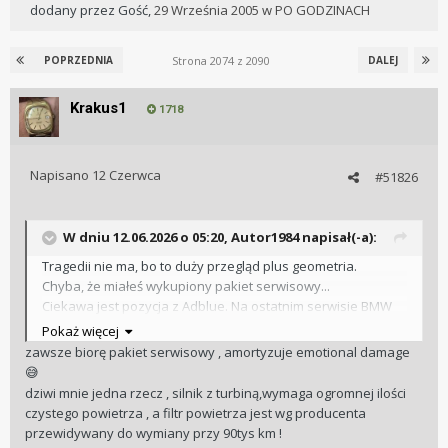
dodany przez
Gość
,
29 Września 2005
w
PO GODZINACH
Strona 2074 z 2090
POPRZEDNIA
DALEJ
Krakus1
1718
Napisano
12 Czerwca
#51826
W dniu 12.06.2026 o 05:20,
Autor1984
napisał(-a):
Tragedii nie ma, bo to duży przegląd plus geometria.
Chyba, że miałeś wykupiony pakiet serwisowy...
Ciekawa jest pozycja z Adblue. Na ostatnim serwisie BMW
dostałem tylko notę, aby go uzupełnić.
Pokaż więcej
zawsze biorę pakiet serwisowy , amortyzuje emotional damage
😅
dziwi mnie jedna rzecz , silnik z turbiną,wymaga ogromnej ilości
czystego powietrza , a filtr powietrza jest wg producenta
przewidywany do wymiany przy 90tys km !