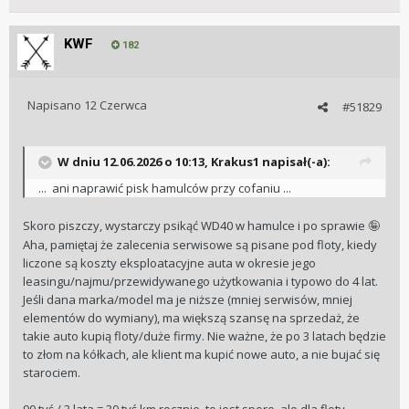
KWF
182
Napisano
12 Czerwca
#51829
W dniu 12.06.2026 o 10:13,
Krakus1
napisał(-a):
... ani naprawić pisk hamulców przy cofaniu ...
Skoro piszczy, wystarczy psikąć WD40 w hamulce i po sprawie
🤪
Aha, pamiętaj że zalecenia serwisowe są pisane pod floty, kiedy
liczone są koszty eksploatacyjne auta w okresie jego
leasingu/najmu/przewidywanego użytkowania i typowo do 4 lat.
Jeśli dana marka/model ma je niższe (mniej serwisów, mniej
elementów do wymiany), ma większą szansę na sprzedaż, że
takie auto kupią floty/duże firmy. Nie ważne, że po 3 latach będzie
to złom na kółkach, ale klient ma kupić nowe auto, a nie bujać się
starociem.