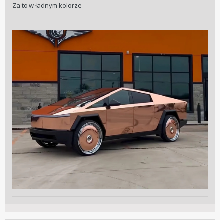
ludzie mają różne fetysze, to inna sprawa.
Za to w ładnym kolorze.
Osobną kwestią jest excel - różne samochody na tych
samych platformach, co wymusza projektowe kompromisy.
dodatkowo pewnie - tak myślę - im więcej ciekawych linii,
smaczków, etc., tym droższa produkcja i utrzymanie form.
Kiedyś był taki dowcip o handlarzu, który przywozi na
lawecie auto z niemiec do blacharza. po tygodniu ten
dzwoni i mówi: "Panie, jak bym tego nie klepał, wychodzi mi
przystanek autobusowy". Teraz zdecydowana większość
nowych aut wygląda nawet nie jak przystanek autobusowy,
ale po prostu kontener na odpady.