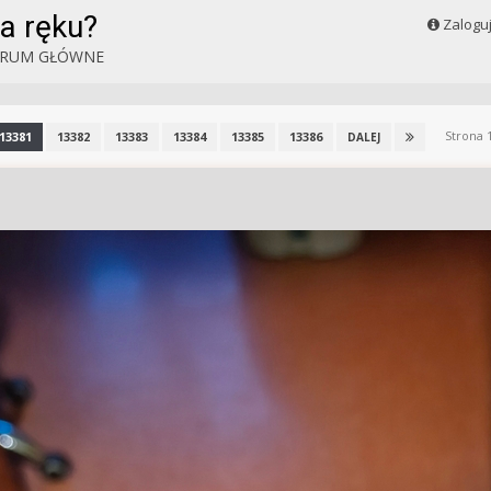
a ręku?
Zalogu
RUM GŁÓWNE
Strona 
13381
13382
13383
13384
13385
13386
DALEJ