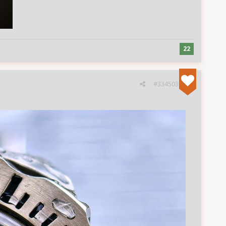
22
#334503