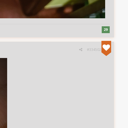
29
#334502