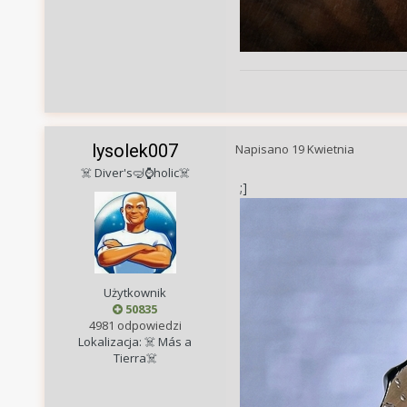
lysolek007
Napisano
19 Kwietnia
☠️ Diver's🤿⌚holic☠️
;]
Użytkownik
50835
4981 odpowiedzi
Lokalizacja: ☠️ Más a
Tierra☠️