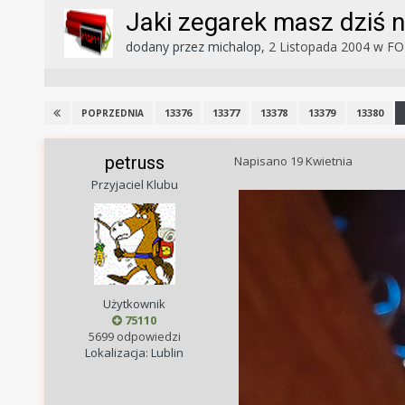
Jaki zegarek masz dziś n
dodany przez
michalop
,
2 Listopada 2004
w
FO
13376
13377
13378
13379
13380
POPRZEDNIA
petruss
Napisano
19 Kwietnia
Przyjaciel Klubu
Użytkownik
75110
5699 odpowiedzi
Lokalizacja: Lublin