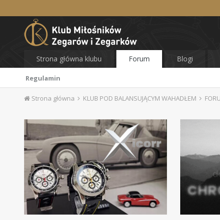
Strona główna klubu
Forum
Blogi
Regulamin
Strona główna
KLUB POD BALANSUJĄCYM WAHADŁEM
FOR