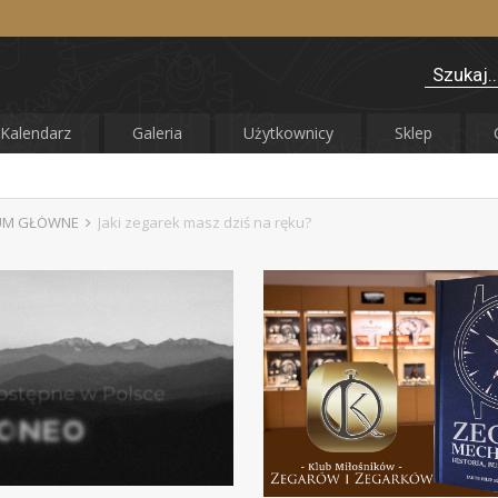
Kalendarz
Galeria
Użytkownicy
Sklep
UM GŁÓWNE
Jaki zegarek masz dziś na ręku?