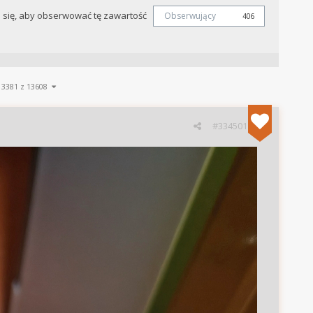
j się, aby obserwować tę zawartość
Obserwujący
406
13381 z 13608
#334501