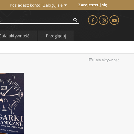
Zarejestruj się
Posiadasz konto? Zaloguj się
Cała aktywność
Przeglądaj
Cała aktywność