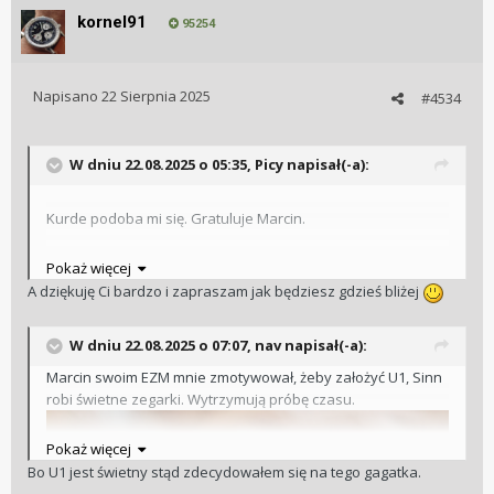
kornel91
95254
Napisano
22 Sierpnia 2025
#4534
W dniu 22.08.2025 o 05:35,
Picy
napisał(-a):
Kurde podoba mi się. Gratuluje Marcin.
Pokaż więcej
A dziękuję Ci bardzo i zapraszam jak będziesz gdzieś bliżej
Ja czekam aż będę mógł w twoim rejonie te tory
wyremontować aby obejrzeć z bliska twoja kolekcję. Swoją
W dniu 22.08.2025 o 07:07,
nav
napisał(-a):
drogą już mam nadzieje że niebawem Białystok będę często
odwiedzał
Jeszcze kawałek do Ciebie
Marcin swoim EZM mnie zmotywował, żeby założyć U1, Sinn
robi świetne zegarki. Wytrzymują próbę czasu.
Pokaż więcej
Bo U1 jest świetny stąd zdecydowałem się na tego gagatka.