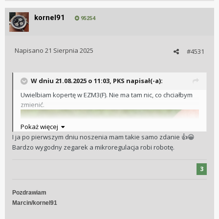
kornel91
95254
Napisano
21 Sierpnia 2025
#4531
W dniu 21.08.2025 o 11:03,
PKS
napisał(-a):
Uwielbiam kopertę w EZM3(F). Nie ma tam nic, co chciałbym
zmienić.
Pokaż więcej
I ja po pierwszym dniu noszenia mam takie samo zdanie
👍
😀
Bardzo wygodny zegarek a mikroregulacja robi robotę.
3
Pozdrawiam
Marcin/kornel91