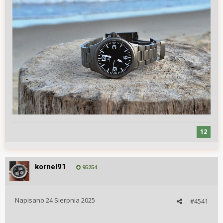
12
kornel91
95254
Napisano
24 Sierpnia 2025
#4541