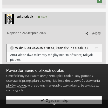
arturzbsk
4077
Napisano
24 Sierpnia 2025
#4543
W dniu 24.08.2025 o 10:44,
kornel91
napisał(-a):
Artur ale te dwa milimetry mógłby miał mieć więcej tak jak
pisałeś.
Marcin, zależy kto co lubi
co nosiłeś wcześniej, do czego jesteś
Powiadomienie o plikach cookie
przyzwyczajony.
Umieściliśmy na Twoim urządzeniu
pliki cookie
, aby pomóc Ci
Cordi7 ma absolutną rację, że przez swoje wymiary EZM jest
usprawnić przeglądanie strony. Możesz
dostosować ustawienia
mega wygodny, ale dla mnie naprawdę brakowało tych 2
plików cookie
, w przeciwnym wypadku zakładamy, że wyrażasz
mm. Wysokość i waga mogłyby zostać bez zmian.
na to zgodę.
UX przy 44mm jest git.
Zgadzam się.