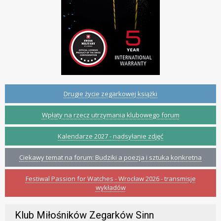
Drugie życie zegarkowej książki
Wpłaty na rzecz utrzymania klubowego forum
Kalendarze 2027 - nadsyłanie zdjęć
Ciekawy temat na forum: Budziki a poezja i sztuka konkretna
Festiwal Passion for Watches - Wrocław 2026 - transmisje
wykładów
Klub Miłośników Zegarków Sinn