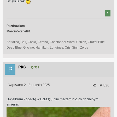
Dzięki Jarek
1
Pozdrawiam
Marcin/kornel91
Adriatica, Ball, Casio, Certina, Christopher Ward, Citizen, Crafter Blue,
Deep Blue, Glycine, Hamilton, Longines, Oris, Sinn, Zelos
PKS
729
Napisano
21 Sierpnia 2025
#4530
Uwielbiam kopertę w EZM3(F). Nie ma tam nic, co chciałbym
zmienić.