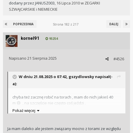
dodany przez
JANUSZ003
,
16 Lipca 2010
w
ZEGARKI
SZWAJCARSKIE i NIEMIECKIE
Strona 182 z 217
POPRZEDNIA
DALEJ
kornel91
95254
Napisano
21 Sierpnia 2025
#4526
W dniu 21.08.2025 o 07:42,
gszydlowsky
napisał(-
a):
chyba też zacznę robić na torach , mam do nich jakieś 40
m
, na szczęście nie często coś jeździ .
😃
Pokaż więcej
Ja mam daleko ale jestem związany mocno z torami ze względu