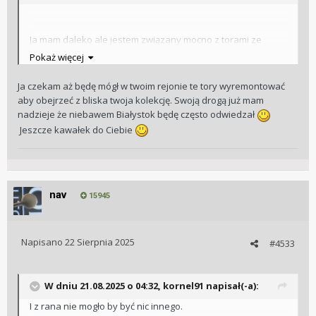
Ja mam daleko ale jestem związany mocno z torami ze
względu na pracę więc oprócz weekendów codziennie mam
Pokaż więcej
ich wystarczająco
Ja czekam aż będę mógł w twoim rejonie te tory wyremontować
aby obejrzeć z bliska twoja kolekcję. Swoją drogą już mam
nadzieje że niebawem Białystok będę często odwiedzał
Jeszcze kawałek do Ciebie
nav
15945
Napisano
22 Sierpnia 2025
#4533
W dniu 21.08.2025 o 04:32,
kornel91
napisał(-a):
I z rana nie mogło by być nic innego.