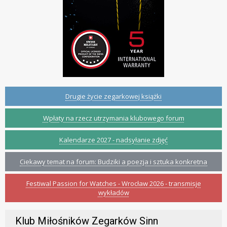
Drugie życie zegarkowej książki
Wpłaty na rzecz utrzymania klubowego forum
Kalendarze 2027 - nadsyłanie zdjęć
Ciekawy temat na forum: Budziki a poezja i sztuka konkretna
Festiwal Passion for Watches - Wrocław 2026 - transmisje
wykładów
Klub Miłośników Zegarków Sinn