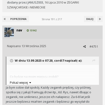
dodany przez
JANUSZ003
,
16 Lipca 2010
w
ZEGARKI
SZWAJCARSKIE i NIEMIECKIE
Strona 191 z 217
POPRZEDNIA
DALEJ
nav
15942
Napisano
13 Września 2025
#4751
W dniu 13.09.2025 o 07:20,
cordi7
napisał(-a):
Co byście na moim miejscu zrobili?
Pokaż więcej
Ja bym sobie dał spokój. Każdy zegarek prędzej, czy później,
spotka się z jakąś framugą drzwi itp., itd. Rys, nawet dbając o
zegarek, nie unikniesz, jeszcze ich nałapiesz. Za 6-8 lat jeśli
jeszcze będziesz miał ten zegarek i będziesz go wysyłał do