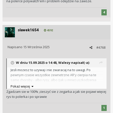
na polerce polywatch'em i problem odejdzie na zawsze.
4
slawek1654
4592
Napisano
15 Września 2025
#4768
W dniu 15.09.2025 o 14:48,
Walezy
napisał(-a):
Jesli mozesz to uzywaj i nie zwaracaj na to uwagi. Po
pewnym czasie wszystkie zewnetrzne AR'y cierpia na te
same choroby - albo rysy, albo (jak u mnie) uszkodzenia
chemiczne. W moim U50 po wizycie w aquaparku, AR nie
Pokaż więcej
nadawal sie juz do niczego.
Zgadzam sie w 100% ,cieszyć sie z zegarka a jak sie pojawi więcej
rys to polerka i po sprawie
Na szczescie, niezaleznie czy to przez porysowanie czy
inne czynniki, bardzo latwo jest zdjac bezel i usunac AR
1
przez polerke Polywatch'em.