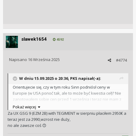
slawek1654
4592
Napisano
16 Września 2025
#4774
W dniu 15.09.2025 o 20:36,
PKS
napisał(-a):
Orientujecie się, czy w tym roku Sinn podniósł ceny w
Europie (w USA ponoć tak, ale to może być kwestia ceł)? Nie
zanotowałem sobie cen przed 1 września i teraz nie mam z
czym porównać.
Pokaż więcej
Za UX GSG 9 (EZM 2B) with TEGIMENT w sierpniu płaciłem 2950€ a
teraz jest za 2990,wzrost nie duży,
no ale zawsze coś
🙃