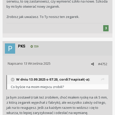
serwisu, to się zastanowisz, czy wymienić szkło na nowe. Szkoda
by mi było otwierać nowy zegarek.
Zrobisz jak uważasz. To Ty nosisz ten zegarek.
3
PKS
729
Napisano
13 Września 2025
#4752
W dniu 13.09.2025 o 07:20,
cordi7
napisał(-a):
Co byście na moim miejscu zrobili?
Ja bym zostawił (i tak też zrobiłem, choć miałem ryskę na ok 5 mm,
z którą zegarek wyjechał z fabryki), ale wszystko zależy od tego,
jak na to reagujesz. Jeśli za każdym razem to widzisz i cię to
wkurza, to lepiej zaryzykować i odesłać na wymianę.