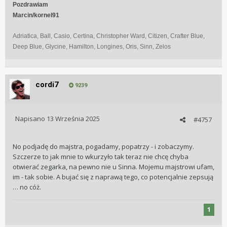
Pozdrawiam
Jeśli wg niego to będzie ubytek na zewnętrznej powłoce AR -
Marcin/kornel91
zegarek jedzie do serwisu, on organizuje wysyłkę.
Adriatica, Ball, Casio, Certina, Christopher Ward, Citizen, Crafter Blue,
I tu pytanie: warto się w to bawić? Naprawią jedno a
Deep Blue, Glycine, Hamilton, Longines, Oris, Sinn, Zelos
zostawia paproch albo zepsują coś innego… sam nie wiem.
Co byście na moim miejscu zrobili?
cordi7
9239
Napisano
13 Września 2025
#4757
No podjadę do majstra, pogadamy, popatrzy - i zobaczymy.
Szczerze to jak mnie to wkurzyło tak teraz nie chcę chyba
otwierać zegarka, na pewno nie u Sinna. Mojemu majstrowi ufam,
im - tak sobie. A bujać się z naprawą tego, co potencjalnie zepsują
… no cóż.
1