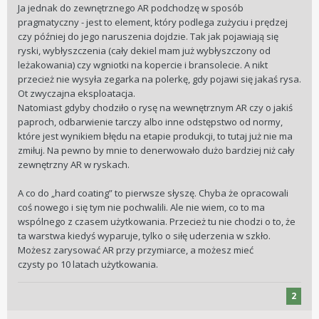
Ja jednak do zewnętrznego AR podchodzę w sposób
pragmatyczny - jest to element, który podlega zużyciu i prędzej
czy później do jego naruszenia dojdzie. Tak jak pojawiają się
ryski, wybłyszczenia (cały dekiel mam już wybłyszczony od
leżakowania) czy wgniotki na kopercie i bransolecie. A nikt
przecież nie wysyła zegarka na polerkę, gdy pojawi się jakaś rysa.
Ot zwyczajna eksploatacja.
Natomiast gdyby chodziło o rysę na wewnętrznym AR czy o jakiś
paproch, odbarwienie tarczy albo inne odstępstwo od normy,
które jest wynikiem błędu na etapie produkcji, to tutaj już nie ma
zmiłuj. Na pewno by mnie to denerwowało dużo bardziej niż cały
zewnętrzny AR w ryskach.
A co do „hard coating” to pierwsze słyszę. Chyba że opracowali
coś nowego i się tym nie pochwalili. Ale nie wiem, co to ma
wspólnego z czasem użytkowania. Przecież tu nie chodzi o to, że
ta warstwa kiedyś wyparuje, tylko o siłę uderzenia w szkło.
Możesz zarysować AR przy przymiarce, a możesz mieć
czysty po 10 latach użytkowania.
2