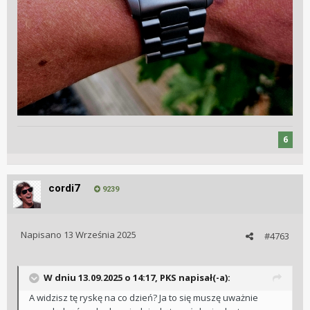
6
cordi7
9239
Napisano
13 Września 2025
#4763
W dniu 13.09.2025 o 14:17,
PKS
napisał(-a):
A widzisz tę ryskę na co dzień? Ja to się muszę uważnie