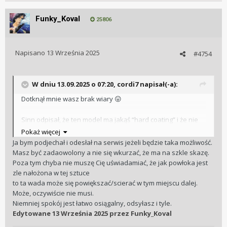
Funky_Koval
25806
Napisano
13 Września 2025
#4754
W dniu 13.09.2025 o 07:20,
cordi7
napisał(-a):
Dotknął mnie wasz brak wiary
😛
Sinn odpisał, że ten model ma jakąś “hard coating” i że nie
powinno dojść tak szybko do takiego uszkodzenia.
Pokaż więcej
Musieliby sprawdzić i w tym celu należy zegarek odesłać do
Ja bym podjechał i odesłał na serwis jeżeli będzie taka możliwość.
nich, jeśli coś jest faktycznie na rzeczy wymienią szkło.
Masz być zadaowolony a nie się wkurzać, że ma na szkle skazę.
Umówiłem się, ze podjadę do mojego majstra, który jest
Poza tym chyba nie muszę Cię uświadamiać, że jak powłoka jest
autoryzowanym sprzedawcą i serwisantem Sinna i rzuci
zle nałożona w tej sztuce
okiem.
to ta wada może się powiększać/scierać w tym miejscu dalej.
Jeśli wg niego to będzie ubytek na zewnętrznej powłoce AR -
Może, oczywiście nie musi.
zegarek jedzie do serwisu, on organizuje wysyłkę.
Niemniej spokój jest łatwo osiągalny, odsyłasz i tyle.
Edytowane
13 Września 2025
przez Funky_Koval
I tu pytanie: warto się w to bawić? Naprawią jedno a