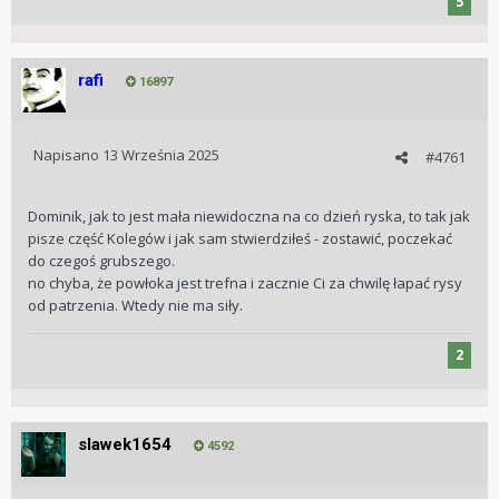
5
rafi
16897
Napisano
13 Września 2025
#4761
Dominik, jak to jest mała niewidoczna na co dzień ryska, to tak jak
pisze część Kolegów i jak sam stwierdziłeś - zostawić, poczekać
do czegoś grubszego.
no chyba, że powłoka jest trefna i zacznie Ci za chwilę łapać rysy
od patrzenia. Wtedy nie ma siły.
2
slawek1654
4592