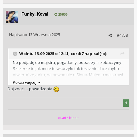
Funky_Koval
25806
Napisano
13 Września 2025
#4758
W dniu 13.09.2025 o 12:41,
cordi7
napisał(-a):
No podjadę do majstra, pogadamy, popatrzy - i zobaczymy.
Szczerze to jak mnie to wkurzyło tak teraz nie chcę chyba
otwierać zegarka, na pewno nie u Sinna. Mojemu majstrowi
ufam, im - tak sobie. A bujać się z naprawą tego, co
Pokaż więcej
potencjalnie zepsują … no cóż.
Daj znać i... powodzenia
1
quartz bandit