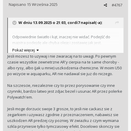
Napisano
15 Września 2025
#4767
W dniu 13.09.2025 o 21:03,
cordi7
napisał(-a):
Odpowiednie światło i kąt, inaczej nie widać. Podejść do
majstra podejdę ale chyba oleję i zostawię jak jest.
Ryzykować obijanie w wysyłce i ewentualne ponoszenie
Pokaż więcej
kosztów żeby wkrótce zapewne nabawić się kolejnej rysy…
Jesli mozesz to uzywaj i nie zwaracaj na to uwagi. Po pewnym
nie ma sensu.
czasie wszystkie zewnetrzne AR'y cierpia na te same choroby -
albo rysy, albo (jak u mnie) uszkodzenia chemiczne. W moim U50
po wizycie w aquaparku, AR nie nadawal sie juz do niczego.
Na szczescie, niezaleznie czy to przez porysowanie czy inne
czynniki, bardzo latwo jest zdjac bezel i usunac AR przez polerke
Polywatch'em.
Jesli moge dorzucic swoje 3 grosze, to jesli nie cackasz sie z
zegarkiem i uzywasz zgodnie z przeznaczeniem, nabawisz sie
uszkodzen AR predzej czy pozniej. W zwiazku z czym wymiana
szkla przyniesie tylko tymczasowy efekt. Docelowo skonczy sie