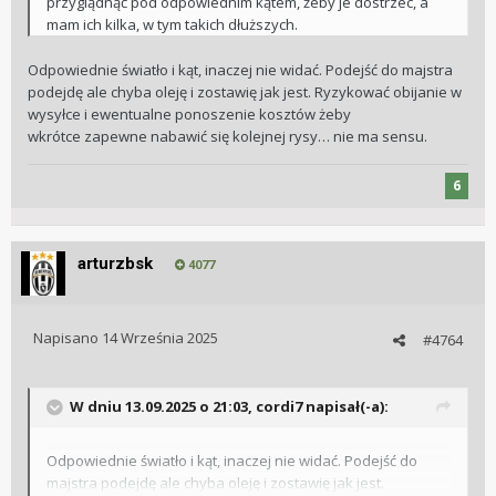
przyglądnąć pod odpowiednim kątem, żeby je dostrzec, a
mam ich kilka, w tym takich dłuższych.
Odpowiednie światło i kąt, inaczej nie widać. Podejść do majstra
podejdę ale chyba oleję i zostawię jak jest. Ryzykować obijanie w
wysyłce i ewentualne ponoszenie kosztów żeby
wkrótce zapewne nabawić się kolejnej rysy… nie ma sensu.
6
arturzbsk
4077
Napisano
14 Września 2025
#4764
W dniu 13.09.2025 o 21:03,
cordi7
napisał(-a):
Odpowiednie światło i kąt, inaczej nie widać. Podejść do
majstra podejdę ale chyba oleję i zostawię jak jest.