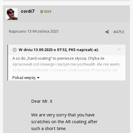
cordi7
9239
Napisano
13 Września 2025
#4753
W dniu 13.09.2025 o 07:52,
PKS
napisał(-a):
A co do „hard coating” to pierwsze słyszę. Chyba że
opracowali coś nowego i się tym nie pochwalili. Ale nie wiem,
co to ma wspólnego z czasem użytkowania. Przecież tu nie
chodzi o to, że ta warstwa kiedyś wyparuje, tylko o siłę
Pokaż więcej
uderzenia w szkło. Możesz zarysować AR przy przymiarce,
a możesz mieć czysty po 10 latach użytkowania.
Dear Mr. X
We are very sorry that you have
scratches on the AR coating after
such a short time.