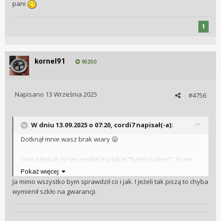
pani
1
kornel91
95250
Napisano
13 Września 2025
#4756
W dniu 13.09.2025 o 07:20,
cordi7
napisał(-a):
Dotknął mnie wasz brak wiary
😛
Sinn odpisał, że ten model ma jakąś “hard coating” i że nie
powinno dojść tak szybko do takiego uszkodzenia.
Pokaż więcej
Musieliby sprawdzić i w tym celu należy zegarek odesłać do
Ja mimo wszystko bym sprawdził co i jak. I jeżeli tak piszą to chyba
nich, jeśli coś jest faktycznie na rzeczy wymienią szkło.
wymienił szkło na gwarancji.
Umówiłem się, ze podjadę do mojego majstra, który jest
autoryzowanym sprzedawcą i serwisantem Sinna i rzuci
okiem.