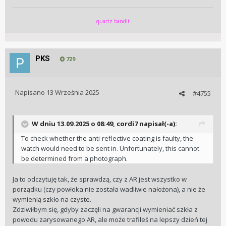
zostawia paproch albo zepsują coś innego… sam nie wiem.
quartz bandit
Co byście na moim miejscu zrobili?
PKS
729
Napisano
13 Września 2025
#4755
W dniu 13.09.2025 o 08:49,
cordi7
napisał(-a):
To check whether the anti-reflective coating is faulty, the
watch would need to be sent in. Unfortunately, this cannot
be determined from a photograph.
Ja to odczytuję tak, że sprawdzą, czy z AR jest wszystko w
porządku (czy powłoka nie została wadliwie nałożona), a nie że
wymienią szkło na czyste.
Zdziwiłbym się, gdyby zaczęli na gwarancji wymieniać szkła z
powodu zarysowanego AR, ale może trafiłeś na lepszy dzień tej