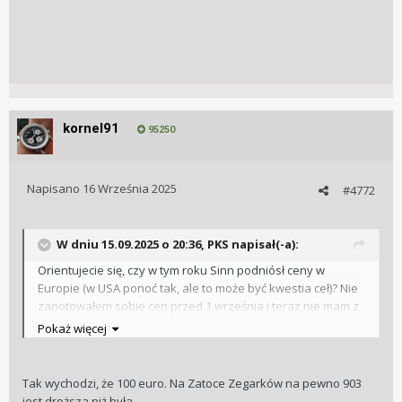
kornel91
95250
Napisano
16 Września 2025
#4772
W dniu 15.09.2025 o 20:36,
PKS
napisał(-a):
Orientujecie się, czy w tym roku Sinn podniósł ceny w
Europie (w USA ponoć tak, ale to może być kwestia ceł)? Nie
zanotowałem sobie cen przed 1 września i teraz nie mam z
czym porównać.
Pokaż więcej
Tak wychodzi, że 100 euro. Na Zatoce Zegarków na pewno 903
jest droższa niż była .