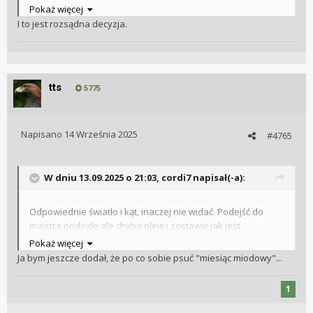
Ryzykować obijanie w wysyłce i ewentualne ponoszenie
Pokaż więcej
kosztów żeby wkrótce zapewne nabawić się kolejnej rysy…
I to jest rozsądna decyzja.
nie ma sensu.
tts
5775
Napisano
14 Września 2025
#4765
W dniu 13.09.2025 o 21:03,
cordi7
napisał(-a):
Odpowiednie światło i kąt, inaczej nie widać. Podejść do
majstra podejdę ale chyba oleję i zostawię jak jest.
Ryzykować obijanie w wysyłce i ewentualne ponoszenie
Pokaż więcej
kosztów żeby wkrótce zapewne nabawić się kolejnej rysy…
Ja bym jeszcze dodał, że po co sobie psuć "miesiąc miodowy"...
nie ma sensu.
1