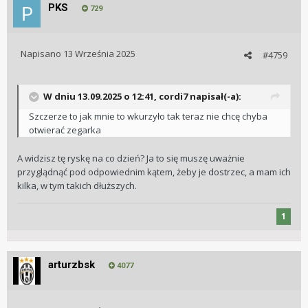
PKS
729
Napisano
13 Września 2025
#4759
W dniu 13.09.2025 o 12:41,
cordi7
napisał(-a):
Szczerze to jak mnie to wkurzyło tak teraz nie chcę chyba
otwierać zegarka
A widzisz tę ryskę na co dzień? Ja to się muszę uważnie
przyglądnąć pod odpowiednim kątem, żeby je dostrzec, a mam ich
kilka, w tym takich dłuższych.
1
arturzbsk
4077