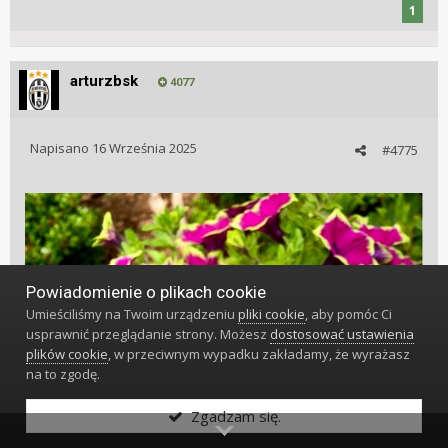
1
arturzbsk
4077
Napisano
16 Września 2025
#4775
Powiadomienie o plikach cookie
Umieściliśmy na Twoim urządzeniu
pliki cookie
, aby pomóc Ci
usprawnić przeglądanie strony. Możesz
dostosować ustawienia
plików cookie
, w przeciwnym wypadku zakładamy, że wyrażasz
na to zgodę.
Zgadzam się.