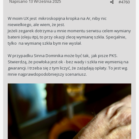
Napisano
13 Września 2025
#4760
W moim UX jest mikroskopijna kropka na Ar, niby nic
niewielkiego, ale wiem, że jest.
Jeżeli zegarek dotrzyma u mnie momentu serwisu celem wymiany
baterii (oleju itp), to przy okazji zlecę wymianę szkła. Specjalnie,
tylko na wymianę szkła bym nie wysłał.
W przypadku Sinna Dominika może być tak, jak pisze PKS.
Stwierdzą, że powłoka jest ok - bez wady i szkła nie wymienią na
gwarancji. I trzeba się z tym liczyć, że zażądają opłaty. To jest wg.
mnie najprawdopodobniejszy scenariusz.