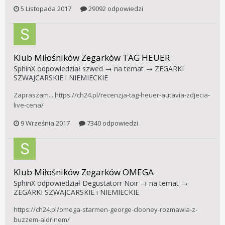
5 Listopada 2017
29092 odpowiedzi
Klub Miłośników Zegarków TAG HEUER
SphinX
odpowiedział
szwed
→ na temat →
ZEGARKI
SZWAJCARSKIE i NIEMIECKIE
Zapraszam... https://ch24.pl/recenzja-tag-heuer-autavia-zdjecia-
live-cena/
9 Września 2017
7340 odpowiedzi
Klub Miłośników Zegarków OMEGA
SphinX
odpowiedział
Degustatorr Noir
→ na temat →
ZEGARKI SZWAJCARSKIE i NIEMIECKIE
https://ch24.pl/omega-starmen-george-clooney-rozmawia-z-
buzzem-aldrinem/