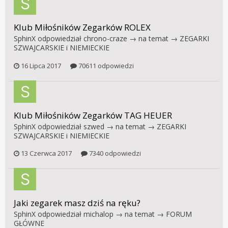
Klub Miłośników Zegarków ROLEX
SphinX
odpowiedział
chrono-craze
→ na temat →
ZEGARKI
SZWAJCARSKIE i NIEMIECKIE
16 Lipca 2017
70611 odpowiedzi
Klub Miłośników Zegarków TAG HEUER
SphinX
odpowiedział
szwed
→ na temat →
ZEGARKI
SZWAJCARSKIE i NIEMIECKIE
13 Czerwca 2017
7340 odpowiedzi
Jaki zegarek masz dziś na ręku?
SphinX
odpowiedział
michalop
→ na temat →
FORUM
GŁÓWNE