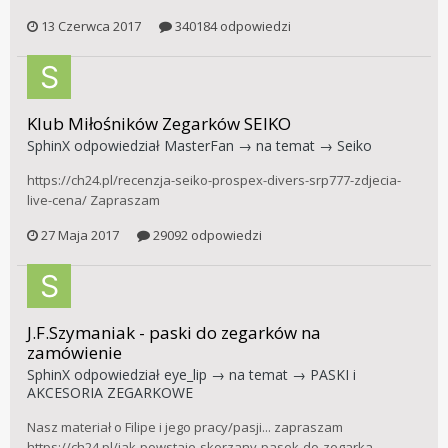
13 Czerwca 2017
340184 odpowiedzi
Klub Miłośników Zegarków SEIKO
SphinX
odpowiedział
MasterFan
→ na temat →
Seiko
https://ch24.pl/recenzja-seiko-prospex-divers-srp777-zdjecia-
live-cena/ Zapraszam
27 Maja 2017
29092 odpowiedzi
J.F.Szymaniak - paski do zegarków na
zamówienie
SphinX
odpowiedział
eye_lip
→ na temat →
PASKI i
AKCESORIA ZEGARKOWE
Nasz materiał o Filipe i jego pracy/pasji... zapraszam
https://ch24.pl/jak-powstaje-skorzany-pasek-do-zegarka-