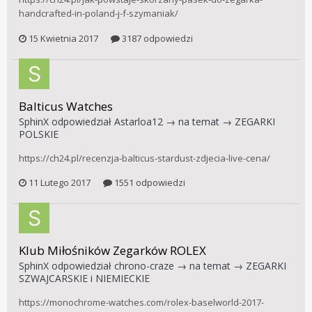
handcrafted-in-poland-j-f-szymaniak/
15 Kwietnia 2017
3187 odpowiedzi
Balticus Watches
SphinX
odpowiedział
Astarloa12
→ na temat →
ZEGARKI
POLSKIE
https://ch24.pl/recenzja-balticus-stardust-zdjecia-live-cena/
11 Lutego 2017
1551 odpowiedzi
Klub Miłośników Zegarków ROLEX
SphinX
odpowiedział
chrono-craze
→ na temat →
ZEGARKI
SZWAJCARSKIE i NIEMIECKIE
https://monochrome-watches.com/rolex-baselworld-2017-