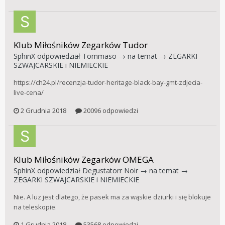
Klub Miłośników Zegarków Tudor
SphinX
odpowiedział
Tommaso
→ na temat →
ZEGARKI
SZWAJCARSKIE i NIEMIECKIE
https://ch24.pl/recenzja-tudor-heritage-black-bay-gmt-zdjecia-
live-cena/
2 Grudnia 2018
20096 odpowiedzi
Klub Miłośników Zegarków OMEGA
SphinX
odpowiedział
Degustatorr Noir
→ na temat →
ZEGARKI SZWAJCARSKIE i NIEMIECKIE
Nie. A luz jest dlatego, że pasek ma za wąskie dziurki i się blokuje
na teleskopie.
1 Grudnia 2018
53568 odpowiedzi