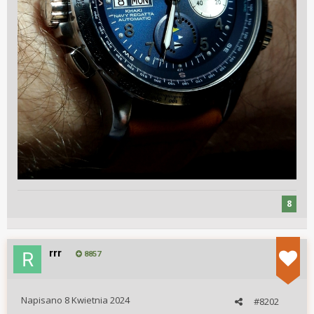
8
rrr
8857
Napisano
8 Kwietnia 2024
#8202