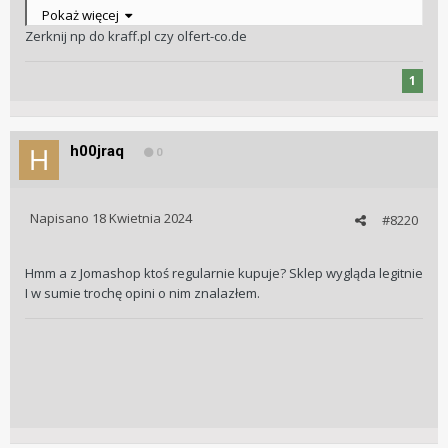
Pokaż więcej
Czy są jakieś inne sklepy gdzie można kupić Hamiltona i jest
Zerknij np do kraff.pl czy olfert-co.de
jakiś sensowny wybór?
1
h00jraq
0
Napisano
18 Kwietnia 2024
#8220
Hmm a z Jomashop ktoś regularnie kupuje? Sklep wygląda legitnie
I w sumie trochę opini o nim znalazłem.