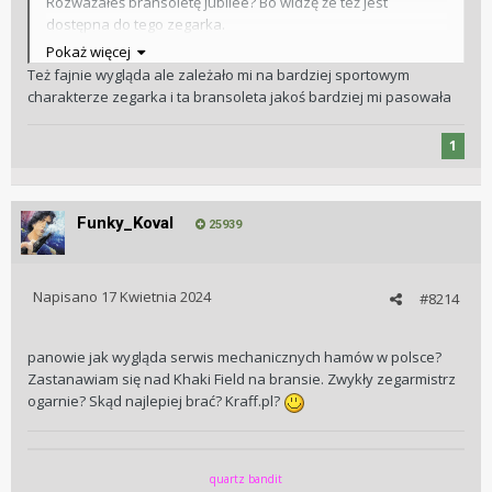
Rozważałeś bransoletę jubilee? Bo widzę że też jest
dostępna do tego zegarka.
Pokaż więcej
Wysłane z mojego motorola edge 30 przy użyciu Tapatalka
Też fajnie wygląda ale zależało mi na bardziej sportowym
charakterze zegarka i ta bransoleta jakoś bardziej mi pasowała
1
Funky_Koval
25939
Napisano
17 Kwietnia 2024
#8214
panowie jak wygląda serwis mechanicznych hamów w polsce?
Zastanawiam się nad Khaki Field na bransie. Zwykły zegarmistrz
ogarnie? Skąd najlepiej brać? Kraff.pl?
quartz bandit