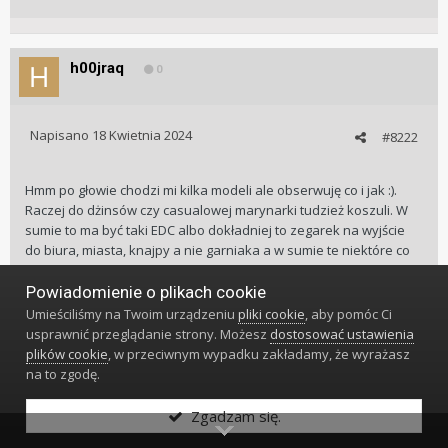
h00jraq
0
Napisano
18 Kwietnia 2024
#8222
Hmm po głowie chodzi mi kilka modeli ale obserwuję co i jak :).
Raczej do dżinsów czy casualowej marynarki tudzież koszuli. W
sumie to ma być taki EDC albo dokładniej to zegarek na wyjście
do biura, miasta, knajpy a nie garniaka a w sumie te niektóre co
wkleiłem to takie typowe dress watche chyba... Wziąlbym seiko
jakieś bo jeden model, bodajże 400s mi wpadł w około ale drogo
Powiadomienie o plikach cookie
wychodzi bo blisko 4k.
Umieściliśmy na Twoim urządzeniu
pliki cookie
, aby pomóc Ci
W sumie to szukałem pilota i może zamiast kombinować z tym
usprawnić przeglądanie strony. Możesz
dostosować ustawienia
Hamilton em to jakiegoś zeppelina kupić...
plików cookie
, w przeciwnym wypadku zakładamy, że wyrażasz
na to zgodę.
Zgadzam się.