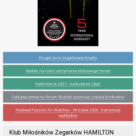
Drugie życie zegarkowej książki
Wpłaty na rzecz utrzymania klubowego forum
Kalendarze 2027 - nadsyłanie zdjęć
Ciekawy temat na forum: Budziki a poezja i sztuka konkretna
Festiwal Passion for Watches - Wrocław 2026 - transmisje
wykładów
Klub Miłośników Zegarków HAMILTON