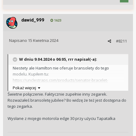
dawid_999
1623
Napisano
15 Kwietnia 2024
#8211
W dniu 9.04.2024 o 06:05,
rrr
napisał(-a):
Niestety ale Hamilton nie oferuje bransolety do tego
modelu. Kupiłem tu:
https://unclestraps.com/products/senator-bracelet-
hamilton-murph
Pokaż więcej
Świetne połączenie. Faktycznie zupełnie inny zegarek.
Jest solidnie wykonana i dobrze spasowana
Rozważałeś bransoletę jubilee? Bo widzę że też jest dostępna do
tego zegarka.
Wysłane z mojego motorola edge 30 przy użyciu Tapatalka