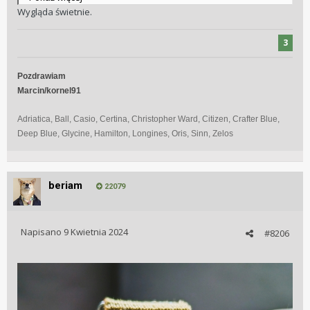
Wygląda świetnie.
Jest solidnie wykonana i dobrze spasowana
3
Pozdrawiam
Marcin/kornel91
Adriatica, Ball, Casio, Certina, Christopher Ward, Citizen, Crafter Blue,
Deep Blue, Glycine, Hamilton, Longines, Oris, Sinn, Zelos
beriam
22079
Napisano
9 Kwietnia 2024
#8206