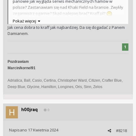
panowie jak wygląda serwis mechanicznych hamów w
polsce? Zastanawiam się nad Khaki Field na bransie. Zwykły
zegarmistrz ogarnie? Skąd najlepiej brać? Kraff.pl?
Pokaż więcej
Jak cena dobra to kraff jak najbardziej. Da się dogadać z Panem
Damianem.
1
Pozdrawiam
Marcin/kornel91
Adriatica, Ball, Casio, Certina, Christopher Ward, Citizen, Crafter Blue,
Deep Blue, Glycine, Hamilton, Longines, Oris, Sinn, Zelos
h00jraq
0
Napisano
17 Kwietnia 2024
#8218