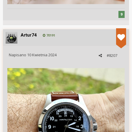
9
Artur74
70191
Napisano
10 Kwietnia 2024
#8207