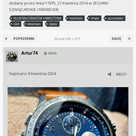
dodany przez
Artur11975
,
27 Kwietnia 2014
w
ZEGARKI
SZWAJCARSKIE i NIEMIECKIE
KLUB MIŁOŚNIKÓW HAMILTONA
hamilton
khaki
jazzmaster
lord
American
classic
Strona 329 z 377
POPRZEDNIA
DALEJ
Artur74
70191
Napisano
8 Kwietnia 2024
#8201