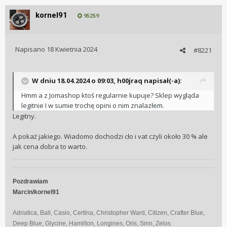
kornel91
95259
Napisano
18 Kwietnia 2024
#8221
W dniu 18.04.2024 o 09:03,
h00jraq
napisał(-a):
Hmm a z Jomashop ktoś regularnie kupuje? Sklep wygląda
legitnie I w sumie trochę opini o nim znalazłem.
Legitny.
A pokaż jakiego. Wiadomo dochodzi cło i vat czyli około 30 % ale
jak cena dobra to warto.
Pozdrawiam
Marcin/kornel91
Adriatica, Ball, Casio, Certina, Christopher Ward, Citizen, Crafter Blue,
Deep Blue, Glycine, Hamilton, Longines, Oris, Sinn, Zelos