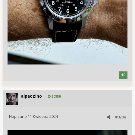
10
alpaczino
50358
Napisano
11 Kwietnia 2024
#8208