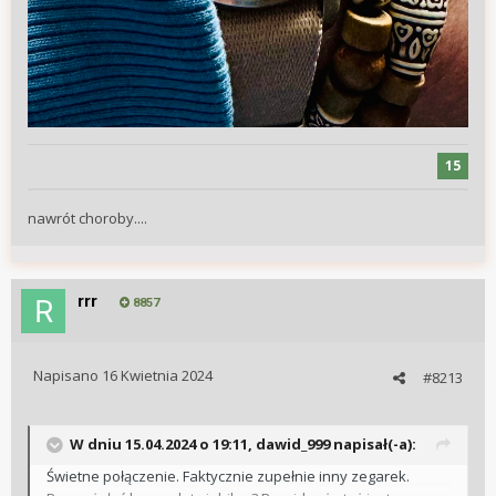
15
nawrót choroby....
rrr
8857
Napisano
16 Kwietnia 2024
#8213
W dniu 15.04.2024 o 19:11,
dawid_999
napisał(-a):
Świetne połączenie. Faktycznie zupełnie inny zegarek.