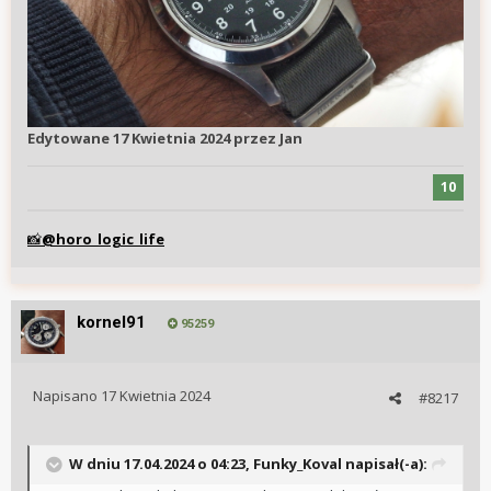
Edytowane
17 Kwietnia 2024
przez Jan
10
@horo_logic_life
📸
kornel91
95259
Napisano
17 Kwietnia 2024
#8217
W dniu 17.04.2024 o 04:23,
Funky_Koval
napisał(-a):