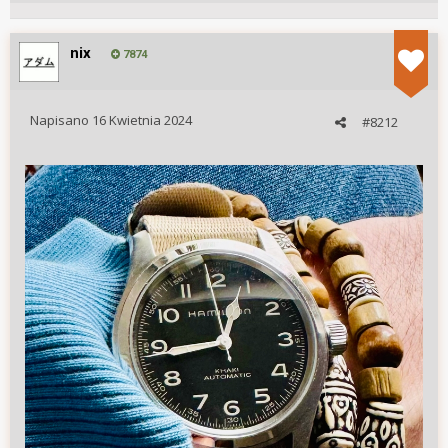
nix
7874
Napisano
16 Kwietnia 2024
#8212