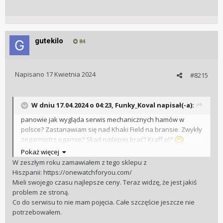
gutekilo
84
Napisano
17 Kwietnia 2024
#8215
W dniu 17.04.2024 o 04:23,
Funky_Koval
napisał(-a):
panowie jak wygląda serwis mechanicznych hamów w
polsce? Zastanawiam się nad Khaki Field na bransie. Zwykły
zegarmistrz ogarnie? Skąd najlepiej brać? Kraff.pl?
Pokaż więcej
W zeszłym roku zamawiałem z tego sklepu z
Hiszpanii: https://onewatchforyou.com/
Mieli swojego czasu najlepsze ceny. Teraz widzę, że jest jakiś
problem ze stroną.
Co do serwisu to nie mam pojęcia. Całe szczęście jeszcze nie
potrzebowałem.