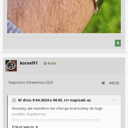
8
kornel91
95259
Napisano
9 Kwietnia 2024
#8205
W dniu 9.04.2024 o 06:05,
rrr
napisał(-a):
Niestety ale Hamilton nie oferuje bransolety do tego
modelu. Kupiłem tu:
https://unclestraps.com/products/senator-bracelet-
hamilton-murph
Pokaż więcej