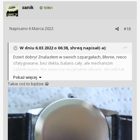
sanik
92861
Napisano
6 Marca 2022
#18
W dniu 6.03.2022 o 06:38,
shreq
napisał(-a):
Dzień dobry! Znalazłem w swoich szpargałach, Błonie, nieco
sfatygowane, bez dekla, balans cały, ale mechanizm
zablokowany. Nie wiem czy oryginalnie ubrany, ale jeśli tak
to bardzo proszę, pokażcie koledzy jaki powinien być dekiel.
Pokaż więcej
Mam kilka kilo części, z ruskimi i nie tylko, może coś dobiorę.
Takie coś to będzie
😀
Pozdrawiam, miłej niedzieli!