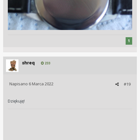
1
shreq
233
Napisano
6 Marca 2022
#19
Dziękuję!