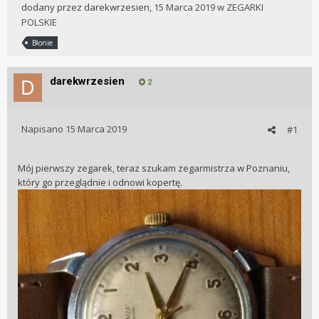
dodany przez
darekwrzesien
,
15 Marca 2019
w
ZEGARKI
POLSKIE
Błonie
darekwrzesien
2
Napisano
15 Marca 2019
#1
Mój pierwszy zegarek, teraz szukam zegarmistrza w Poznaniu,
który go przeglądnie i odnowi kopertę.