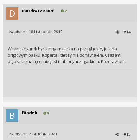
darekwrzesien
2
Napisano
18 Listopada 2019
#14
Witam, zegarek był u zegarmistrza na przeglądzie, jest na
brązowym pasku. Koperta i tarczy nie odnawiałem. Czasami
pojawi się na ręce, nie jest ulubionym zegarkiem. Pozdrawiam.
Bindek
3
Napisano
7 Grudnia 2021
#15