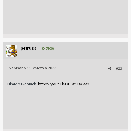
petruss
75006
Napisano
11 Kwietnia 2022
#23
Filmik o Błoniach.
https://youtu.be/Dl8c5B8lvv0