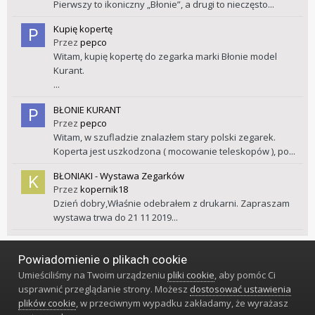
Pierwszy to ikoniczny „Błonie”, a drugi to nieczęsto...
Kupię kopertę
Przez
pepco
Witam, kupię kopertę do zegarka marki Błonie model
Kurant.
...
BŁONIE KURANT
Przez
pepco
Witam, w szufladzie znalazłem stary polski zegarek.
Koperta jest uszkodzona ( mocowanie teleskopów ), po...
BŁONIAKI - Wystawa Zegarków
Przez
kopernik18
Dzień dobry,Właśnie odebrałem z drukarni. Zapraszam
wystawa trwa do 21 11 2019...
Powiadomienie o plikach cookie
Język
Styl
Polityka prywatności
Kontakt
Umieściliśmy na Twoim urządzeniu
pliki cookie
, aby pomóc Ci
Klub Miłośników Zegarów i Zegarków
usprawnić przeglądanie strony. Możesz
dostosować ustawienia
Powered by Invision Community
plików cookie
, w przeciwnym wypadku zakładamy, że wyrażasz