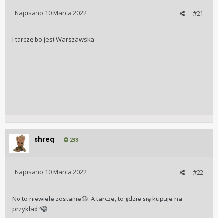
Napisano
10 Marca 2022
#21
I tarczę bo jest Warszawska
shreq
233
Napisano
10 Marca 2022
#22
No to niewiele zostanie
. A tarcze, to gdzie się kupuje na
😃
przykład?
😁