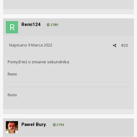
Remi124
3789
Napisano
9 Marca 2022
#20
Pomyśl też o zmianie sekundnika
Remi
Remi
Paweł Bury.
5794