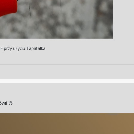
 przy użyciu Tapatalka
ówił
😍