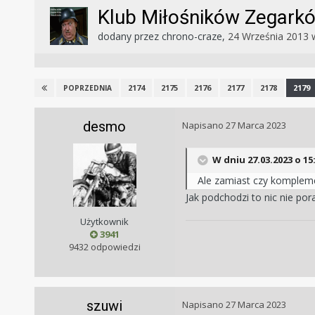
Klub Miłośników Zegar
dodany przez
chrono-craze
,
24 Września 2013
2174
2175
2176
2177
2178
2179
POPRZEDNIA
desmo
Napisano
27 Marca 2023
W dniu 27.03.2023 o 15
Ale zamiast czy kompleme
Jak podchodzi to nic nie po
Użytkownik
3941
9432 odpowiedzi
szuwi
Napisano
27 Marca 2023