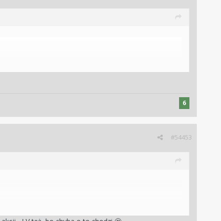
6
#54453