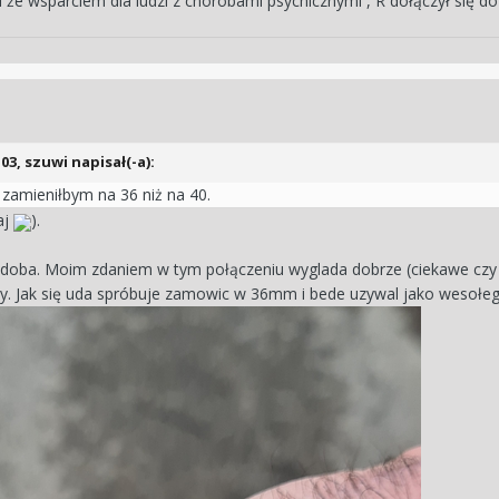
że wsparciem dla ludzi z chorobami psychicznymi , R dołączył się do 
:03,
szuwi
napisał(-a):
 zamieniłbym na 36 niż na 40.
aj
).
doba. Moim zdaniem w tym połączeniu wyglada dobrze (ciekawe czy
ny. Jak się uda spróbuje zamowic w 36mm i bede uzywal jako wesołe