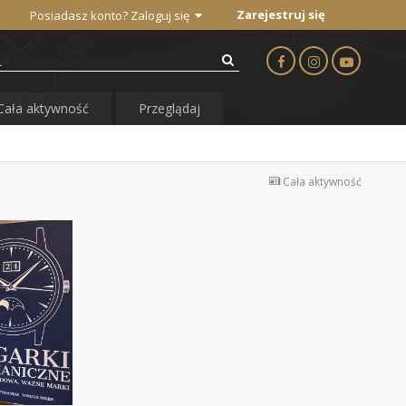
Zarejestruj się
Posiadasz konto? Zaloguj się
Cała aktywność
Przeglądaj
Cała aktywność