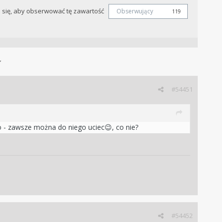
j się, aby obserwować tę zawartość
Obserwujący
119
#54451
o - zawsze można do niego uciec
, co nie?
😉
#54452