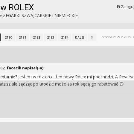
ków ROLEX
Zalogu
w
ZEGARKI SZWAJCARSKIE i NIEMIECKIE
Strona 2179 z 2825
2180
2181
2182
2183
2184
DALEJ
:07,
facecik
napisał(-a):
ntarnie? Jestem w rozterce, ten nowy Rolex mi podchodzi. A Revers
radzisz ale sądząc po urodzie może za rok będą go rabatować
😉