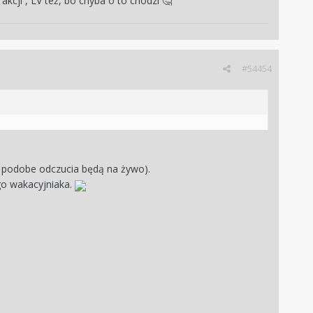
akcji , LV też, bo chyba o to chodzi
🤔
#54454
 podobe odczucia będą na żywo).
go wakacyjniaka.