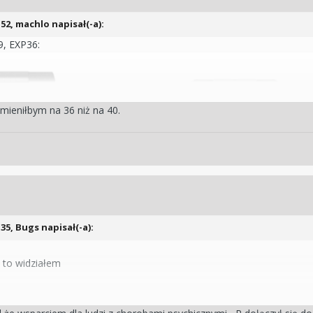
:52,
machlo
napisał(-a):
, EXP36:
mieniłbym na 36 niż na 40.
:35,
Bugs
napisał(-a):
e to widziałem