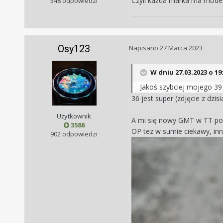
Czyli każda marka ma model 
548 odpowiedzi
Osy123
Napisano
27 Marca 2023
W dniu 27.03.2023 o 19
Jakoś szybciej mojego 39
36 jest super (zdjęcie z dzisi
Użytkownik
A mi się nowy GMT w TT po
3588
OP tez w sumie ciekawy, in
902 odpowiedzi