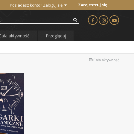
Zarejestruj się
Posiadasz konto? Zaloguj się
Cała aktywność
Przeglądaj
Cała aktywność