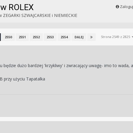
ków ROLEX
Zalogu
w
ZEGARKI SZWAJCARSKIE i NIEMIECKIE
Strona 2549 z 2825
2550
2551
2552
2553
2554
DALEJ
 będzie dużo bardziej 'krzykliwy' i zwracający uwagę- imo to wada, 
 przy użyciu Tapatalka