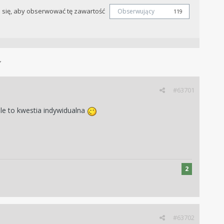
j się, aby obserwować tę zawartość
Obserwujący
119
#63701
ale to kwestia indywidualna
2
#63702