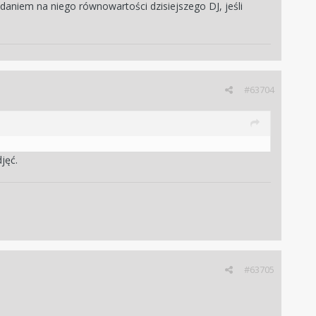
daniem na niego równowartości dzisiejszego DJ, jeśli
#63704
djęć.
#63705