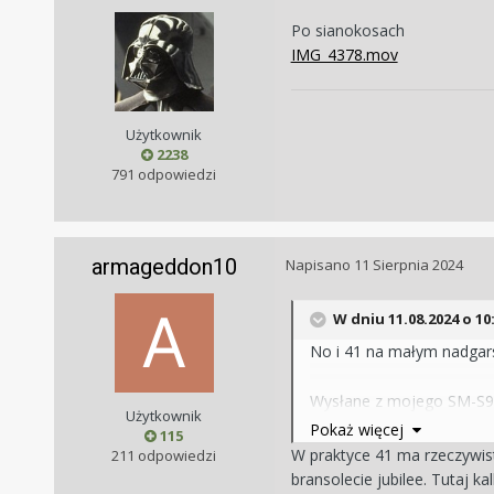
Po sianokosach
IMG_4378.mov
Użytkownik
2238
791 odpowiedzi
armageddon10
Napisano
11 Sierpnia 2024
W dniu 11.08.2024 o 10
No i 41 na małym nadgarst
Wysłane z mojego SM-S92
Użytkownik
Pokaż więcej
115
W praktyce 41 ma rzeczywist
211 odpowiedzi
bransolecie jubilee. Tutaj 