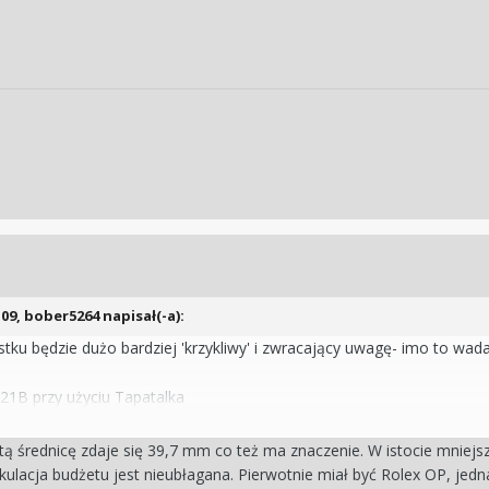
:09,
bober5264
napisał(-a):
ku będzie dużo bardziej 'krzykliwy' i zwracający uwagę- imo to wada
1B przy użyciu Tapatalka
ą średnicę zdaje się 39,7 mm co też ma znaczenie. W istocie mniejsz
kalkulacja budżetu jest nieubłagana. Pierwotnie miał być Rolex OP, 