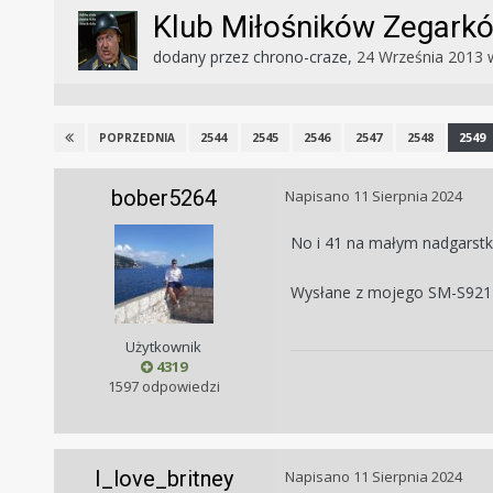
Klub Miłośników Zegar
dodany przez
chrono-craze
,
24 Września 2013
2544
2545
2546
2547
2548
2549
POPRZEDNIA
bober5264
Napisano
11 Sierpnia 2024
No i 41 na małym nadgarstku
Wysłane z mojego SM-S921B
Użytkownik
4319
1597 odpowiedzi
I_love_britney
Napisano
11 Sierpnia 2024