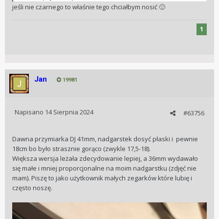
jeśli nie czarnego to właśnie tego chciałbym nosić
🙂
1
Jan
19981
Napisano
14 Sierpnia 2024
#63756
Dawna przymiarka DJ 41mm, nadgarstek dosyć płaski i pewnie
18cm bo było strasznie gorąco (zwykle 17,5-18).
Większa wersja leżała zdecydowanie lepiej, a 36mm wydawało
się małe i mniej proporcjonalne na moim nadgarstku (zdjęć nie
mam). Piszę to jako użytkownik małych zegarków które lubię i
często noszę.