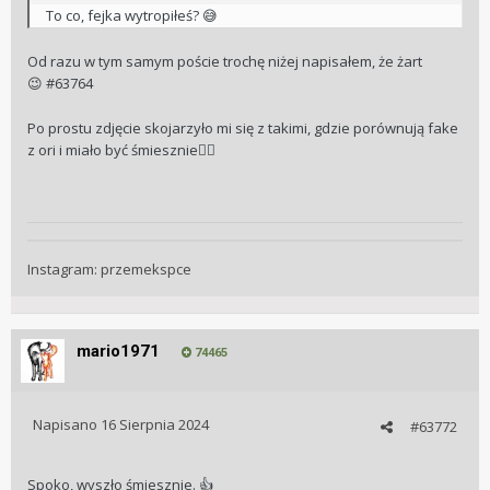
To co, fejka wytropiłeś?
😅
Od razu w tym samym poście trochę niżej napisałem, że żart
#63764
😉
Po prostu zdjęcie skojarzyło mi się z takimi, gdzie porównują fake
z ori i miało być śmiesznie
🤷‍♂️
Instagram: przemekspce
mario1971
74465
Napisano
16 Sierpnia 2024
#63772
Spoko, wyszło śmiesznie.
👍