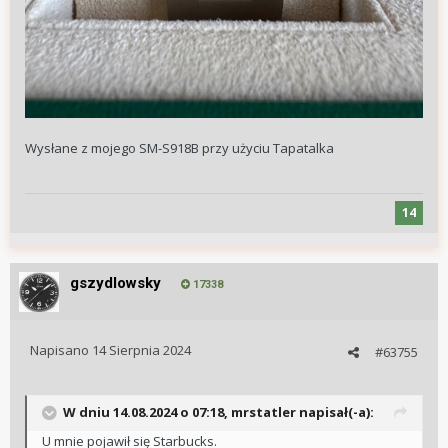
Wysłane z mojego SM-S918B przy użyciu Tapatalka
14
gszydlowsky
17338
Napisano
14 Sierpnia 2024
#63755
W dniu 14.08.2024 o 07:18,
mrstatler
napisał(-a):
U mnie pojawił się Starbucks.