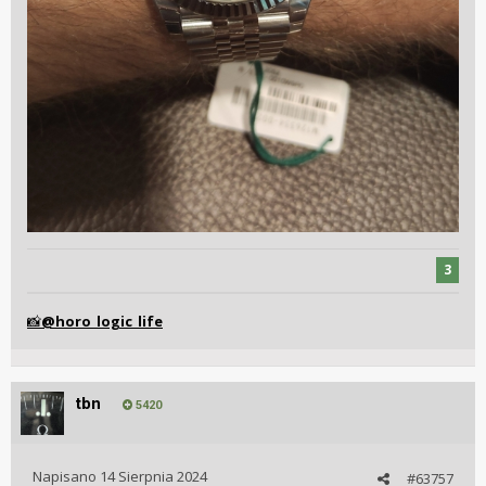
3
@horo_logic_life
📸
tbn
5420
Napisano
14 Sierpnia 2024
#63757