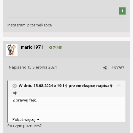
1
Instagram: przemekspce
mario1971
74465
Napisano
15 Sierpnia 2024
#63767
W dniu 15.08.2024 o 19:14,
przemekspce
napisał(-
a):
Z prawej fejk.
Pokaż więcej
Żart
😅
Po czym poznałeś?