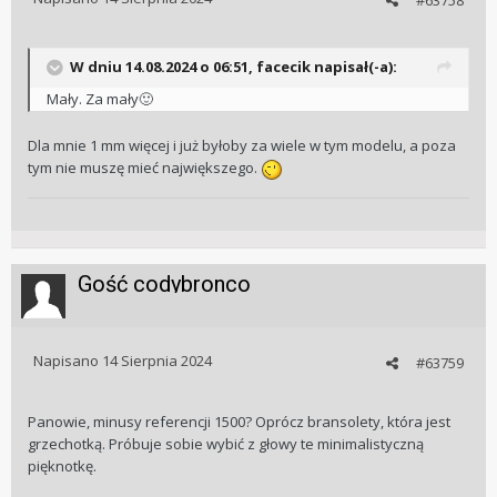
W dniu 14.08.2024 o 06:51,
facecik
napisał(-a):
Mały. Za mały
🙂
Dla mnie 1 mm więcej i już byłoby za wiele w tym modelu, a poza
tym nie muszę mieć największego.
Gość codybronco
Napisano
14 Sierpnia 2024
#63759
Panowie, minusy referencji 1500? Oprócz bransolety, która jest
grzechotką. Próbuje sobie wybić z głowy te minimalistyczną
pięknotkę.