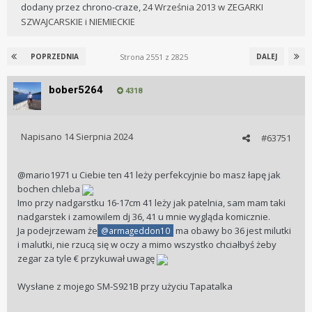
dodany przez
chrono-craze
,
24 Września 2013
w
ZEGARKI
SZWAJCARSKIE i NIEMIECKIE
Strona 2551 z 2825
POPRZEDNIA
DALEJ
bober5264
4318
Napisano
14 Sierpnia 2024
#63751
@mario1971 u Ciebie ten 41 leży perfekcyjnie bo masz łapę jak
bochen chleba
Imo przy nadgarstku 16-17cm 41 leży jak patelnia, sam mam taki
nadgarstek i zamowilem dj 36, 41 u mnie wygląda komicznie.
Ja podejrzewam że
ma obawy bo 36 jest milutki
@armageddon10
i malutki, nie rzucą się w oczy a mimo wszystko chciałbyś żeby
zegar za tyle € przykuwał uwagę
Wysłane z mojego SM-S921B przy użyciu Tapatalka