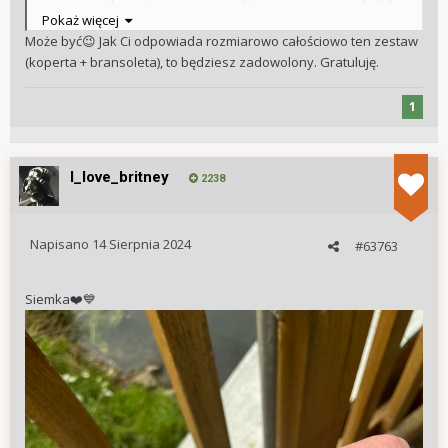
zadzwoni telefon o ile zadzwoni kiedykolwiek
Pokaż więcej
Może być
Jak Ci odpowiada rozmiarowo całościowo ten zestaw
😉
Wysłane z mojego SM-S918B przy użyciu Tapatalka
(koperta + bransoleta), to będziesz zadowolony. Gratuluję.
1
I_love_britney
2238
Napisano
14 Sierpnia 2024
#63763
Siemka
❤️
💙