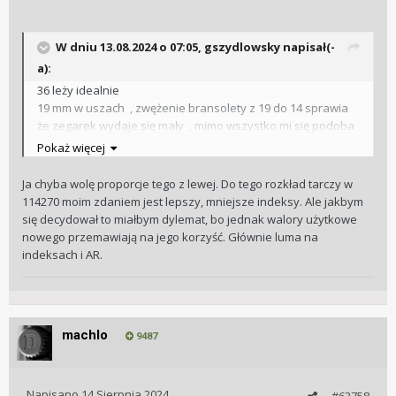
W dniu 13.08.2024 o 07:05,
gszydlowsky
napisał(-
a):
36 leży idealnie
19 mm w uszach , zwężenie bransolety z 19 do 14 sprawia
że zegarek wydaje się mały , mimo wszystko mi się podoba
a stara referencja nie jest alternatywą .
Pokaż więcej
Ja chyba wolę proporcje tego z lewej. Do tego rozkład tarczy w
114270 moim zdaniem jest lepszy, mniejsze indeksy. Ale jakbym
się decydował to miałbym dylemat, bo jednak walory użytkowe
nowego przemawiają na jego korzyść. Głównie luma na
indeksach i AR.
machlo
9487
Napisano
14 Sierpnia 2024
#63758