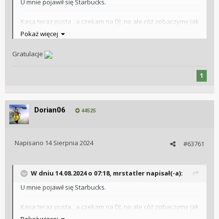
U mnie pojawił się Starbucks.
Kasa teraz pusta , a czekam na DJ, no ale cóż zobaczymy jak
zadzwoni telefon o ile zadzwoni kiedykolwiek
Pokaż więcej
Wysłane z mojego SM-S918B przy użyciu Tapatalka
Gratulacje
1
Dorian06
44525
Napisano
14 Sierpnia 2024
#63761
W dniu 14.08.2024 o 07:18,
mrstatler
napisał(-a):
U mnie pojawił się Starbucks.
Kasa teraz pusta , a czekam na DJ, no ale cóż zobaczymy jak
zadzwoni telefon o ile zadzwoni kiedykolwiek