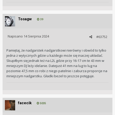
Tosagw
39
Napisano
14 Sierpnia 2024
#63752
Pamiętaj, że nadgarstek nadgarstkowi nierówny i obwód to tylko
jedna z wytycznych gdzie u każdego może się inaczej układać.
Skupiłbym się jednak też na L2L gdzie przy 16-17 cm te 43 mm w
mniejszym DJ leży idelanie. Datejust 41 mm na lug to lug na
poziomie 47,5 mm co robi z niego patelnie i zaburza proporcje na
mniejszym nadgarstku. Gładki bezel to jeszcze potęguje.
facecik
5035