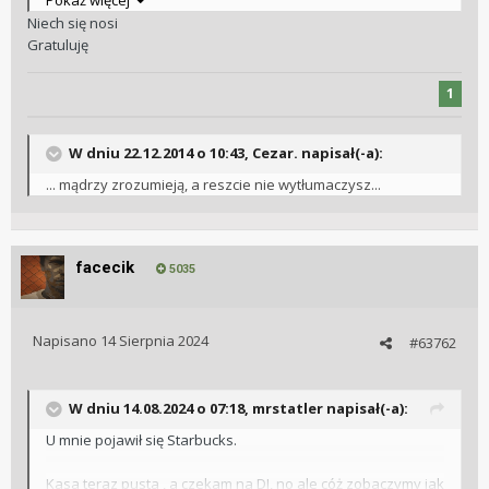
Pokaż więcej
Niech się nosi
Wysłane z mojego SM-S918B przy użyciu Tapatalka
Gratuluję
1
W dniu 22.12.2014 o 10:43, Cezar. napisał(-a):
... mądrzy zrozumieją, a reszcie nie wytłumaczysz...
facecik
5035
Napisano
14 Sierpnia 2024
#63762
W dniu 14.08.2024 o 07:18,
mrstatler
napisał(-a):
U mnie pojawił się Starbucks.
Kasa teraz pusta , a czekam na DJ, no ale cóż zobaczymy jak