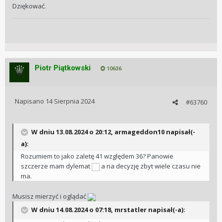
Dziękować.
Piotr Piątkowski
10636
Napisano
14 Sierpnia 2024
#63760
W dniu 13.08.2024 o 20:12,
armageddon10
napisał(-
a):
Rozumiem to jako zaletę 41 względem 36? Panowie
szczerze mam dylemat
a na decyzję zbyt wiele czasu nie
ma.
Musisz mierzyć i oglądać
W dniu 14.08.2024 o 07:18,
mrstatler
napisał(-a):