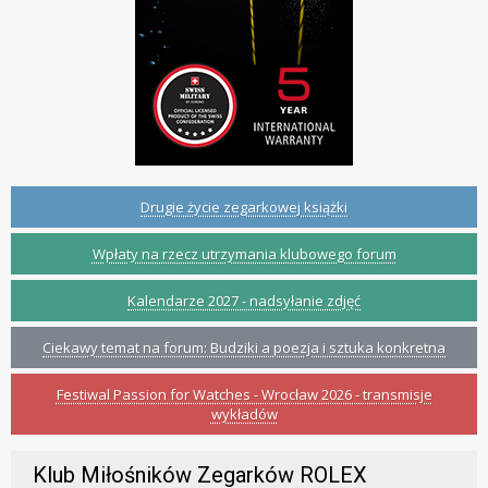
Drugie życie zegarkowej książki
Wpłaty na rzecz utrzymania klubowego forum
Kalendarze 2027 - nadsyłanie zdjęć
Ciekawy temat na forum: Budziki a poezja i sztuka konkretna
Festiwal Passion for Watches - Wrocław 2026 - transmisje
wykładów
Klub Miłośników Zegarków ROLEX