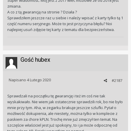
Super wiadomość. Mój jest z 2017 wiec możlowe że od 2018 jest
zmiana.
A co z tą gwarancją na stronie ? Działa ?
Sprawdziłem jeszcze raz u siebie i należy wpisać z karty tylko tą 1
część numeru seryjnego. Może to jest przyczyna błędu? Noi
najlepiej usuń zdjęcie tej karty z tematu dla bezpieczeństwa.
Gość hubex
Napisano
4 Lutego 2020
#2187
Sprawdzali na początku tę gwarancję i też im coś nie tak
wyskakiwało. Nie wiem jak ostatecznie sprawdzili rok, bo nie było
mnie przy tym. Aha, w zegarku brakuje jeszcze szlufki. Pytał o
możliwość dokupienia, ale niestety, można tylko w komplecie z
paskiem za chore kPLN. Trochę mnie już zmęczył ten temat. Na
szczęście właściciel jest już spokojny, to i ja może odpocznę od