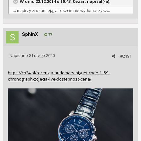
W dniu 22.12.2014 o 10:43, Cezar. napisał(-a):
... mądrzy zrozumieją, a reszcie nie wytłumaczysz...
SphinX
77
Napisano
8 Lutego 2020
#2191
https://ch24.pl/recenzja-audemars-piguet-code-1159-
chronograph-zdjecia-live-dostepnosc-cena/