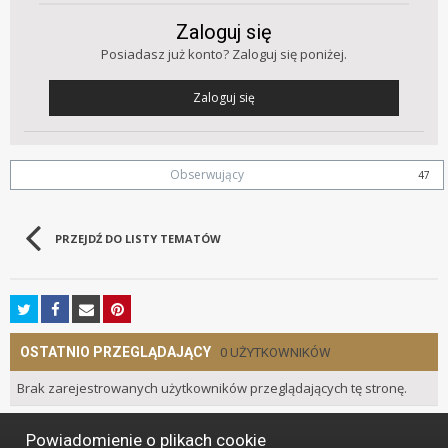
Zaloguj się
Posiadasz już konto? Zaloguj się poniżej.
Zaloguj się
Obserwujący
47
PRZEJDŹ DO LISTY TEMATÓW
OSTATNIO PRZEGLĄDAJĄCY
0 UŻYTKOWNIKÓW
Brak zarejestrowanych użytkowników przeglądających tę stronę.
Powiadomienie o plikach cookie
Język
Styl
Polityka prywatności
Kontakt