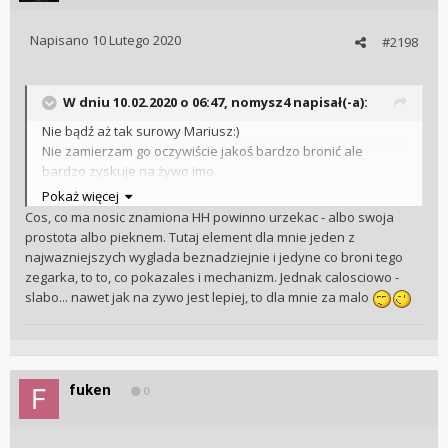
Napisano
10 Lutego 2020
#2198
W dniu 10.02.2020 o 06:47, nomysz4 napisał(-a):
Nie bądź aż tak surowy Mariusz:)
Nie zamierzam go oczywiście jakoś bardzo bronić ale
bardzo zyskuje na żywo imo.
Szczególnie koperta i szkło tutaj potrafią zauroczyć , fakt że
Pokaż więcej
jest uczucie że czegoś brak...
Cos, co ma nosic znamiona HH powinno urzekac - albo swoja
prostota albo pieknem. Tutaj element dla mnie jeden z
najwazniejszych wyglada beznadziejnie i jedyne co broni tego
zegarka, to to, co pokazales i mechanizm. Jednak calosciowo -
slabo... nawet jak na zywo jest lepiej, to dla mnie za malo
fuken
0