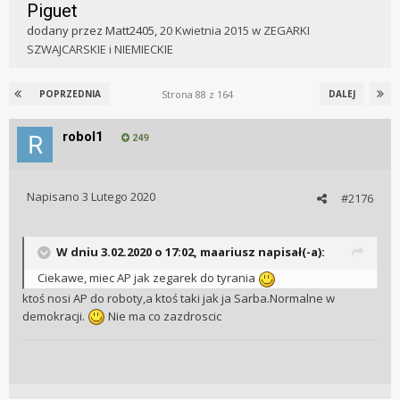
Piguet
dodany przez
Matt2405
,
20 Kwietnia 2015
w
ZEGARKI
SZWAJCARSKIE i NIEMIECKIE
Strona 88 z 164
POPRZEDNIA
DALEJ
robol1
249
Napisano
3 Lutego 2020
#2176
W dniu 3.02.2020 o 17:02, maariusz napisał(-a):
Ciekawe, miec AP jak zegarek do tyrania
ktoś nosi AP do roboty,a ktoś taki jak ja Sarba.Normalne w
demokracji.
Nie ma co zazdroscic