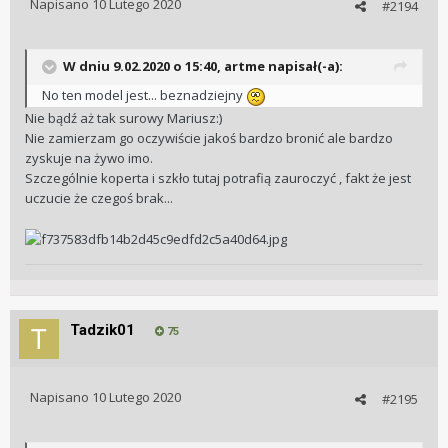
Napisano
10 Lutego 2020
#2194
W dniu 9.02.2020 o 15:40, artme napisał(-a):
No ten model jest... beznadziejny
Nie bądź aż tak surowy Mariusz:)
Nie zamierzam go oczywiście jakoś bardzo bronić ale bardzo
zyskuje na żywo imo.
Szczególnie koperta i szkło tutaj potrafią zauroczyć , fakt że jest
uczucie że czegoś brak...
Tadzik01
75
Napisano
10 Lutego 2020
#2195