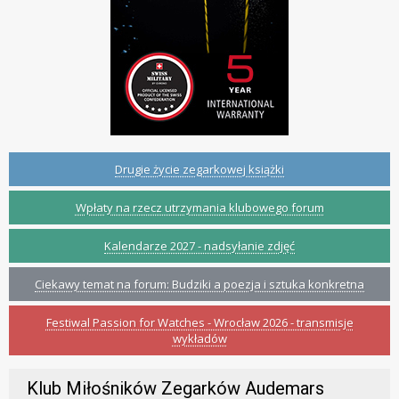
Drugie życie zegarkowej książki
Wpłaty na rzecz utrzymania klubowego forum
Kalendarze 2027 - nadsyłanie zdjęć
Ciekawy temat na forum: Budziki a poezja i sztuka konkretna
Festiwal Passion for Watches - Wrocław 2026 - transmisje
wykładów
Klub Miłośników Zegarków Audemars