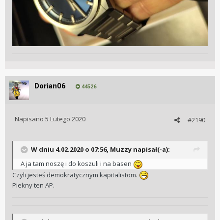
Dorian06
44526
Napisano
5 Lutego 2020
#2190
W dniu 4.02.2020 o 07:56, Muzzy napisał(-a):
A ja tam noszę i do koszuli i na basen
Czyli jesteś demokratycznym kapitalistom.
Piekny ten AP.