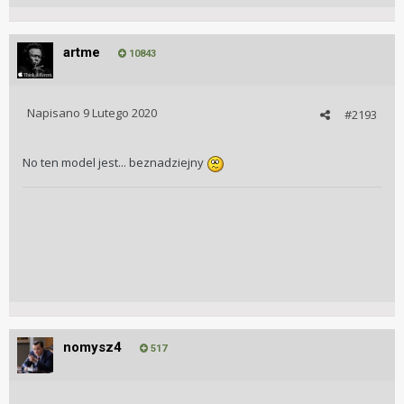
artme
10843
Napisano
9 Lutego 2020
#2193
No ten model jest... beznadziejny
nomysz4
517