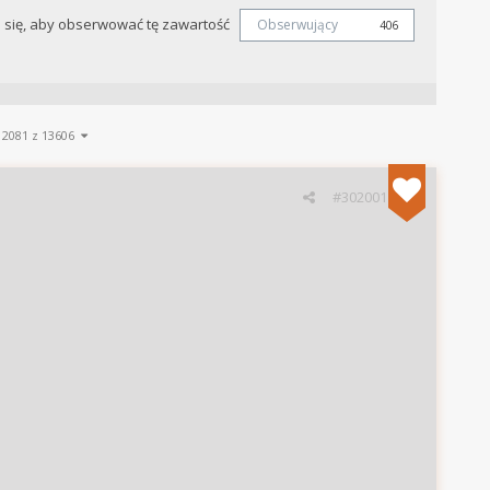
j się, aby obserwować tę zawartość
Obserwujący
406
12081 z 13606
#302001