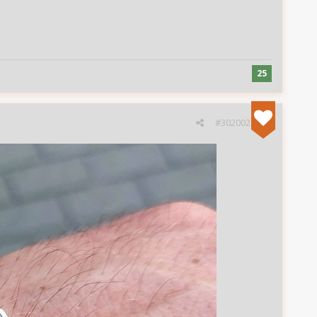
25
#302002