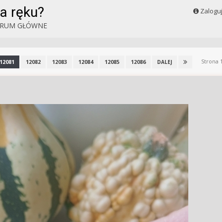
a ręku?
Zalogu
RUM GŁÓWNE
Strona 
12081
12082
12083
12084
12085
12086
DALEJ