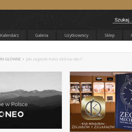
Kalendarz
Galeria
Użytkownicy
Sklep
UM GŁÓWNE
Jaki zegarek masz dziś na ręku?