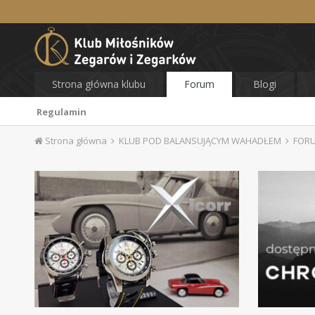
Strona główna klubu
Forum
Blogi
Regulamin
Strona główna
KLUB POD BALANSUJĄCYM WAHADŁEM
FOR