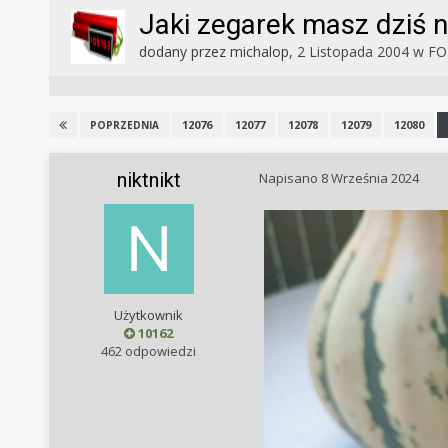
Jaki zegarek masz dziś n
dodany przez
michalop
,
2 Listopada 2004
w
FO
12076
12077
12078
12079
12080
POPRZEDNIA
niktnikt
Napisano
8 Września 2024
Użytkownik
10162
462 odpowiedzi