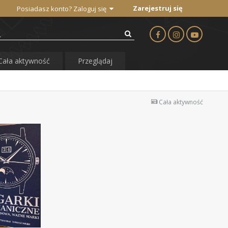
Zarejestruj się
Posiadasz konto? Zaloguj się
Cała aktywność
Przeglądaj
Cała aktywność