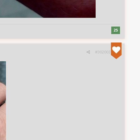
25
#302003