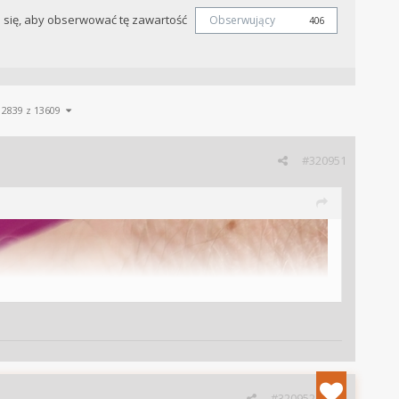
j się, aby obserwować tę zawartość
Obserwujący
406
12839 z 13609
#320951
#320952