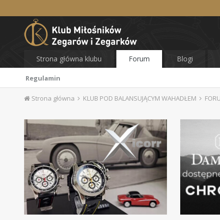
Strona główna klubu
Forum
Blogi
Regulamin
Strona główna
KLUB POD BALANSUJĄCYM WAHADŁEM
FOR