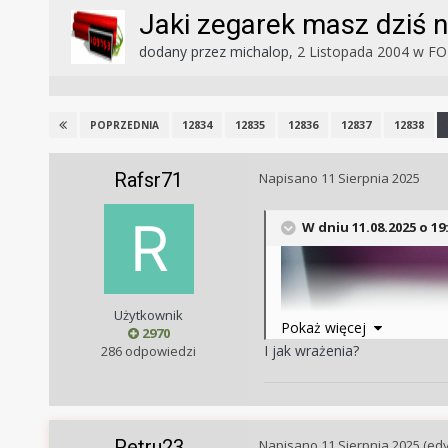
Jaki zegarek masz dziś n
dodany przez
michalop
,
2 Listopada 2004
w
FO
12834
12835
12836
12837
12838
POPRZEDNIA
Rafsr71
Napisano
11 Sierpnia 2025
W dniu 11.08.2025 o 19
Użytkownik
Pokaż więcej
2970
I jak wrażenia?
286 odpowiedzi
Petru23
Napisano
11 Sierpnia 2025
(ed