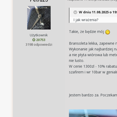
W dniu 11.08.2025 o 19
I jak wrażenia?
Takie, że będzie mój
Użytkownik
20753
Bransoleta lekka, zapewne ni
3198 odpowiedzi
Wykonanie jak najbardziej na
a nie płyta wiórowa lub met
nie lusto.
W cenie 1300zl - 10% rabat
szafirem i wr 10bar w genia
Jestem bardzo za. Poczeka