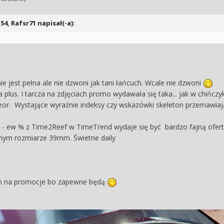
:54,
Rafsr71
napisał(-a):
e jest pełna ale nie dzwoni jak tani łańcuch. Wcale nie dzwoni
 plus. I tarcza na zdjęciach promo wydawała się taka... jak w chińczy
eor. Wystające wyraźnie indeksy czy wskazówki skeleton przemawiają
u - ew % z Time2Reef w TimeTrend wydaje się być bardzo fajną ofer
lnym rozmiarze 39mm. Świetne daily
m na promocje bo zapewne będą