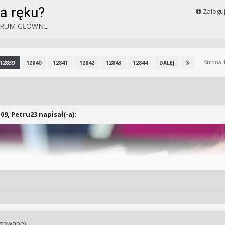
a ręku?
Zalogu
RUM GŁÓWNE
Strona 
12839
12840
12841
12842
12843
12844
DALEJ
:09,
Petru23
napisał(-a):
ytowane)