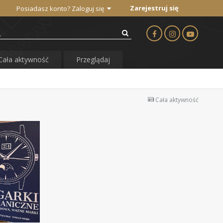
Zarejestruj się
Posiadasz konto? Zaloguj się
Cała aktywność
Przeglądaj
Cała aktywność