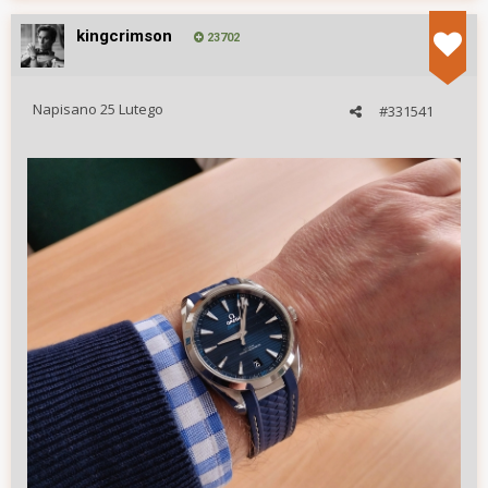
kingcrimson
23702
Napisano
25 Lutego
#331541