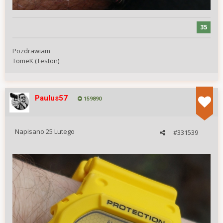
35
Pozdrawiam
TomeK (Teston)
Paulus57
159890
Napisano
25 Lutego
#331539