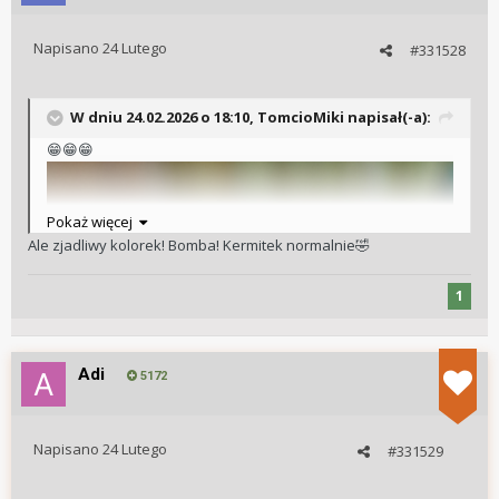
Napisano
24 Lutego
#331528
W dniu 24.02.2026 o 18:10,
TomcioMiki
napisał(-a):
😁
😁
😁
Pokaż więcej
Ale zjadliwy kolorek! Bomba! Kermitek normalnie
🤣
1
Adi
5172
Napisano
24 Lutego
#331529