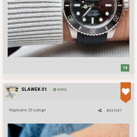
19
SLAWEK 01
91910
Napisano
25 Lutego
#331537