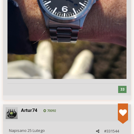
33
Artur74
70092
Napisano
25 Lutego
#331544