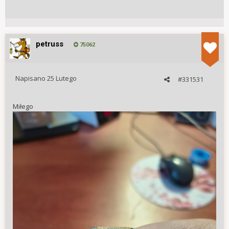
petruss
75062
Napisano
25 Lutego
#331531
Miłego