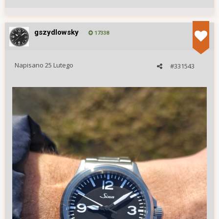
gszydlowsky
17338
Napisano
25 Lutego
#331543