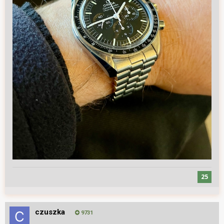
25
czuszka
9731