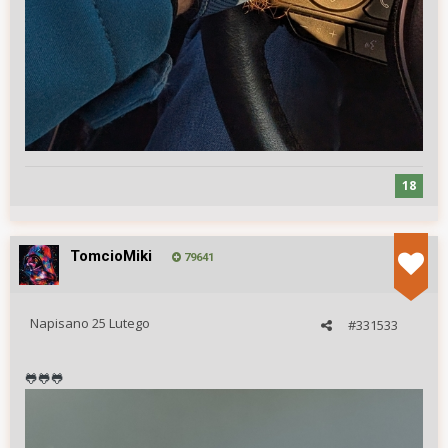
18
TomcioMiki
79641
Napisano
25 Lutego
#331533
🐸
🐸
🐸