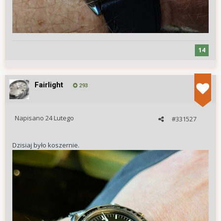
14
Fairlight
293
Napisano
24 Lutego
#331527
Dzisiaj było koszernie.