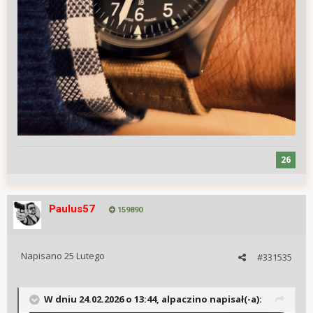
26
Paulus57
159890
Napisano
25 Lutego
#331535
W dniu 24.02.2026 o 13:44,
alpaczino
napisał(-a):