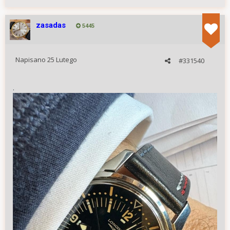
zasadas
5445
Napisano
25 Lutego
#331540
.