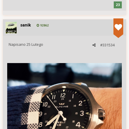
23
sanik
92862
Napisano
25 Lutego
#331534