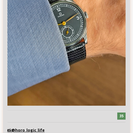
35
@horo_logic_life
📸