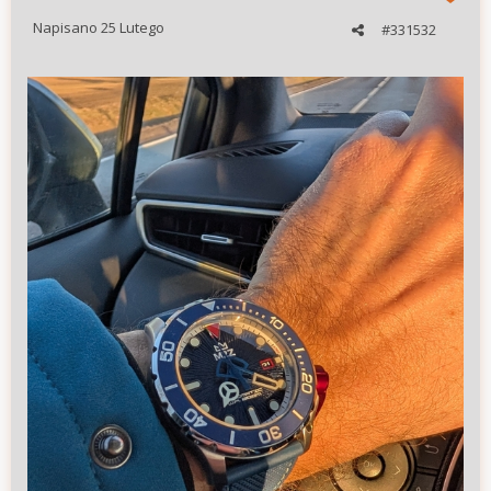
Napisano
25 Lutego
#331532