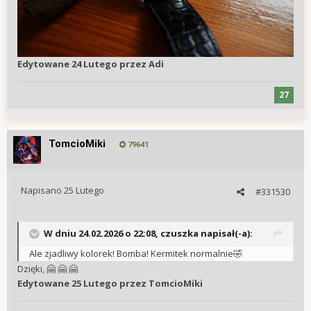
Edytowane
24 Lutego
przez Adi
27
TomcioMiki
79641
Napisano
25 Lutego
#331530
W dniu 24.02.2026 o 22:08,
czuszka
napisał(-a):
Ale zjadliwy kolorek! Bomba! Kermitek normalnie
🤣
Dzięki,
🤗
🤗
🤗
Edytowane
25 Lutego
przez TomcioMiki