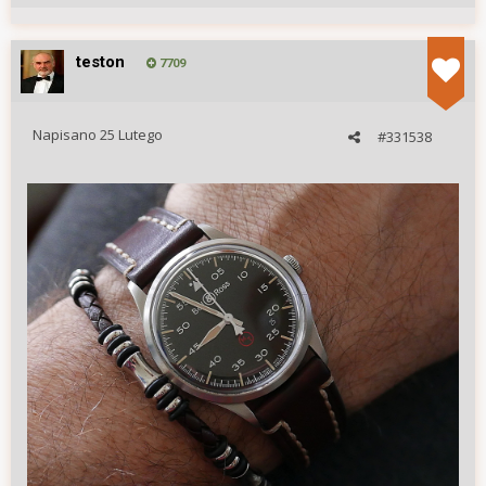
teston
7709
Napisano
25 Lutego
#331538