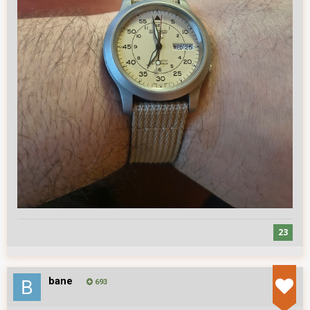
23
bane
693