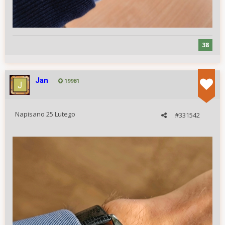
38
Jan
19981
Napisano
25 Lutego
#331542