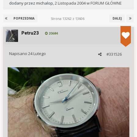
dodany przez
michalop
,
2 Listopada 2004
w
FORUM GŁÓWNE
Strona 13262 z 13606
POPRZEDNIA
DALEJ
Petru23
20684
Napisano
24 Lutego
#331526