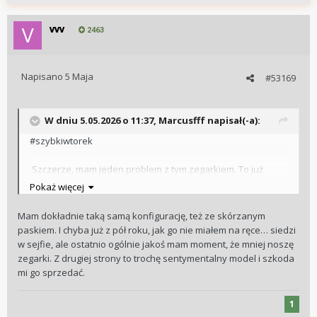
vvv
2463
Napisano
5 Maja
#53169
W dniu 5.05.2026 o 11:37,
Marcusfff
napisał(-a):
#szybkiwtorek
Szczerze, mam jeden problem z tym zegarkiem. To już
półtora miesiaca a ja kompletnie nie mam ochoty zakładać
Pokaż więcej
czegokolwiek innego. To zegarek kompletny i w pełni
rozumiem, że można być jednozegarkowcem mając
Mam dokładnie taką samą konfigurację, też ze skórzanym
Speedyego w szufladzie. Pomijając okazje nie zmieniałem
paskiem. I chyba już z pół roku, jak go nie miałem na ręce… siedzi
nogdy zegarków codziennie, ale co tydzień- dwa. A ten się
w sejfie, ale ostatnio ogólnie jakoś mam moment, że mniej noszę
nosi i nosi i nie chce zejść z nadgarstka.
zegarki. Z drugiej strony to trochę sentymentalny model i szkoda
mi go sprzedać.
1