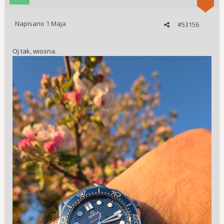
Napisano
1 Maja
#53156
Oj tak, wiosna.