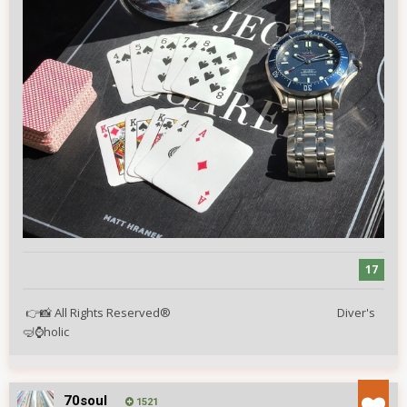
17
All Rights Reserved® Diver's
👉
📸
holic
🤿
⌚
70soul
1521