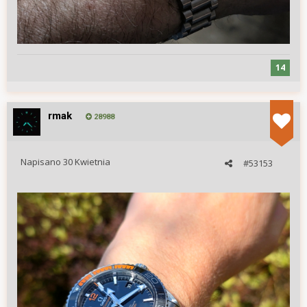
14
rmak
28988
Napisano
30 Kwietnia
#53153