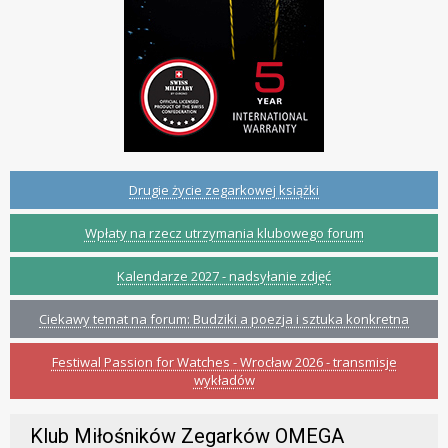
Drugie życie zegarkowej książki
Wpłaty na rzecz utrzymania klubowego forum
Kalendarze 2027 - nadsyłanie zdjęć
Ciekawy temat na forum: Budziki a poezja i sztuka konkretna
Festiwal Passion for Watches - Wrocław 2026 - transmisje
wykładów
Klub Miłośników Zegarków OMEGA