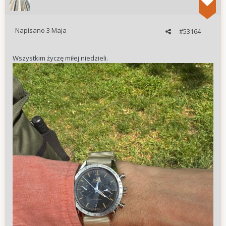
Napisano
3 Maja
#53164
Wszystkim życzę miłej niedzieli.