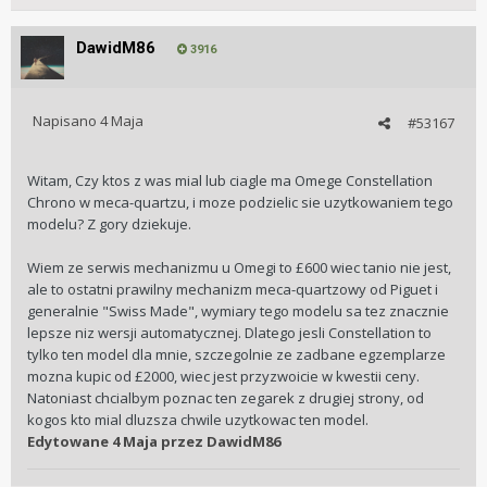
DawidM86
3916
Napisano
4 Maja
#53167
Witam, Czy ktos z was mial lub ciagle ma Omege Constellation
Chrono w meca-quartzu, i moze podzielic sie uzytkowaniem tego
modelu? Z gory dziekuje.
Wiem ze serwis mechanizmu u Omegi to £600 wiec tanio nie jest,
ale to ostatni prawilny mechanizm meca-quartzowy od Piguet i
generalnie "Swiss Made", wymiary tego modelu sa tez znacznie
lepsze niz wersji automatycznej. Dlatego jesli Constellation to
tylko ten model dla mnie, szczegolnie ze zadbane egzemplarze
mozna kupic od £2000, wiec jest przyzwoicie w kwestii ceny.
Natoniast chcialbym poznac ten zegarek z drugiej strony, od
kogos kto mial dluzsza chwile uzytkowac ten model.
Edytowane
4 Maja
przez DawidM86