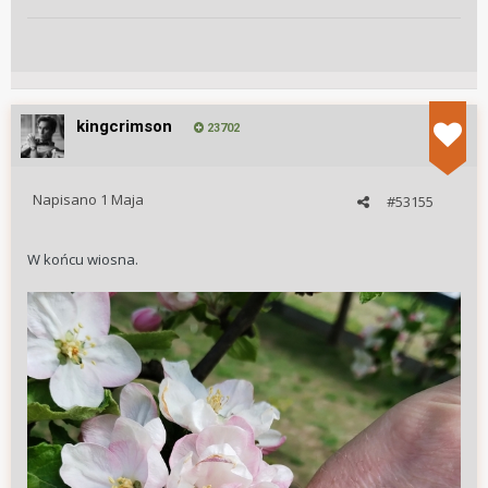
kingcrimson
23702
Napisano
1 Maja
#53155
W końcu wiosna.