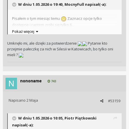
W dniu 1.05.2026 o 19:40, MocnyFull napisał(-a):
Pisałem o tym miesiąc temu
Zaznacz opcje tylko
dostępne i raptem zrobi się tylko 6…
A co do zakończenia współpracy to potwierdzam. Kończą z
Pokaż więcej
Omega albo Omega z nimi
Edit-Masz rację jest dalej 10
Umknęło mi, ale dzięki za potwierdzenie
Pytanie kto
przejmie pałeczkę za nich w Silesii w Katowicach, bo tylko oni
mieli ?
nononame
743
Napisano
2 Maja
#53159
W dniu 1.05.2026 o 10:05,
Piotr Piątkowski
napisał(-a):