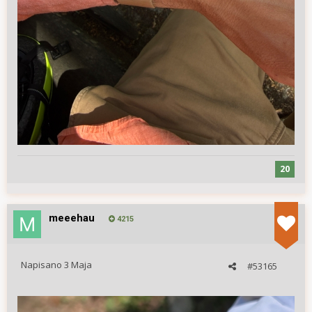
20
meeehau
4215
Napisano
3 Maja
#53165