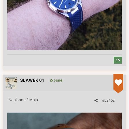
15
SLAWEK 01
91898
Napisano
3 Maja
#53162