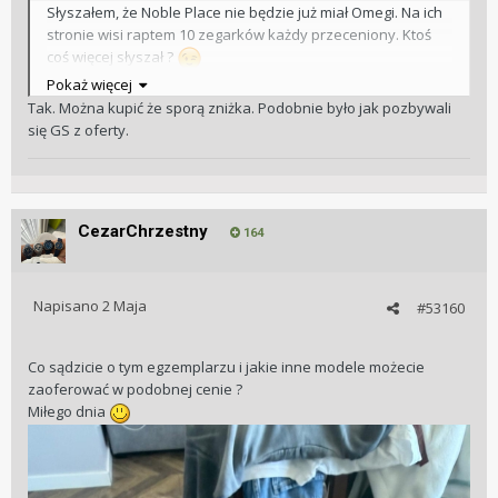
Słyszałem, że Noble Place nie będzie już miał Omegi. Na ich
stronie wisi raptem 10 zegarków każdy przeceniony. Ktoś
coś więcej słyszał ?
Pokaż więcej
https://nobleplace.pl/zegarki/omega
Tak. Można kupić że sporą zniżka. Podobnie było jak pozbywali
się GS z oferty.
CezarChrzestny
164
Napisano
2 Maja
#53160
Co sądzicie o tym egzemplarzu i jakie inne modele możecie
zaoferować w podobnej cenie ?
Miłego dnia