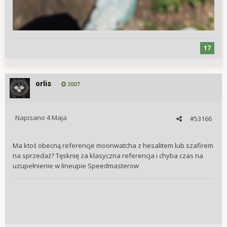
17
orlis
2007
Napisano
4 Maja
#53166
Ma ktoś obecną referencje moonwatcha z hesalitem lub szafirem
na sprzedaż? Tęsknię za klasyczna referencja i chyba czas na
uzupełnienie w lineupie Speedmasterow