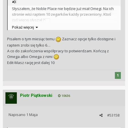
a):
Słyszałem, że Noble Place nie będzie już miał Omegi. Na ich
stronie wisi raptem 10 zegarków każdy przeceniony. Ktoś
coś więcej słyszał ?
Pokaż więcej
https://nobleplace.pl/zegarki/omega
Pisałem o tym miesiąc temu
Zaznacz opcje tylko dostępne i
raptem zrobi się tylko 6…
A co do zakończenia współpracy to potwierdzam. Kończą z
Omega albo Omega z nimi
Edit-Masz rację jest dalej 10
1
Piotr Piątkowski
10636
Napisano
1 Maja
#53158