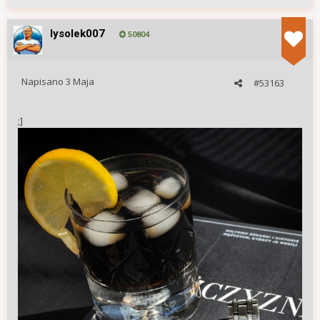
lysolek007
50804
Napisano
3 Maja
#53163
;]