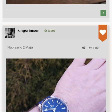
7
kingcrimson
23702
Napisano
2 Maja
#53161