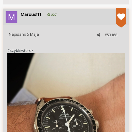
Marcusfff
227
Napisano
5 Maja
#53168
#szybkiwtorek