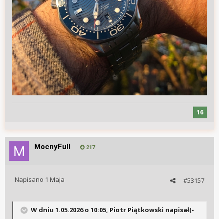
16
MocnyFull
217
Napisano
1 Maja
#53157
W dniu 1.05.2026 o 10:05, Piotr Piątkowski napisał(-