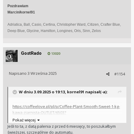
Myślę, ze to ok. Ale ja zwykły "siorbacz" jestem a nie znawca
Pozdrawiam
Marcin/kornel91
Dzięki za wskazówki
Adriatica, Ball, Casio, Certina, Christopher Ward, Citizen, Crafter Blue,
Deep Blue, Glycine, Hamilton, Longines, Oris, Sinn, Zelos
Wysłane z mojego SM-S938B przy użyciu Tapatalka
Dziękuję za polecajke. Zapisane. Jak skończę tą co
GostRado
zamówiłem, to spróbuję Twoich. Zobaczymy, która
13020
podejdzie. Wiadomo kubki smakowe każdy ma inne.
Do mlecznych też będzie pasować?
Napisano
3 Września 2025
#1154
Wysłane z mojego SM-S938B przy użyciu Tapatalka
W dniu 3.09.2025 o 19:13,
kornel91
napisał(-a):
https://coffeelove.pl/pl/p/Coffee-Plant-Smooth-Sweet-1-kg-
kawa-ziarnista-OUTLET/6503?
srsltid=AfmBOopoAcVeOFeckAGe_aiqpK3NKlvcIj2LrBbXtjYG-
Pokaż więcej
XAe15_3cBzZ
Jeśli to ta, z datą palenia z przed 6 miesięcy, to poszukałbym
świeższej, szczególnie do automatu.