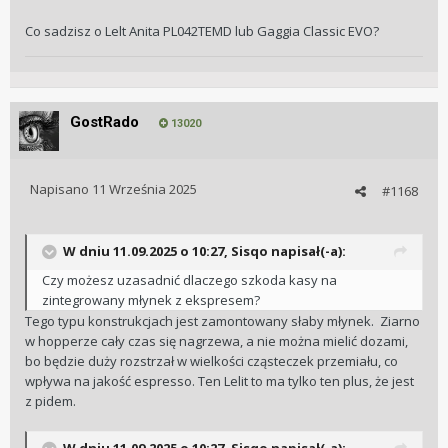
Co sadzisz o Lelt Anita PL042TEMD lub Gaggia Classic EVO?
GostRado
13020
Napisano
11 Września 2025
#1168
W dniu 11.09.2025 o 10:27,
Sisqo
napisał(-a):
Czy możesz uzasadnić dlaczego szkoda kasy na
zintegrowany młynek z ekspresem?
Tego typu konstrukcjach jest zamontowany słaby młynek. Ziarno
w hopperze cały czas się nagrzewa, a nie można mielić dozami,
bo będzie duży rozstrzał w wielkości cząsteczek przemiału, co
wpływa na jakość espresso. Ten Lelit to ma tylko ten plus, że jest
z pidem.