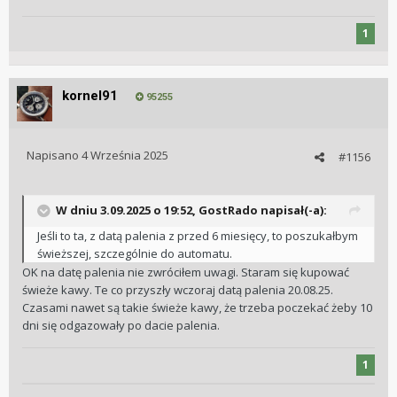
1
kornel91
95255
Napisano
4 Września 2025
#1156
W dniu 3.09.2025 o 19:52,
GostRado
napisał(-a):
Jeśli to ta, z datą palenia z przed 6 miesięcy, to poszukałbym
Wysłane z mojego SM-S938B przy użyciu Tapatalka
świeższej, szczególnie do automatu.
OK na datę palenia nie zwróciłem uwagi. Staram się kupować
świeże kawy. Te co przyszły wczoraj datą palenia 20.08.25.
Czasami nawet są takie świeże kawy, że trzeba poczekać żeby 10
dni się odgazowały po dacie palenia.
1