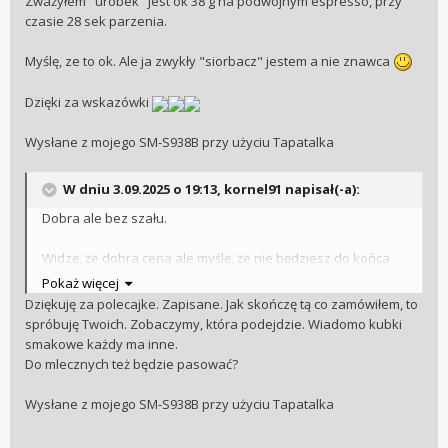
Zważyłem "urobek" jest ok 38 g na podwójnym espresso, przy
czasie 28 sek parzenia.
Myślę, ze to ok. Ale ja zwykły "siorbacz" jestem a nie znawca
Dzięki za wskazówki
Wysłane z mojego SM-S938B przy użyciu Tapatalka
W dniu 3.09.2025 o 19:13,
kornel91
napisał(-a):
Dobra ale bez szału.
Widzę, że dobra cena ale myślę, że nie będziesz do końca
zadowolony.
Pokaż więcej
Ta jest najlepsza.
Dziękuję za polecajke. Zapisane. Jak skończę tą co zamówiłem, to
https://coffeelove.pl/pl/p/Coffee-Plant-Smooth-Sweet-1-kg-
spróbuję Twoich. Zobaczymy, która podejdzie. Wiadomo kubki
kawa-ziarnista-OUTLET/6503?
smakowe każdy ma inne.
srsltid=AfmBOopoAcVeOFeckAGe_aiqpK3NKlvcIj2LrBbXtjYG-
Do mlecznych też będzie pasować?
XAe15_3cBzZ
Ja polecę na pewno tą bo jest bardzo dobra do czarnych
Wysłane z mojego SM-S938B przy użyciu Tapatalka
kaw.
Ingagi ma teraz - 15% i te dwie są imo super.