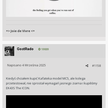
=> Joie de Vivre <=
GostRado
13020
Napisano
4 Września 2025
#1158
Kiedyś chciałem kupić Kafateka model MC5, ale kolega
przetestował, nie sprostał wymagań jasnego ziarna i kupiliśmy
EK43S The ICON.