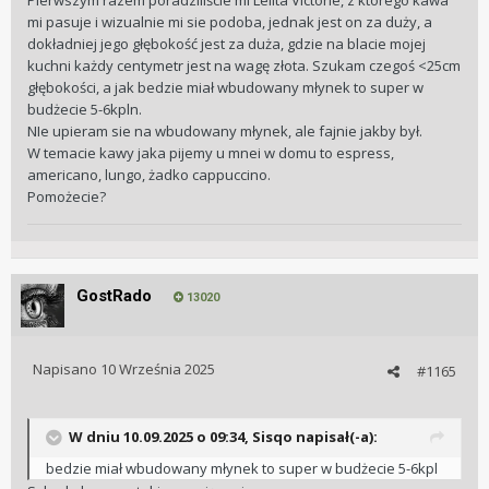
Pierwszym razem poradziliście mi Lelita Victorie, z którego kawa
mi pasuje i wizualnie mi sie podoba, jednak jest on za duży, a
dokładniej jego głębokość jest za duża, gdzie na blacie mojej
kuchni każdy centymetr jest na wagę złota. Szukam czegoś <25cm
głębokości, a jak bedzie miał wbudowany młynek to super w
budżecie 5-6kpln.
NIe upieram sie na wbudowany młynek, ale fajnie jakby był.
W temacie kawy jaka pijemy u mnei w domu to espress,
americano, lungo, żadko cappuccino.
Pomożecie?
GostRado
13020
Napisano
10 Września 2025
#1165
W dniu 10.09.2025 o 09:34,
Sisqo
napisał(-a):
bedzie miał wbudowany młynek to super w budżecie 5-6kpl