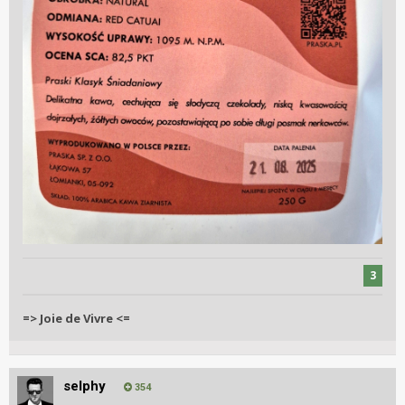
3
=> Joie de Vivre <=
selphy
354