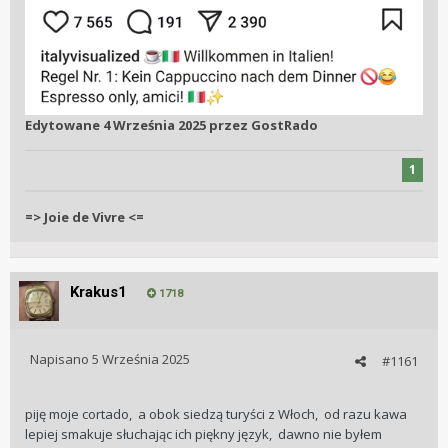
Edytowane
4 Września 2025
przez GostRado
1
=> Joie de Vivre <=
Krakus1
1718
Napisano
5 Września 2025
#1161
piję moje cortado, a obok siedzą turyści z Włoch, od razu kawa
lepiej smakuje słuchając ich piękny język, dawno nie byłem