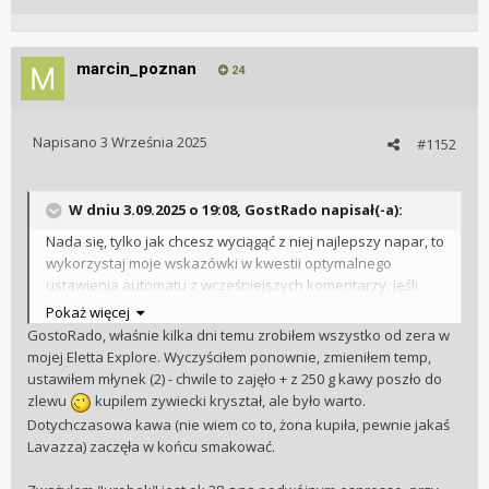
marcin_poznan
24
Napisano
3 Września 2025
#1152
W dniu 3.09.2025 o 19:08,
GostRado
napisał(-a):
Nada się, tylko jak chcesz wyciągąć z niej najlepszy napar, to
wykorzystaj moje wskazówki w kwestii optymalnego
ustawienia automatu z wcześniejszych komentarzy, jeśli
potrzebujesz.
Pokaż więcej
GostoRado, właśnie kilka dni temu zrobiłem wszystko od zera w
mojej Eletta Explore. Wyczyściłem ponownie, zmieniłem temp,
ustawiłem młynek (2) - chwile to zajęło + z 250 g kawy poszło do
zlewu
kupilem zywiecki kryształ, ale było warto.
Dotychczasowa kawa (nie wiem co to, żona kupiła, pewnie jakaś
Lavazza) zaczęła w końcu smakować.