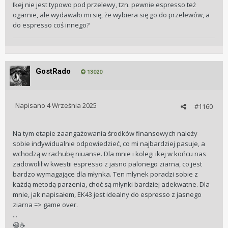
Ikej nie jest typowo pod przelewy, tzn. pewnie espresso też
ogarnie, ale wydawało mi się, że wybiera się go do przelewów, a
do espresso coś innego?
GostRado
13020
Napisano
4 Września 2025
#1160
Na tym etapie zaangażowania środków finansowych należy
sobie indywidualnie odpowiedzieć, co mi najbardziej pasuje, a
wchodzą w rachubę niuanse. Dla mnie i kolegi ikej w końcu nas
zadowolił w kwestii espresso z jasno palonego ziarna, co jest
bardzo wymagające dla młynka. Ten młynek poradzi sobie z
każdą metodą parzenia, choć są młynki bardziej adekwatne. Dla
mnie, jak napisałem, EK43 jest idealny do espresso z jasnego
ziarna => game over.
...
😆
☕