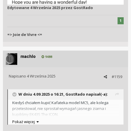
Edytowane
4 Września 2025
przez GostRado
1
=> Joie de Vivre <=
machlo
9488
Napisano
4 Września 2025
#1159
W dniu 4.09.2025 o 16:21,
GostRado
napisał(-a):
Kiedyś chciałem kupić Kafateka model MC5, ale kolega
przetestował, nie sprostał wymagań jasnego ziarna i
kupiliśmy EK43S The ICON.
Pokaż więcej