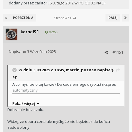
dodany przez
carlito1
,
6 Lutego 2012
w
PO GODZINACH
Strona 47 z 74
POPRZEDNIA
DALEJ
kornel91
95255
Napisano
3 Września 2025
#1151
W dniu 3.09.2025 o 18:45,
marcin_poznan
napisał(-
a):
A co myślicie o tej kawie? Do codziennego użytku;) Ekspres
automatyczny.
Pokaż więcej
Dobra ale bez szału.
Widzę, że dobra cena ale myślę, że nie będziesz do końca
zadowolony.