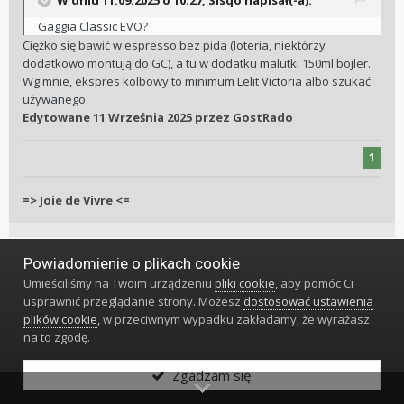
W dniu 11.09.2025 o 10:27,
Sisqo
napisał(-a):
Gaggia Classic EVO?
Ciężko się bawić w espresso bez pida (loteria, niektórzy
dodatkowo montują do GC), a tu w dodatku malutki 150ml bojler.
Wg mnie, ekspres kolbowy to minimum Lelit Victoria albo szukać
używanego.
Edytowane
11 Września 2025
przez GostRado
1
=> Joie de Vivre <=
Powiadomienie o plikach cookie
beniowski
10281
Umieściliśmy na Twoim urządzeniu
pliki cookie
, aby pomóc Ci
usprawnić przeglądanie strony. Możesz
dostosować ustawienia
plików cookie
, w przeciwnym wypadku zakładamy, że wyrażasz
Napisano
11 Września 2025
#1169
na to zgodę.
Zgadzam się.
Co to jest pid?