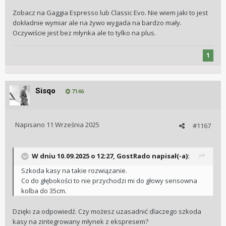
złota. Szukam czegoś NIe upieram sie na wbudowany
Zobacz na Gaggia Espresso lub Classic Evo. Nie wiem jaki to jest
młynek, ale fajnie jakby był.
dokładnie wymiar ale na żywo wygada na bardzo mały.
W temacie kawy jaka pijemy u mnei w domu to espress,
Oczywiście jest bez młynka ale to tylko na plus.
americano, lungo, żadko cappuccino.
Pomożecie?
1
Sisqo
7146
Napisano
11 Września 2025
#1167
W dniu 10.09.2025 o 12:27,
GostRado
napisał(-a):
Szkoda kasy na takie rozwiązanie.
Co do głębokości to nie przychodzi mi do głowy sensowna
kolba do 35cm.
Dzięki za odpowiedź. Czy możesz uzasadnić dlaczego szkoda
kasy na zintegrowany młynek z ekspresem?