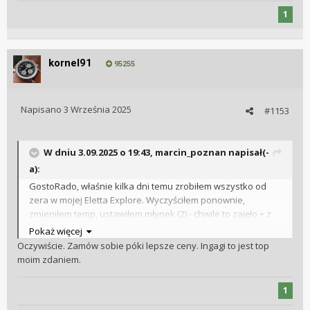
https://gorillacoffee.pl/produkt/kawa-chocolate-pride-
1
espresso/
https://gorillacoffee.pl/produkt/kawa-espresso-no-1/
kornel91
95255
Ta trzecia też świetna.
https://gorillacoffee.pl/produkt/kawa-colombia-supremo/
Napisano
3 Września 2025
#1153
W dniu 3.09.2025 o 19:43,
marcin_poznan
napisał(-
a):
GostoRado, właśnie kilka dni temu zrobiłem wszystko od
zera w mojej Eletta Explore. Wyczyściłem ponownie,
zmieniłem temp, ustawiłem młynek (2) - chwile to zajęło + z
250 g kawy poszło do zlewu
kupilem zywiecki kryształ, ale
Pokaż więcej
było warto. Dotychczasowa kawa (nie wiem co to, żona
Oczywiście. Zamów sobie póki lepsze ceny. Ingagi to jest top
kupiła, pewnie jakaś Lavazza) zaczęła w końcu smakować.
moim zdaniem.
Zważyłem "urobek" jest ok 38 g na podwójnym espresso,
1
przy czasie 28 sek parzenia.