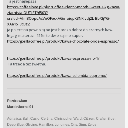
Ta jest najlepsza.
https://coffeelove.pl/pl/p/Coffee-Plant-Smooth-Sweet-1-kg-kawa-
ziarnista-OUTLET/6503?
srsltid=AfmBOopoAcVeOFeckAGe_aiqpK3NKlvcIj2LrBbXtjYG-
XAe15_3cBzZ
Ja polecę na pewno tą bo jest bardzo dobra do czarnych kaw.
Ingagi ma teraz - 15% i te dwie są imo super.
https://gorillacoffee.pl/produkt/kawa-chocolate-pride-espresso/
https://gorillacoffee.pl/produkt/kawa-espresso-no-1/
Ta trzecia też świetna.
Wysłane z mojego SM-S938B przy użyciu Tapatalka
https://gorillacoffee.pl/produkt/kawa-colombia-supremo/
Pozdrawiam
Marcin/kornel91
Adriatica, Ball, Casio, Certina, Christopher Ward, Citizen, Crafter Blue,
Deep Blue, Glycine, Hamilton, Longines, Oris, Sinn, Zelos