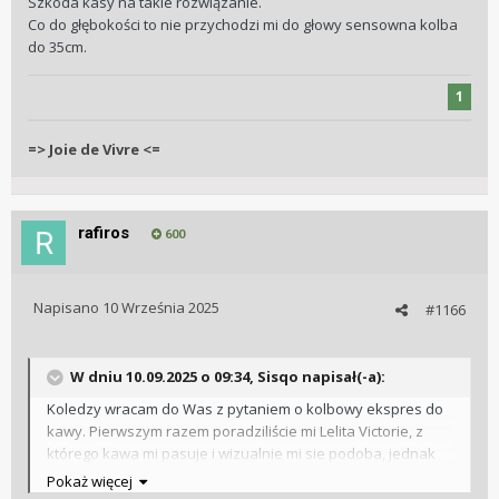
Szkoda kasy na takie rozwiązanie.
Co do głębokości to nie przychodzi mi do głowy sensowna kolba
do 35cm.
1
=> Joie de Vivre <=
rafiros
600
Napisano
10 Września 2025
#1166
W dniu 10.09.2025 o 09:34, Sisqo napisał(-a):
Koledzy wracam do Was z pytaniem o kolbowy ekspres do
kawy. Pierwszym razem poradziliście mi Lelita Victorie, z
którego kawa mi pasuje i wizualnie mi sie podoba, jednak
jest on za duży, a dokładniej jego głębokość jest za duża,
Pokaż więcej
gdzie na blacie mojej kuchni każdy centymetr jest na wagę