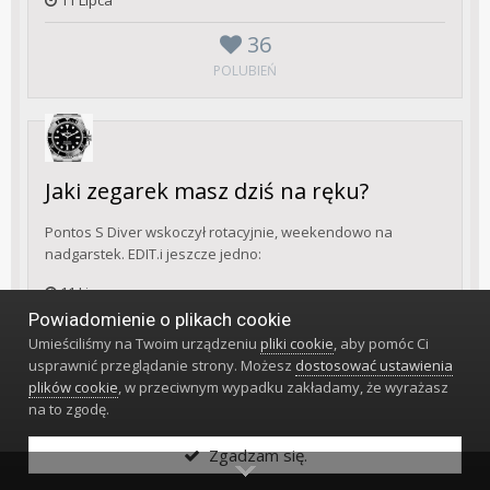
36
POLUBIEŃ
Jaki zegarek masz dziś na ręku?
Pontos S Diver wskoczył rotacyjnie, weekendowo na
nadgarstek. EDIT.i jeszcze jedno:
11 Lipca
Powiadomienie o plikach cookie
36
Umieściliśmy na Twoim urządzeniu
pliki cookie
, aby pomóc Ci
POLUBIEŃ
usprawnić przeglądanie strony. Możesz
dostosować ustawienia
plików cookie
, w przeciwnym wypadku zakładamy, że wyrażasz
na to zgodę.
Zgadzam się.
Jaki zegarek masz dziś na ręku?