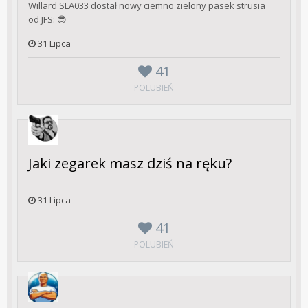
Willard SLA033 dostał nowy ciemno zielony pasek strusia
od JFS: 😎
31 Lipca
41
POLUBIEŃ
Jaki zegarek masz dziś na ręku?
31 Lipca
41
POLUBIEŃ