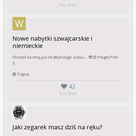
POLUBIEŃ
Nowe nabytki szwajcarskie i
niemieckie
Chodził za mną już od dłuższego czasu.... 😎😍 Piaget Polo
S
7 Lipca
42
POLUBIEŃ
Jaki zegarek masz dziś na ręku?