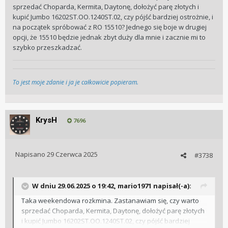
sprzedać Choparda, Kermita, Daytonę, dołożyć parę złotych i
kupić Jumbo 16202ST.OO.1240ST.02, czy pójść bardziej ostrożnie, i
na początek spróbować z RO 15510? Jednego się boje w drugiej
opcji, że 15510 będzie jednak zbyt duży dla mnie i zacznie mi to
szybko przeszkadzać.
To jest moje zdanie i ja je całkowicie popieram.
KrysH
7696
Napisano
29 Czerwca 2025
#3738
W dniu 29.06.2025 o 19:42,
mario1971
napisał(-a):
Taka weekendowa rozkmina. Zastanawiam się, czy warto
sprzedać Choparda, Kermita, Daytonę, dołożyć parę złotych
i kupić Jumbo 16202ST.OO.1240ST.02, czy pójść bardziej