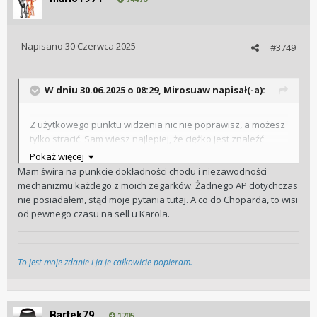
Napisano
30 Czerwca 2025
#3749
W dniu 30.06.2025 o 08:29,
Mirosuaw
napisał(-a):
Z użytkowego punktu widzenia nic nie poprawisz, a możesz
tylko stracić. Sam wiesz najlepiej, że ciężko jest znaleźć
zegarek z mechanizmem tak dokładnym i nie do zajechania
Pokaż więcej
jak w Rolexie. Musisz sobie odpowiedzieć na pytanie "co
Mam świra na punkcie dokładności chodu i niezawodności
zyskujesz" kupując AP. Jeśli tylko tzw. większy prestiż, to
mechanizmu każdego z moich zegarków. Żadnego AP dotychczas
moim zdaniem nie warto, tym bardziej jeżeli jesteś
nie posiadałem, stąd moje pytania tutaj. A co do Choparda, to wisi
zwolennikiem precyzji i niezawodności, jaką daje Rolex.
od pewnego czasu na sell u Karola.
Gdyby okazało się, że AP pod tymi względami nie będzie
dorównywać Rolexowi, to cały prestiż AP może prysnąć jak
bańka mydlana.
To jest moje zdanie i ja je całkowicie popieram.
P.s.
Choparda bym sprzedał
Bartek79
1705