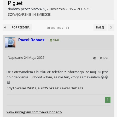
Piguet
dodany przez
Matt2405
,
20 Kwietnia 2015
w
ZEGARKI
SZWAJCARSKIE i NIEMIECKIE
Strona 150 z 164
POPRZEDNIA
DALEJ
Paweł Bohacz
3142
Napisano
24 Maja 2025
#3726
Dzis otrzymalem z butiku AP telefon z informacja, ze moj RO jest
do odebrania… Klopot w tym, ze nie ten, ktory zamawialem
😂
😂
😂
Edytowane
24 Maja 2025
przez Paweł Bohacz
1
www.instagram.com/pawelbohacz/