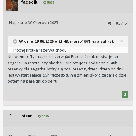
facecik
5035
Napisano
30 Czerwca 2025
#3745
W dniu 29.06.2025 o 21:43,
mario1971
napisał(-a):
Trochę krótka rezerwa chodu.
Nie wiem co Ty masz tą rezerwą
Przecież i tak nosisz jeden
😆
zegarek, a reszta leży skarbcu. Nie rotujesz codziennie. 40h
rezerwy dla zegarka, który się nosi przez tydzień, dzień po dniu
jest wystarczające. 55h niczego tu nie zmieni skoro zegarek idzie
potem na parę dni do sejfu.
3
pisar
4495