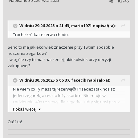
Napisano
30 Czerwca 2025
#3746
W dniu 29.06.2025 o 21:43,
mario1971
napisał(-a):
Trochę krótka rezerwa chodu.
Serio to ma jakiekolwiek znaczenie przy Twoim sposobie
noszenia zegarków?
I w ogóle czy to ma znaczeniej jakiekolwiek przy decyzji
zakupowej?
W dniu 30.06.2025 o 06:37,
facecik
napisał(-a):
Nie wiem co Ty masz tą rezerwą
Przecież i tak nosisz
😆
jeden zegarek, a reszta leży skarbcu. Nie rotujesz
codziennie. 40h rezerwy dla zegarka, który się nosi przez
tydzień, dzień po dniu jest wystarczające. 55h niczego tu nie
Pokaż więcej
zmieni skoro zegarek idzie potem na parę dni do sejfu.
Otóż to!