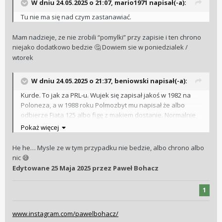
W dniu 24.05.2025 o 21:07,
mario1971
napisał(-a):
Tu nie ma się nad czym zastanawiać.
Mam nadzieje, ze nie zrobili “pomylki” przy zapisie i ten chrono
niejako dodatkowo bedzie
Dowiem sie w poniedzialek /
🤔
wtorek
W dniu 24.05.2025 o 21:37,
beniowski
napisał(-a):
Kurde. To jak za PRL-u. Wujek się zapisał jakoś w 1982 na
Poloneza, a w 1988 roku Polmozbyt mu napisał że albo
odbierze Fiata 125 albo figę z makiem dostanie. Normalnie
deja vu.
Pokaż więcej
He he… Mysle ze w tym przypadku nie bedzie, albo chrono albo
nic
😅
Edytowane
25 Maja 2025
przez Paweł Bohacz
1
www.instagram.com/pawelbohacz/