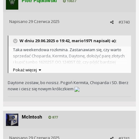
Piotr Piątkowski
10637
Napisano
29 Czerwca 2025
#3740
W dniu 29.06.2025 o 19:42,
mario1971
napisał(-a):
Taka weekendowa rozkmina. Zastanawiam się, czy warto
sprzedać Choparda, Kermita, Daytonę, dołożyć parę złotych
i kupić Jumbo 16202ST.OO.1240ST.02, czy pójść bardziej
ostrożnie, i na początek spróbować z RO 15510? Jednego się
Pokaż więcej
boje w drugiej opcji, że 15510 będzie jednak zbyt duży dla
mnie i zacznie mi to szybko przeszkadzać.
Daytone zostaw, bo nosisz. Pogoń Kermita, Choparda i SD. Bierz
nowe i ciesz się nowym króliczkiem
McIntosh
877
Napisano
29 Czerwca 2025
#3741