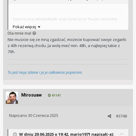
Serio to ma jakiekolwiek znaczenie przy Twoim sposobie
noszenia zegarków?
Pokaż więcej
I w ogóle czy to ma znaczeniej jakiekolwiek przy decyzji
Dla mnie ma!
😆
zakupowej?
Nie musicie się ze mną zgadzać, możecie kupować swoje zegarki
z 40h rezerwą chodu. Ja wolę mieć min. 48h, a najlepiej takie z
70h.
To jest moje zdanie i ja je całkowicie popieram.
Mirosuaw
41141
Napisano
30 Czerwca 2025
#3748
W dniu 29.06.2025 o 19:42,
mario1971
napisał(-a):