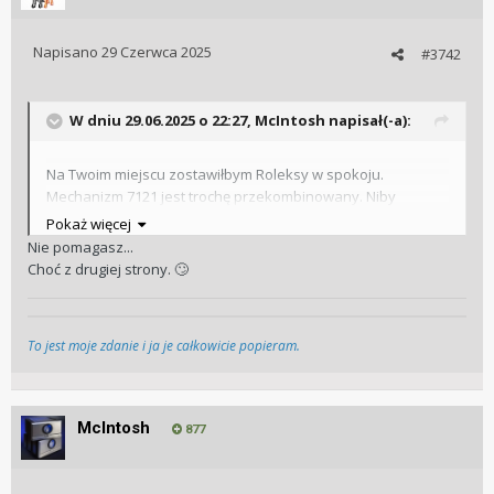
Napisano
29 Czerwca 2025
#3742
W dniu 29.06.2025 o 22:27,
McIntosh
napisał(-a):
Na Twoim miejscu zostawiłbym Roleksy w spokoju.
Mechanizm 7121 jest trochę przekombinowany. Niby
intencje są dobre, ale mam wątpliwości czy w praktyce
Pokaż więcej
zadziała tak dobrze, jak Rolex. Jeżeli nie, to para pójdzie w
Nie pomagasz...
gwizdek pomimo licznych zmian związanych z lokalizacją
Choć z drugiej strony.
🙄
przekładni chodu, konstrukcją bębna, konstrukcją
dwustronnego naciągu i unikalnymi rozwiązaniami w
kontekście oscylatora.
To jest moje zdanie i ja je całkowicie popieram.
McIntosh
877