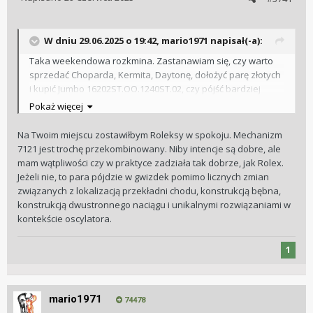
W dniu 29.06.2025 o 19:42,
mario1971
napisał(-a):
Taka weekendowa rozkmina. Zastanawiam się, czy warto
sprzedać Choparda, Kermita, Daytonę, dołożyć parę złotych
i kupić Jumbo 16202ST.OO.1240ST.02, czy pójść bardziej
ostrożnie, i na początek spróbować z RO 15510? Jednego się
Pokaż więcej
boje w drugiej opcji, że 15510 będzie jednak zbyt duży dla
mnie i zacznie mi to szybko przeszkadzać.
Na Twoim miejscu zostawiłbym Roleksy w spokoju. Mechanizm
7121 jest trochę przekombinowany. Niby intencje są dobre, ale
mam wątpliwości czy w praktyce zadziała tak dobrze, jak Rolex.
Jeżeli nie, to para pójdzie w gwizdek pomimo licznych zmian
związanych z lokalizacją przekładni chodu, konstrukcją bębna,
konstrukcją dwustronnego naciągu i unikalnymi rozwiązaniami w
kontekście oscylatora.
1
mario1971
74478