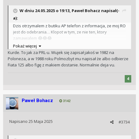
W dniu 24.05.2025 o 19:13,
Paweł Bohacz
napisał(-
a):
Dzis otrzymalem z butiku AP telefon z informacja, ze moj RO
jest do odebrania… Klopot w tym, ze nie ten, ktory
zamawialem
😂
😂
😂
Pokaż więcej
Kurde. To jak za PRL-u. Wujek się zapisał jakoś w 1982 na
Poloneza, a w 1988 roku Polmozbyt mu napisał że albo odbierze
Fiata 125 albo figę z makiem dostanie. Normalnie deja vu.
4
Paweł Bohacz
3142
Napisano
25 Maja 2025
#3734