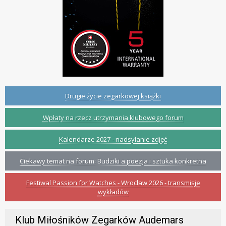
Drugie życie zegarkowej książki
Wpłaty na rzecz utrzymania klubowego forum
Kalendarze 2027 - nadsyłanie zdjęć
Ciekawy temat na forum: Budziki a poezja i sztuka konkretna
Festiwal Passion for Watches - Wrocław 2026 - transmisje
wykładów
Klub Miłośników Zegarków Audemars