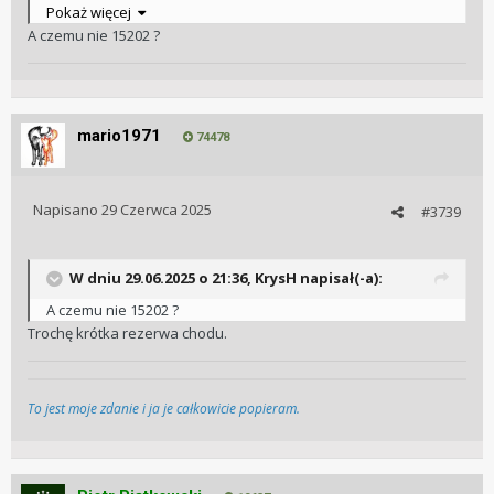
ostrożnie, i na początek spróbować z RO 15510? Jednego się
Pokaż więcej
boje w drugiej opcji, że 15510 będzie jednak zbyt duży dla
A czemu nie 15202 ?
mnie i zacznie mi to szybko przeszkadzać.
mario1971
74478
Napisano
29 Czerwca 2025
#3739
W dniu 29.06.2025 o 21:36,
KrysH
napisał(-a):
A czemu nie 15202 ?
Trochę krótka rezerwa chodu.
To jest moje zdanie i ja je całkowicie popieram.