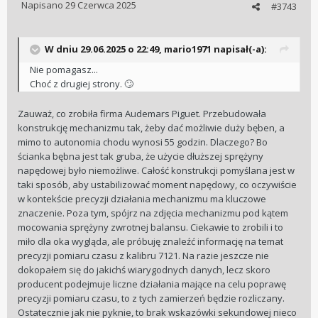
Napisano
29 Czerwca 2025
#3743
W dniu 29.06.2025 o 22:49,
mario1971
napisał(-a):
Nie pomagasz...
Choć z drugiej strony.
🙄
Zauważ, co zrobiła firma Audemars Piguet. Przebudowała
konstrukcję mechanizmu tak, żeby dać możliwie duży bęben, a
mimo to autonomia chodu wynosi 55 godzin. Dlaczego? Bo
ścianka bębna jest tak gruba, że użycie dłuższej sprężyny
napędowej było niemożliwe. Całość konstrukcji pomyślana jest w
taki sposób, aby ustabilizować moment napędowy, co oczywiście
w kontekście precyzji działania mechanizmu ma kluczowe
znaczenie. Poza tym, spójrz na zdjęcia mechanizmu pod kątem
mocowania sprężyny zwrotnej balansu. Ciekawie to zrobili i to
miło dla oka wygląda, ale próbuję znaleźć informację na temat
precyzji pomiaru czasu z kalibru 7121. Na razie jeszcze nie
dokopałem się do jakichś wiarygodnych danych, lecz skoro
producent podejmuje liczne działania mające na celu poprawę
precyzji pomiaru czasu, to z tych zamierzeń będzie rozliczany.
Ostatecznie jak nie pyknie, to brak wskazówki sekundowej nieco