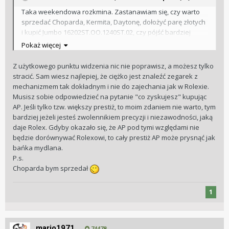
Taka weekendowa rozkmina. Zastanawiam się, czy warto
sprzedać Choparda, Kermita, Daytonę, dołożyć parę złotych
i kupić Jumbo 16202ST.OO.1240ST.02, czy pójść bardziej
ostrożnie, i na początek spróbować z RO 15510? Jednego się
Pokaż więcej
boje w drugiej opcji, że 15510 będzie jednak zbyt duży dla
mnie i zacznie mi to szybko przeszkadzać.
Z użytkowego punktu widzenia nic nie poprawisz, a możesz tylko
stracić. Sam wiesz najlepiej, że ciężko jest znaleźć zegarek z
mechanizmem tak dokładnym i nie do zajechania jak w Rolexie.
Musisz sobie odpowiedzieć na pytanie "co zyskujesz" kupując
AP. Jeśli tylko tzw. większy prestiż, to moim zdaniem nie warto, tym
bardziej jeżeli jesteś zwolennikiem precyzji i niezawodności, jaką
daje Rolex. Gdyby okazało się, że AP pod tymi względami nie
będzie dorównywać Rolexowi, to cały prestiż AP może prysnąć jak
bańka mydlana.
P.s.
Choparda bym sprzedał
1
mario1971
74478