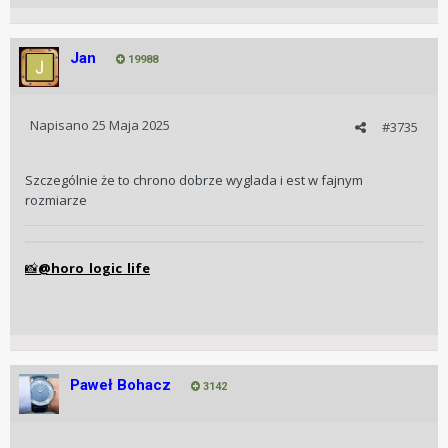
Jan
19988
Napisano
25 Maja 2025
#3735
Szczególnie że to chrono dobrze wyglada i est w fajnym
rozmiarze
@horo_logic_life
📸
Paweł Bohacz
3142