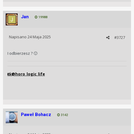
Jan
19988
Napisano
24 Maja 2025
#3727
I odbierzesz ?
🙂
@horo_logic_life
📸
Paweł Bohacz
3142