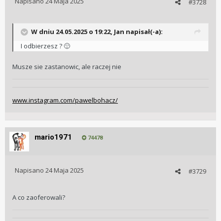
Napisano
24 Maja 2025
#3728
W dniu 24.05.2025 o 19:22,
Jan
napisał(-a):
I odbierzesz ?
🙂
Musze sie zastanowic, ale raczej nie
www.instagram.com/pawelbohacz/
mario1971
74478
Napisano
24 Maja 2025
#3729
A co zaoferowali?