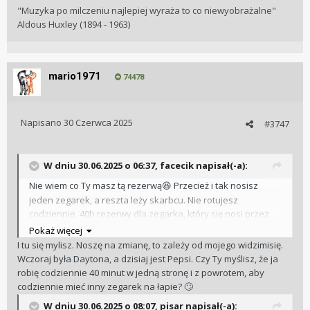
"Muzyka po milczeniu najlepiej wyraża to co niewyobrażalne"
Aldous Huxley (1894 - 1963)
mario1971
74478
Napisano
30 Czerwca 2025
#3747
W dniu 30.06.2025 o 06:37,
facecik
napisał(-a):
Nie wiem co Ty masz tą rezerwą
Przecież i tak nosisz
😆
jeden zegarek, a reszta leży skarbcu. Nie rotujesz
codziennie. 40h rezerwy dla zegarka, który się nosi przez
tydzień, dzień po dniu jest wystarczające. 55h niczego tu nie
Pokaż więcej
zmieni skoro zegarek idzie potem na parę dni do sejfu.
I tu się mylisz. Noszę na zmianę, to zależy od mojego widzimisię.
Wczoraj była Daytona, a dzisiaj jest Pepsi. Czy Ty myślisz, że ja
robię codziennie 40 minut w jedną stronę i z powrotem, aby
codziennie mieć inny zegarek na łapie?
🙄
W dniu 30.06.2025 o 08:07,
pisar
napisał(-a):