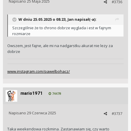
Napisano
25 Maja 2025
#3736
W dniu 25.05.2025 o 08:23,
Jan
napisał(-a):
Szczególnie że to chrono dobrze wyglada i est w fajnym
rozmiarze
Owszem, jest fajne, ale mi na nadgarstku akurat nie lezy za
dobrze
www.instagram.com/pawelbohacz/
mario1971
74478
Napisano
29 Czerwca 2025
#3737
Taka weekendowa rozkmina. Zastanawiam się, czy warto