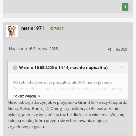
1
mario1971
74527
Napisano
16 Sierpnia 2025
#3860
W dniu 16.08.2025 o 14:14,
machlo
napisał(-a):
RO robi efekt wow na początku, ale IMO nie zagrzeje u
Ciebie za dużo czasu, o ile doczekasz się zaszczytu zakupu.
Pokaż więcej
Może tak się zdarzyć jak w przypadku Grand Seiko czy Choparda,
Sinna, Seiko, Rado, JLC, Omegi czy niektórych Rolexów, że nie
pyknie, ponoszę tydzień lub trochę dłużej i do widzenia! Wezmę
kolejną naukę, która przyda się w formowaniu mojego
zegarkowego gustu.