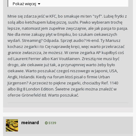
perliczki w sosie miodowo-musztardowym. Nie pijam
Pokaż więcej
szampanów do obiadu, wolę dobre piwo, ewentualnie
jakieś wino za max trzy dychy. Standardowo uwielbiam
Mnie się zdarza jeść w KFC, bo smakuje mi ten "syf". Lubię frytki z
schabowego (czytaj Rolex), bo ten dobrze zrobiony jest nie
solą albo ketchupem lubię pizzę, sushi. Piwko wybieram trochę
do pobicia.
😀
lepsze, natomiast jem zupełnie zwyczajnie, ale jak pasja to pasja.
Nie dla mnie zakupy płyt w Empiku, bo szukam ciekawszych
wydań. Streaming? Odpada. Sprzęt audio? Hi-end. Ty Mariusz
kochasz zegarki i to Cię naprawdę kręci, więc warto przekraczać
granice zwłaszcza, że możesz. W cenie zegarka AP kupiłbyś coś
od Laurent Ferrier albo Kari Voutilainen. Zresztą nie musi być
drogo, ale ciekawie już tak, a przynajmniej warto żeby było
ciekawie. Warto poszukać czegoś niszowego w Japonii, USA,
Anglii, Holandii. Kiedy na forum ktoś pisał o firmie Urban
Jürgensen? A przecież to piękne zegarki, chociażby Ref. 1140
albo Big 8 London Edition. Świetne zegarki można znaleźć w
ofercie Grönefeld itd. Warto poszukać.
meinard
5139