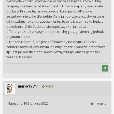
niezwykle konstruktywna, nie oznacza że będzie szybko. Mój
znajomy ma bardzo bliski kontakt z AP w Szwajcarii, właściciela
butiku w Pradze też zna osobiście, kupił już od AP sporo
zegarków, nie tylko dla siebie. A na jumbo czeka już chyba parę
lat i każdego roku ma zapewnienie, że to już, w tym roku będzie
do odbioru. O ile Coda da się kupić szybko, jakieś tam
offshory też, tak z klasykami jest trochę gorzej. Niemniej jednak
trzymam kciuki!
A radzenie komuś, kto jest zafiksowany na czymś, żeby się
zainteresował czymś innym, bo niby lepsze / bardzie prestiżowe
itp. jest po prostu słabe. Niech każdy pilnuje własnego nosa i
własnej kieszeni.
3
mario1971
74527
Napisano
16 Sierpnia 2025
#3857