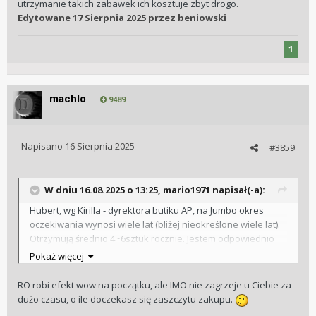
utrzymanie takich zabawek ich kosztuje zbyt drogo.
Edytowane
17 Sierpnia 2025
przez beniowski
1
machlo
9489
Napisano
16 Sierpnia 2025
#3859
W dniu 16.08.2025 o 13:25,
mario1971
napisał(-a):
Hubert, wg Kirilla - dyrektora butiku AP, na Jumbo okres
oczekiwania wynosi wiele lat (bliżej nieokreślone wiele lat).
Otrzymują średnio 4~6sztuk rocznie. Jestem odpowiednio
nastawiony.
😉
Pokaż więcej
RO robi efekt wow na początku, ale IMO nie zagrzeje u Ciebie za
dużo czasu, o ile doczekasz się zaszczytu zakupu.