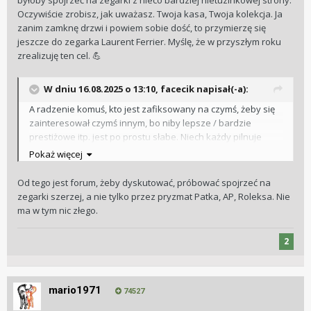
byłoby spojrzeć na zegarki z nieco bardziej nietuzinkowej strony.
Oczywiście zrobisz, jak uważasz. Twoja kasa, Twoja kolekcja. Ja
zanim zamknę drzwi i powiem sobie dość, to przymierzę się
jeszcze do zegarka Laurent Ferrier. Myślę, że w przyszłym roku
zrealizuję ten cel.
💪
W dniu 16.08.2025 o 13:10,
facecik
napisał(-a):
A radzenie komuś, kto jest zafiksowany na czymś, żeby się
zainteresował czymś innym, bo niby lepsze / bardzie
prestiżowe itp. jest po prostu słabe. Niech każdy pilnuje
własnego nosa i własnej kieszeni.
Pokaż więcej
Od tego jest forum, żeby dyskutować, próbować spojrzeć na
zegarki szerzej, a nie tylko przez pryzmat Patka, AP, Roleksa. Nie
ma w tym nic złego.
2
mario1971
74527