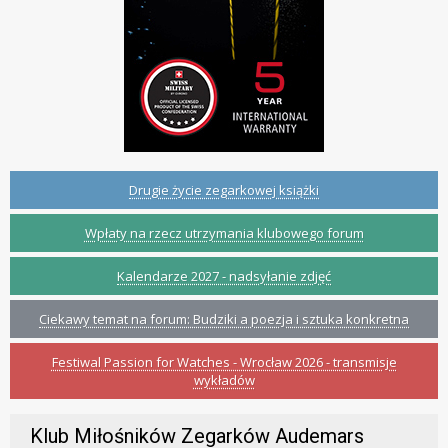
Drugie życie zegarkowej książki
Wpłaty na rzecz utrzymania klubowego forum
Kalendarze 2027 - nadsyłanie zdjęć
Ciekawy temat na forum: Budziki a poezja i sztuka konkretna
Festiwal Passion for Watches - Wrocław 2026 - transmisje
wykładów
Klub Miłośników Zegarków Audemars