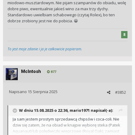
miodowo-musztardowym. Nie pijam szampanów do obiadu, wolę
dobre piwo, ewentualnie jakieś wino za max trzy dychy.
Standardowo uwielbiam schabowego (czytaj Rolex), bo ten
dobrze zrobiony jest nie do pobicia.
😀
8
To jest moje zdanie i ja je całkowicie popieram.
McIntosh
877
Napisano
15 Sierpnia 2025
#3852
W dniu 15.08.2025 o 22:36,
mario1971
napisał(-a):
Ja sam jestem prostym sprzedawcą chipsów i coca-coli. Nie
dziw się zatem, że na obiad w knajpie wybiorę steka (Patek
Aquanaut) lub polędwiczki wieprzowe (Royal Oak), zamiast