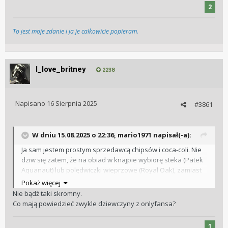
2
To jest moje zdanie i ja je całkowicie popieram.
I_love_britney
2238
Napisano
16 Sierpnia 2025
#3861
W dniu 15.08.2025 o 22:36,
mario1971
napisał(-a):
Ja sam jestem prostym sprzedawcą chipsów i coca-coli. Nie
dziw się zatem, że na obiad w knajpie wybiorę steka (Patek
Aquanaut) lub polędwiczki wieprzowe (Royal Oak), zamiast
perliczki w sosie miodowo-musztardowym. Nie pijam
Pokaż więcej
szampanów do obiadu, wolę dobre piwo, ewentualnie
Nie bądź taki skromny.
jakieś wino za max trzy dychy. Standardowo uwielbiam
Co mają powiedzieć zwykle dziewczyny z onlyfansa?
schabowego (czytaj Rolex), bo ten dobrze zrobiony jest nie
do pobicia.
😀
1