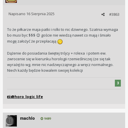
Napisano
16 Sierpnia 2025
#3863
To że piłkarze maja patki i rolki to nic dziwnego. Szatnia wymaga
bo musi byc $$$
goście nie wiedzą nawet co mają i śmiało
😉
mogę założyć że przepłacają
Dążenie do posiadania świętej trójcy + rolexa i potem ew.
zwrocenie się w kierunku horologii rzemieślniczej (ze się tak
wyrażę) to wg. mnie nic nadzwyczajnego a wręcz normalnego.
Niech każdy będzie kowalem swojej kolekcji
3
@horo_logic_life
📸
machlo
9489