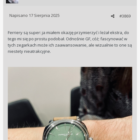
że w stwierdzenia typu: stać go na taki zegarek, to w dudzie
na koszty serwisu. Znam ludzi którzy mają Porsche czy
Ferrari i totalnie olewają koszty utrzymania, a znam też
Napisano
17 Sierpnia 2025
#3869
takich co mówią że utrzymanie takich zabawek ich kosztuje
zbyt drogo.
Ferriery są super: ja miałem okazję przymierzyć i leżał ekstra, do
tego mi się po prostu podobał. Odnośnie GF, cóż; fascynować w
tych zegarkach może ich zaawansowanie, ale wizualnie to one są
niestety nieatrakcyjne.