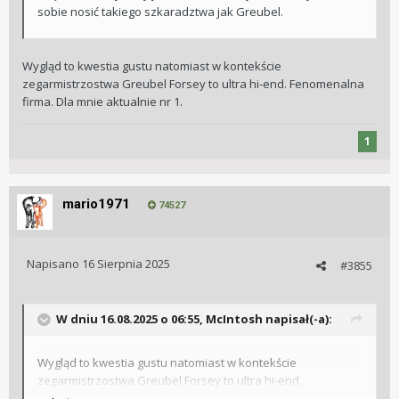
sobie nosić takiego szkaradztwa jak Greubel.
Wygląd to kwestia gustu natomiast w kontekście
zegarmistrzostwa Greubel Forsey to ultra hi-end. Fenomenalna
firma. Dla mnie aktualnie nr 1.
1
mario1971
74527
Napisano
16 Sierpnia 2025
#3855
W dniu 16.08.2025 o 06:55,
McIntosh
napisał(-a):
Wygląd to kwestia gustu natomiast w kontekście
zegarmistrzostwa Greubel Forsey to ultra hi-end.
Fenomenalna firma. Dla mnie aktualnie nr 1.