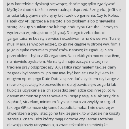
Ja w kontekście dyskusji się wtrącę, choć mogę tylko zgadywać.
Myślę że chodzi także o ewentualną odsprzedaż zegarka, jeśli się
znudzi lub pojawi się kolejny króliczek do gonienia. Czy to Rolex,
Patek czy AP, sprzedaje się toto albo zyskiem albo z niewielką
stratą. Zakup Voutilainena lub top-endu typu Greubel-Forsey to
wycieczka w jedną stronę (chyba). Do tego trzeba dodać
gargantuiczne koszty serwisu i oczekiwania na ów serwis. Tu się
musi Mariusz wypowiedzieć, co go nie ciągnie w stronę ww. firm. I
ja go niejako rozumiem (choć znów napiszę że zgaduję). Sam
przerobiłem chyba z 60 zegarków. Na niektórych mocno traciłem,
na niewielu zyskałem. Ale na tych najdroższych raczej nie
traciłem przy odsprzedaży. A już kilka razy miałem tak, że dany
zegarek był ostatnim i po nim miał być koniec. I nie był. A to że
mogłem np. mojego Date Date’a sprzedać z zyskiem czy Lange z
niewielką stratą tylko pozwoliło mi dalej bawić się w zegarki lub
kupić za uzyskane za ich sprzedaż pieniądze coś innego, co w
danym momencie potrzebowałem. Pasja pasją, ale jak przyjdzie
zapłacić, strzelam, minimum 3 tysiące euro za zwykły przegląd
takiego GF, to może się komuś zapalić lampka. I nie uwierzę w
stwierdzenia typu: stać go na taki zegarek, to w dudzie na koszty
serwisu. Znam ludzi którzy mają Porsche czy Ferrari i totalnie
olewają koszty utrzymania, a znam też takich co mówią że