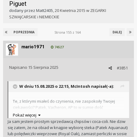
Piguet
dodany przez
Matt2405
,
20 Kwietnia 2015
w
ZEGARKI
SZWAJCARSKIE i NIEMIECKIE
Strona 155 z 164
POPRZEDNIA
DALEJ
mario1971
74527
Napisano
15 Sierpnia 2025
#3851
W dniu 15.08.2025 o 22:15,
McIntosh
napisał(-a):
Te, z którymi miałeś do czynienia, nie zaspokoiły Twojej
ciekawości? Patek, Vacheron, AP to w sumie dość
niewyszukane wybory.
Pokaż więcej
Ja sam jestem prostym sprzedawcą chipsów i coca-coli. Nie dziw
się zatem, że na obiad w knajpie wybiorę steka (Patek Aquanaut)
lub polędwiczki wieprzowe (Royal Oak), zamiast perliczki w sosie