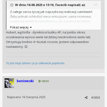
W dniu 16.08.2025 o 13:10,
facecik
napisał(-a):
Z całego serca życzę jak najszybszej realizacji zamówień.
Żeby jednak ochłodzić nieco entuzjazm, sama rozmowa,
nawet niezwykle konstruktywna, nie oznacza że będzie
szybko. Mój znajomy ma bardzo bliski kontakt z AP w
Pokaż więcej
Szwajcarii, właściciela butiku w Pradze też zna osobiście,
Hubert, wg Kirilla - dyrektora butiku AP, na Jumbo okres
kupił już od AP sporo zegarków, nie tylko dla siebie. A na
oczekiwania wynosi wiele lat (bliżej nieokreślone wiele lat).
jumbo czeka już chyba parę lat i każdego roku ma
Otrzymują średnio 4~6sztuk rocznie. Jestem odpowiednio
zapewnienie, że to już, w tym roku będzie do odbioru. O ile
nastawiony.
😉
Coda da się kupić szybko, jakieś tam offshory też, tak z
klasykami jest trochę gorzej. Niemniej jednak trzymam
kciuki!
To jest moje zdanie i ja je całkowicie popieram.
A radzenie komuś, kto jest zafiksowany na czymś, żeby się
zainteresował czymś innym, bo niby lepsze / bardzie
prestiżowe itp. jest po prostu słabe. Niech każdy pilnuje
własnego nosa i własnej kieszeni.
beniowski
10310
Napisano
16 Sierpnia 2025
#3858