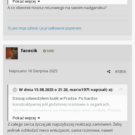
Pokaż więcej
A co obecnie nosisz niszowego na swoim nadgarstku?
To jest moje zdanie i ja je całkowicie popieram.
facecik
5035
Napisano
16 Sierpnia 2025
#3856
W dniu 15.08.2025 o 21:20,
mario1971
napisał(-a):
Dzisiaj odwiedziłem butik w Pradze. Po bardzo
konstruktywnej pół godzinnej rozmowie o zegarkach,
złożyłem zamówienia na interesujące mnie modele. Poniżej
foto z przymiarek.
Pokaż więcej
Z całego serca życzę jak najszybszej realizacji zamówień. Żeby
jednak ochłodzić nieco entuzjazm, sama rozmowa, nawet