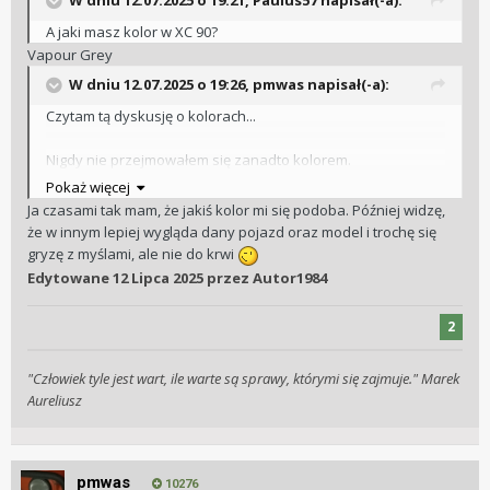
W dniu 12.07.2025 o 19:21,
Paulus57
napisał(-a):
A jaki masz kolor w XC 90?
Vapour Grey
W dniu 12.07.2025 o 19:26,
pmwas
napisał(-a):
Czytam tą dyskusję o kolorach...
Nigdy nie przejmowałem się zanadto kolorem.
Punto, Stilo i Imprezę dostałem, więc "darowanemu
Pokaż więcej
koniowi...", Swifta chciałem w białej perle, ale czerwony był
Ja czasami tak mam, że jakiś kolor mi się podoba. Później widzę,
6000zl tańszy, a Alfę brałem jaka była i... zupełnie
że w innym lepiej wygląda dany pojazd oraz model i trochę się
przypadkiem trafiłem w dziesiątkę.
gryzę z myślami, ale nie do krwi
Jedynym kolorem, który świadomie wybrałem z "palety" był
Edytowane
12 Lipca 2025
przez Autor1984
ten:
2
"Człowiek tyle jest wart, ile warte są sprawy, którymi się zajmuje." Marek
Aureliusz
pmwas
10276