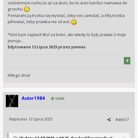
codziennym ruchu to aż za dużo, bo to auto bardzo namawia do
grzechu
Pomarańczą trzeba się wysilać, żeby nie zamulać, a Alfą trzeba
pilnować, żeby prawka nie stracić
*dziś bym zapłacił 6kzl za kolor, ale wtedy to były prawie 2 moje
pensje...
Edytowane
12 Lipca 2025
przez pmwas
4
Miłego dnia!
Autor1984
15469
Napisano
12 Lipca 2025
#49417