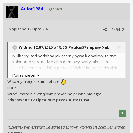
Autor1984
15469
Napisano
12 Lipca 2025
#49412
W dniu 12.07.2025 o 18:56,
Paulus57
napisał(-a):
Mulberry Red podobno jak czarny bywa kłopotliwy, to tzw.
kolor brudzący. Będzie albo darmowy szary, albo Forest
Lake lub ten trzeci, który podałeś. Wybór koloru tradycyjnie
pozostawiam żonie. Tak tu nas zwykle bywa, ja wybieram
Pokaż więcej
tylko markę i model.
W każdym będzie mu dobrze
EDIT:
Wróć - może nie wziąłbym prawie na pewno białego!
Edytowane
12 Lipca 2025
przez Autor1984
1
"Człowiek tyle jest wart, ile warte są sprawy, którymi się zajmuje." Marek