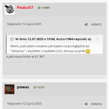
Paulus57
159889
Napisano
12 Lipca 2025
#49415
W dniu 12.07.2025 o 19:06,
Autor1984
napisał(-a):
Wiem, patrzyłem ostatnio jak byłem na przeglądzie po
"dotarciu" i się biłem z myślami (cóż, żem ja uczynił)
A jaki masz kolor w XC 90?
pmwas
10276
Napisano
12 Lipca 2025
#49416