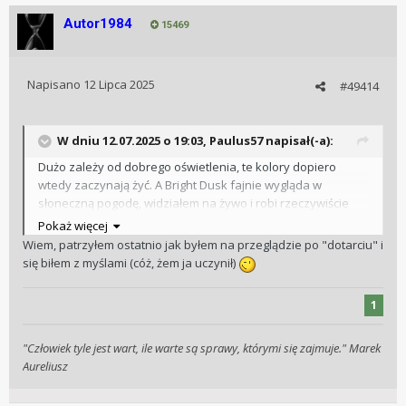
Autor1984
15469
Napisano
12 Lipca 2025
#49414
W dniu 12.07.2025 o 19:03,
Paulus57
napisał(-a):
Dużo zależy od dobrego oświetlenia, te kolory dopiero
wtedy zaczynają żyć. A Bright Dusk fajnie wygląda w
słoneczną pogodę, widziałem na żywo i robi rzeczywiście
bardzo dobre wrażenie.
Pokaż więcej
Wiem, patrzyłem ostatnio jak byłem na przeglądzie po "dotarciu" i
się biłem z myślami (cóż, żem ja uczynił)
1
"Człowiek tyle jest wart, ile warte są sprawy, którymi się zajmuje." Marek
Aureliusz