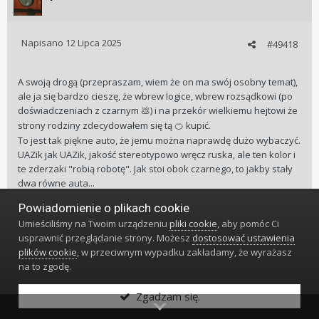
Napisano
12 Lipca 2025
#49418
A swoją drogą (przepraszam, wiem że on ma swój osobny temat),
ale ja się bardzo cieszę, że wbrew logice, wbrew rozsądkowi (po
doświadczeniach z czarnym
) i na przekór wielkiemu hejtowi że
💩
strony rodziny zdecydowałem się tą
kupić.
🍊
To jest tak piękne auto, że jemu można naprawdę dużo wybaczyć.
UAZik jak UAZik, jakość stereotypowo wręcz ruska, ale ten kolor i
te zderzaki "robią robotę". Jak stoi obok czarnego, to jakby stały
dwa równe auta...
Powiadomienie o plikach cookie
Miała być piękna i bestia, a finalnie są dwie - jakże różne - piękne
Umieściliśmy na Twoim urządzeniu
pliki cookie
, aby pomóc Ci
bestie
usprawnić przeglądanie strony. Możesz
dostosować ustawienia
Edytowane
12 Lipca 2025
przez pmwas
plików cookie
, w przeciwnym wypadku zakładamy, że wyrażasz
na to zgodę.
3
Zgadzam się.
Miłego dnia!