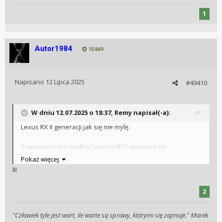
1
Autor1984
15469
Napisano
12 Lipca 2025
#49410
W dniu 12.07.2025 o 18:37,
Remy
napisał(-a):
Lexus RX II generacji jak się nie mylę.
Czasem można spotkać Lexusy RX I generacji na
taksówkach…
Pokaż więcej
Może to świadczyć o niesamowitej jakości…
III
Tak zaawansowanej wiekowo konkurencji nie widuje się na
ulicy.
2
A co dopiero na taksówce…
"Człowiek tyle jest wart, ile warte są sprawy, którymi się zajmuje." Marek