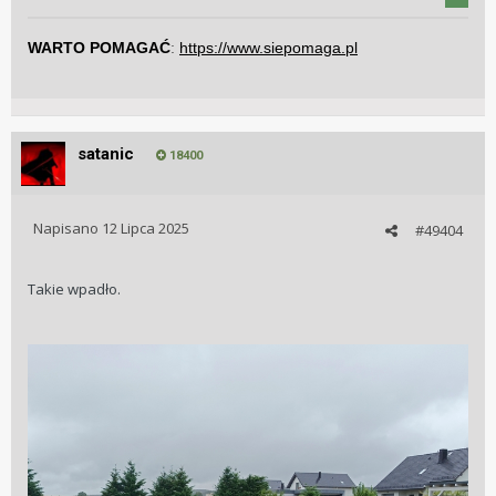
WARTO POMAGAĆ
:
https://www.siepomaga.pl
satanic
18400
Napisano
12 Lipca 2025
#49404
Takie wpadło.