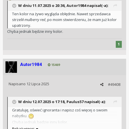
W dniu 11.07.2025 o 20:36,
Autor1984
napisał(-a):
Ten kolor na żywo wygląda obłędnie. Nawet sprzedawca
strzelił
mulberry red
, po moim stwierdzeniu, że mam już kolor
upatrzony.
Chyba jednak będzie inny kolor.
1
Autor1984
15469
Napisano
12 Lipca 2025
#49408
W dniu 12.07.2025 o 17:18,
Paulus57
napisał(-a):
Gratuluję, oświeć ignoranta i napisz coś więcej o swoim
nabytku.
Chyba jednak będzie inny kolor.
Pokaż więcej