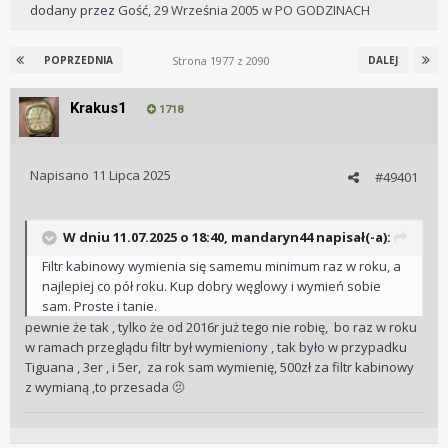
dodany przez
Gość
,
29 Września 2005
w
PO GODZINACH
Strona 1977 z 2090
POPRZEDNIA
DALEJ
Krakus1
1718
Napisano
11 Lipca 2025
#49401
W dniu 11.07.2025 o 18:40,
mandaryn44
napisał(-a):
Filtr kabinowy wymienia się samemu minimum raz w roku, a
najlepiej co pół roku. Kup dobry węglowy i wymień sobie
sam. Proste i tanie.
pewnie że tak , tylko że od 2016r już tego nie robię, bo raz w roku
w ramach przeglądu filtr był wymieniony , tak było w przypadku
Tiguana , 3er , i 5er, za rok sam wymienię, 500zł za filtr kabinowy
z wymianą ,to przesada 🫤