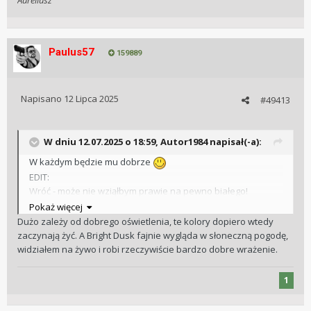
Aureliusz
Paulus57
159889
Napisano
12 Lipca 2025
#49413
W dniu 12.07.2025 o 18:59,
Autor1984
napisał(-a):
W każdym będzie mu dobrze
EDIT:
Wróć - może nie wziąłbym prawie na pewno białego!
Pokaż więcej
Dużo zależy od dobrego oświetlenia, te kolory dopiero wtedy
zaczynają żyć. A Bright Dusk fajnie wygląda w słoneczną pogodę,
widziałem na żywo i robi rzeczywiście bardzo dobre wrażenie.
1