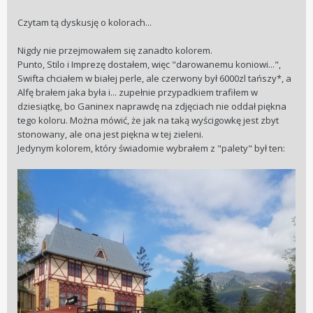
Czytam tą dyskusję o kolorach...
Nigdy nie przejmowałem się zanadto kolorem.
Punto, Stilo i Imprezę dostałem, więc "darowanemu koniowi...",
Swifta chciałem w białej perle, ale czerwony był 6000zl tańszy*, a
Alfę brałem jaka była i... zupełnie przypadkiem trafiłem w
dziesiątkę, bo Ganinex naprawdę na zdjęciach nie oddał piękna
tego koloru. Można mówić, że jak na taką wyścigowkę jest zbyt
stonowany, ale ona jest piękna w tej zieleni.
Jedynym kolorem, który świadomie wybrałem z "palety" był ten: