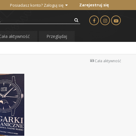
Zarejestruj się
Posiadasz konto? Zaloguj się
Cała aktywność
Przeglądaj
Cała aktywność