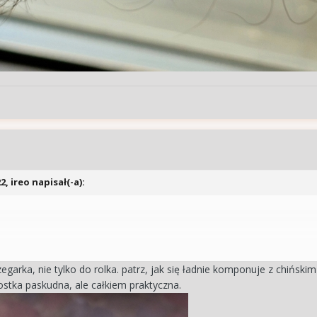
22,
ireo
napisał(-a):
 to w tym wątku gwiazda drugiego planu. Mam wrażenie, że szczególn
ęcia zegarków z nogami w tle to też fajna kategoria.
garka, nie tylko do rolka. patrz, jak się ładnie komponuje z chińskim
 kostka paskudna, ale całkiem praktyczna.