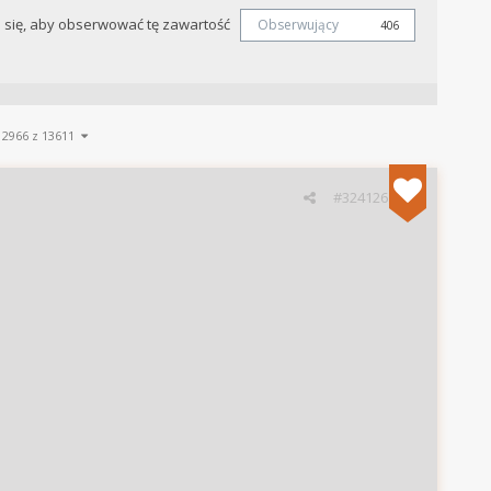
j się, aby obserwować tę zawartość
Obserwujący
406
12966 z 13611
#324126