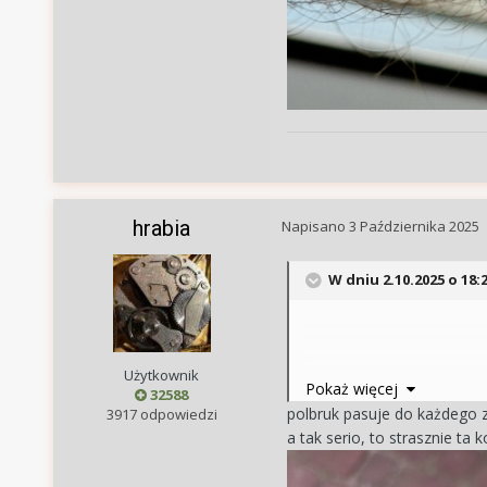
hrabia
Napisano
3 Października 2025
W dniu 2.10.2025 o 18:
Użytkownik
Natomiast kostka brukowa
Pokaż więcej
32588
tylko. I jeszcze nogi. Zdj
polbruk pasuje do każdego ze
3917 odpowiedzi
a tak serio, to strasznie ta