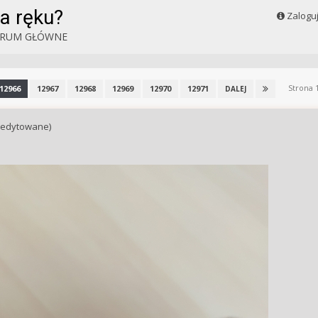
a ręku?
Zalogu
RUM GŁÓWNE
Strona 
12966
12967
12968
12969
12970
12971
DALEJ
(edytowane)