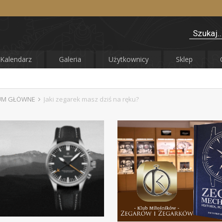
Kalendarz
Galeria
Użytkownicy
Sklep
UM GŁÓWNE
Jaki zegarek masz dziś na ręku?