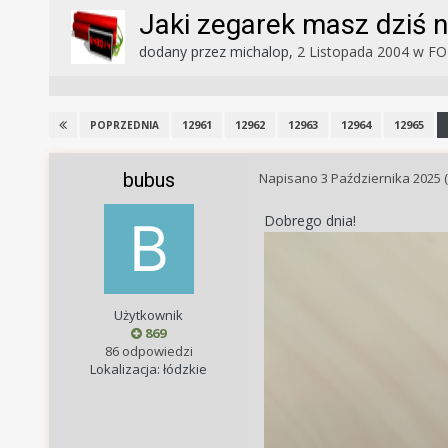
Jaki zegarek masz dziś n
dodany przez
michalop
,
2 Listopada 2004
w
FO
12961
12962
12963
12964
12965
POPRZEDNIA
bubus
Napisano
3 Października 2025
Dobrego dnia!
Użytkownik
869
86 odpowiedzi
Lokalizacja: łódzkie