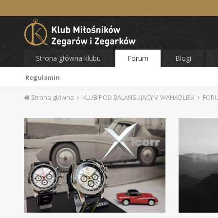
Strona główna klubu
Forum
Blogi
Regulamin
Strona główna
KLUB POD BALANSUJĄCYM WAHADŁEM
FOR