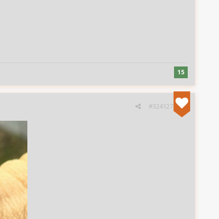
15
#324127