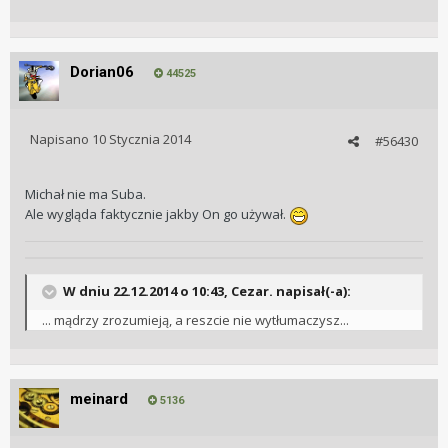
Dorian06
44525
Napisano
10 Stycznia 2014
#56430
Michał nie ma Suba.
Ale wygląda faktycznie jakby On go używał.
W dniu 22.12.2014 o 10:43, Cezar. napisał(-a):
... mądrzy zrozumieją, a reszcie nie wytłumaczysz...
meinard
5136