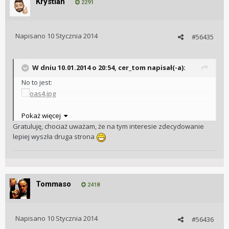
Krystian
2291
Napisano
10 Stycznia 2014
#56435
W dniu 10.01.2014 o 20:54, cer_tom napisał(-a):
No to jest:
Pozdrawiam
Pokaż więcej
Tomek
Gratuluję, chociaż uważam, że na tym interesie zdecydowanie
lepiej wyszła druga strona
Tommaso
2418
Napisano
10 Stycznia 2014
#56436