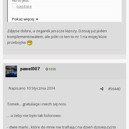
No to jest:
Pozdrawiam
Pokaż więcej
Tomek
Zdjęcie dobre, a zegarek jeszcze lepszy. Dzisiaj już jeden
komplementowałem, ale póki co ten to nr 1 na mojej liście
przebojów
pawel007
5325
Napisano
10 Stycznia 2014
#56440
Tomek... gratulacje i niech się nosi.
... a żeby nie było tak kolorowo:
- dwie marki , które do mnie nie trafiają ( na dzień dzisiejszy) to