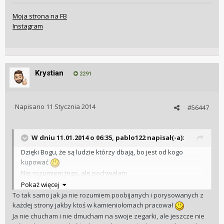
Moja strona na FB
Instagram
Krystian
2291
Napisano
11 Stycznia 2014
#56447
W dniu 11.01.2014 o 06:35, pablo122 napisał(-a):
Dzięki Bogu, że są ludzie którzy dbają, bo jest od kogo
kupować
Nie rozumiem tego, ale pochwalam
Pokaż więcej
To tak samo jak ja nie rozumiem poobijanych i porysowanych z
każdej strony jakby ktoś w kamieniołomach pracował
Ja nie chucham i nie dmucham na swoje zegarki, ale jeszcze nie