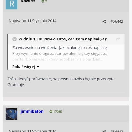
Rawicz
2
Napisano
11 Stycznia 2014
#56442
W dniu 10.01.2014 o 18:59, cer_tom napisał(-a):
Za wcześnie na wrażenia. Jak ochłonę, to coś napiszę.
Przy wymianie długo zastanawiałem się czy sięgać za
portfel, bo nie wiem który podobał mi się bardziej...
Zwyciężyła chęć zmian.
Pokaż więcej
Jak na razie to świetna bransoleta, wygodniejsza niż w
Omedze i rewelacyjny glidelock.
Zrób kiedyś porównanie, na pewno każdy chętnie przeczyta.
Gratuluję !
Pozdrawiam
Tomek
jimmibaton
17035
Napisano
11 Stycznia 2014
#56443