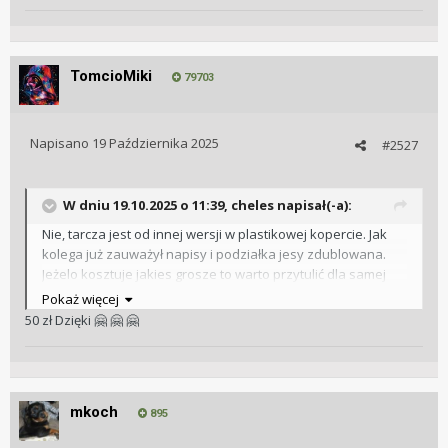
TomcioMiki
79703
Napisano
19 Października 2025
#2527
W dniu 19.10.2025 o 11:39,
cheles
napisał(-a):
Nie, tarcza jest od innej wersji w plastikowej kopercie. Jak
kolega już zauważył napisy i podziałka jesy zdublowana.
Jeżelo kosztuje jakies grosze to warto przytulić dla samej
plexy
Pokaż więcej
50 zł Dzięki
🤗
🤗
🤗
mkoch
895