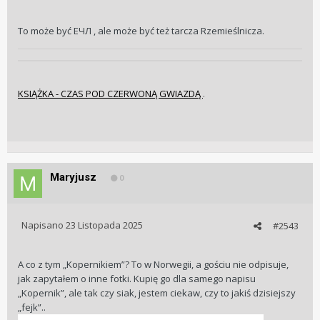
To może być ЕЧЛ , ale może być też tarcza Rzemieślnicza.
KSIĄŻKA - CZAS POD CZERWONĄ GWIAZDĄ
.
Maryjusz
0
Napisano
23 Listopada 2025
#2543
A co z tym „Kopernikiem”? To w Norwegii, a gościu nie odpisuje,
jak zapytałem o inne fotki. Kupię go dla samego napisu
„Kopernik”, ale tak czy siak, jestem ciekaw, czy to jakiś dzisiejszy
„fejk”..