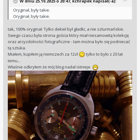
W dniu 25.10.2025 o 20:47,
kchrapek
napisał(-a):
Oryginał, były takie.
Oryginał, były takie.
tak, 100% oryginał. Tylko dekiel był gładki, a nie szturmańskie.
Swego czasu była strona gościa który miał niesamowitą kolekcję
oraz arcyzdolności fotograficzne - tam można było się podniecać
tą sztuka.
Miałem, kupiłem ją niemczech za 12zł
tylko to było z 20 lat
temu...
Właśnie odkryłem że mój blog nadal istnieje