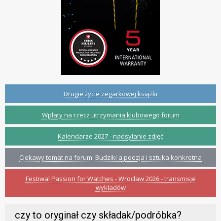
Drugie życie zegarkowej książki
Wpłaty na rzecz utrzymania klubowego forum
Kalendarze 2027 - nadsyłanie zdjęć
Ciekawy temat na forum: Budziki a poezja i sztuka konkretna
Festiwal Passion for Watches - Wrocław 2026 - transmisje
wykładów
czy to oryginał czy składak/podróbka?