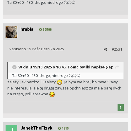
Ta 80 +50 =130 drogo, niedrogo
🤔
🤔
🤔
hrabia
32588
Napisano
19 Października 2025
#2531
W dniu 19.10.2025 o 16:45,
TomcioMiki
napisał(-a):
Ta 80 +50 =130 drogo, niedrogo
🤔
🤔
🤔
zależy, jak bardzo Ci zależy
. ja bym nie brał, bo mnie Sławy
nie interesują. ale tę drugą zawsze opchniesz za małe parę dych
na części, jeśli sprawna
1
JanekTheFizyk
1215