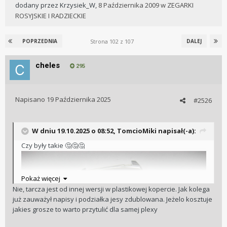
dodany przez
Krzysiek_W
,
8 Października 2009
w
ZEGARKI
ROSYJSKIE I RADZIECKIE
Strona 102 z 107
POPRZEDNIA
DALEJ
cheles
295
Napisano
19 Października 2025
#2526
W dniu 19.10.2025 o 08:52,
TomcioMiki
napisał(-a):
Czy były takie
🤔
🤔
🤔
Pokaż więcej
Nie, tarcza jest od innej wersji w plastikowej kopercie. Jak kolega
już zauważył napisy i podziałka jesy zdublowana. Jeżelo kosztuje
jakies grosze to warto przytulić dla samej plexy