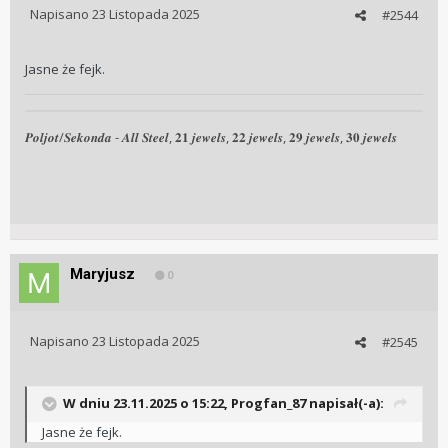
Napisano
23 Listopada 2025
#2544
Jasne że fejk.
𝑷𝒐𝒍𝒋𝒐𝒕/𝑺𝒆𝒌𝒐𝒏𝒅𝒂 - 𝑨𝒍𝒍 𝑺𝒕𝒆𝒆𝒍, 𝟐𝟏 𝒋𝒆𝒘𝒆𝒍𝒔, 𝟐𝟐 𝒋𝒆𝒘𝒆𝒍𝒔, 𝟐𝟗 𝒋𝒆𝒘𝒆𝒍𝒔, 𝟑𝟎 𝒋𝒆𝒘𝒆𝒍𝒔
Maryjusz
0
Napisano
23 Listopada 2025
#2545
W dniu 23.11.2025 o 15:22,
Progfan_87
napisał(-a):
Jasne że fejk.