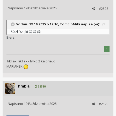
Napisano
19 Października 2025
#2528
W dniu 19.10.2025 o 12:16,
TomcioMiki
napisał(-a):
50 zł Dzięki
🤗
🤗
🤗
Bierz
1
TikTak TikTak - tylko 2 kalorie ;-)
MARIANEK
hrabia
32588
Napisano
19 Października 2025
#2529