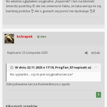
No właśnie oglądałem oryginalne „Koperniki” i ten na kilometr
śmierdzi podróbą
ale nie zmienia to faktu, że taka wersja mi się
🤨
bardziej podoba
Ale o gustach się ponoć nie dyskutuje
👌
👌
✌️
kchrapek
4959
Napisano
23 Listopada 2025
#2546
W dniu 22.11.2025 o 17:19,
Progfan_87
napisał(-a):
No i pytanko... czy to jest oryginalna tarcza?
Zdecydowanie tarcza Rzemieślnicza z epoki.
1
Kilka moich zegarków