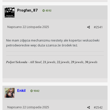
Progfan_87
4592
Napisano
22 Listopada 2025
#2541
Nie mam zdjęcia mechanizmu niestety ale koperta i wskazówki
petrodworeckie więc duża szansa że środek też.
𝑷𝒐𝒍𝒋𝒐𝒕/𝑺𝒆𝒌𝒐𝒏𝒅𝒂 - 𝑨𝒍𝒍 𝑺𝒕𝒆𝒆𝒍, 𝟐𝟏 𝒋𝒆𝒘𝒆𝒍𝒔, 𝟐𝟐 𝒋𝒆𝒘𝒆𝒍𝒔, 𝟐𝟗 𝒋𝒆𝒘𝒆𝒍𝒔, 𝟑𝟎 𝒋𝒆𝒘𝒆𝒍𝒔
Enkil
9042
Napisano
22 Listopada 2025
#2542