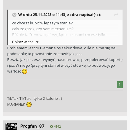
W dniu 25.11.2025 o 11:43,
zadra
napisał(-a):
co chcesz kupić w lepszym stanie?
cały zegarek, czy sam mechanizm?
Różnie ta "renowacja" wygląda - czasami chcesz tylko
uruchomić a czasami ful-wypas.
Pokaż więcej
W drugim przypadku cena renowacji przekroczy cenę
Problemem jest tu ułamana oś sekundowa, o ile nie ma się na
nowego zegarka. NOWEGO. gdyby udało się taki kupić.
podmiankę to pozostanie zostawić jak jest.
Reszta jak piszesz - wymyć, nasmarować, przepolerować kopertę
Tak czy siak, nawet jak kupisz inny " w cenie renowacji" to
i już. W niego (przy tym stanie) włożyć stówkę, to podwoić jego
na 85% i tak będzie wymagał co najmniej wizyty u
wartość
zegarmistrza i położysz kolejne pieniążki, żeby pracował
przyzwoicie.
1
Mechanizm wystarczy wyczyścić, wymyć i nasmarować - to
TikTak TikTak - tylko 2 kalorie ;-)
nie jest czarna magia i całą wiedzę o tym znajdziesz na
MARIANEK
forum.
Możesz to zrobić sam dla siebie..
Progfan_87
4592