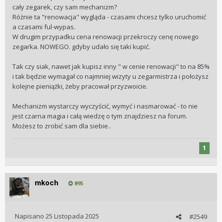
cały zegarek, czy sam mechanizm?
Różnie ta "renowacja" wygląda - czasami chcesz tylko uruchomić
a czasami ful-wypas.
W drugim przypadku cena renowacji przekroczy cenę nowego
zegarka. NOWEGO. gdyby udało się taki kupić.
Tak czy siak, nawet jak kupisz inny " w cenie renowacji" to na 85%
i tak będzie wymagał co najmniej wizyty u zegarmistrza i położysz
kolejne pieniążki, żeby pracował przyzwoicie.
Mechanizm wystarczy wyczyścić, wymyć i nasmarować - to nie
jest czarna magia i całą wiedzę o tym znajdziesz na forum.
Możesz to zrobić sam dla siebie..
1
mkoch
895
Napisano
25 Listopada 2025
#2549