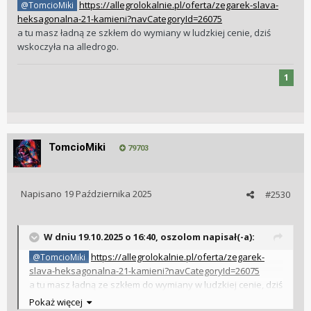
https://allegrolokalnie.pl/oferta/zegarek-slava-
@TomcioMiki
heksagonalna-21-kamieni?navCategoryId=26075
a tu masz ładną ze szkłem do wymiany w ludzkiej cenie, dziś
wskoczyła na alledrogo.
1
TomcioMiki
79703
Napisano
19 Października 2025
#2530
W dniu 19.10.2025 o 16:40,
oszolom
napisał(-a):
https://allegrolokalnie.pl/oferta/zegarek-
@TomcioMiki
slava-heksagonalna-21-kamieni?navCategoryId=26075
a tu masz ładną ze szkłem do wymiany w ludzkiej cenie, dziś
wskoczyła na alledrogo.
Pokaż więcej