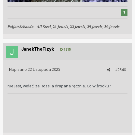
1
𝑷𝒐𝒍𝒋𝒐𝒕/𝑺𝒆𝒌𝒐𝒏𝒅𝒂 - 𝑨𝒍𝒍 𝑺𝒕𝒆𝒆𝒍, 𝟐𝟏 𝒋𝒆𝒘𝒆𝒍𝒔, 𝟐𝟐 𝒋𝒆𝒘𝒆𝒍𝒔, 𝟐𝟗 𝒋𝒆𝒘𝒆𝒍𝒔, 𝟑𝟎 𝒋𝒆𝒘𝒆𝒍𝒔
JanekTheFizyk
1215
Napisano
22 Listopada 2025
#2540
Nie jest, widać, ze Rossija drapana ręcznie. Co w środku?