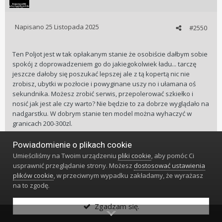
Napisano
25 Listopada 2025
#2550
Ten Poljot jest w tak opłakanym stanie że osobiście dałbym sobie
spokój z doprowadzeniem go do jakiegokolwiek ładu... tarczę
jeszcze dałoby się poszukać lepszej ale z tą kopertą nic nie
zrobisz, ubytki w pozłocie i powyginane uszy no i ułamana oś
sekundnika. Możesz zrobić serwis, przepolerować szkiełko i
nosić jak jest ale czy warto? Nie będzie to za dobrze wyglądało na
nadgarstku. W dobrym stanie ten model można wyhaczyć w
granicach 200-300zl.
Powiadomienie o plikach cookie
4
Umieściliśmy na Twoim urządzeniu
pliki cookie
, aby pomóc Ci
usprawnić przeglądanie strony. Możesz
dostosować ustawienia
𝑷𝒐𝒍𝒋𝒐𝒕/𝑺𝒆𝒌𝒐𝒏𝒅𝒂 - 𝑨𝒍𝒍 𝑺𝒕𝒆𝒆𝒍, 𝟐𝟏 𝒋𝒆𝒘𝒆𝒍𝒔, 𝟐𝟐 𝒋𝒆𝒘𝒆𝒍𝒔, 𝟐𝟗 𝒋𝒆𝒘𝒆𝒍𝒔, 𝟑𝟎 𝒋𝒆𝒘𝒆𝒍𝒔
plików cookie
, w przeciwnym wypadku zakładamy, że wyrażasz
na to zgodę.
Strona 102 z 107
POPRZEDNIA
DALEJ
Zgadzam się.