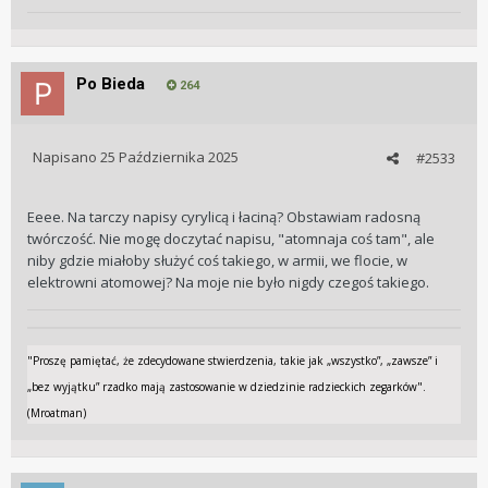
Po Bieda
264
Napisano
25 Października 2025
#2533
Eeee. Na tarczy napisy cyrylicą i łaciną? Obstawiam radosną
twórczość. Nie mogę doczytać napisu, "atomnaja coś tam", ale
niby gdzie miałoby służyć coś takiego, w armii, we flocie, w
elektrowni atomowej? Na moje nie było nigdy czegoś takiego.
"Proszę pamiętać, że zdecydowane stwierdzenia, takie jak „wszystko”, „zawsze” i
„bez wyjątku” rzadko mają zastosowanie w dziedzinie radzieckich zegarków".
(Mroatman)