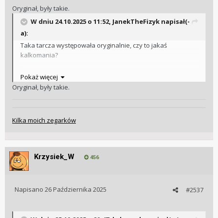
Oryginał, były takie.
W dniu 24.10.2025 o 11:52,
JanekTheFizyk
napisał(-
a):
Taka tarcza występowała oryginalnie, czy to jakaś
kalkomania?
Pokaż więcej
W dniu 25.10.2025 o 07:35,
Po Bieda
napisał(-
Oryginał, były takie.
a):
Eeee. Na tarczy napisy cyrylicą i łaciną? Obstawiam
radosną twórczość. Nie mogę doczytać napisu,
Kilka moich zegarków
"atomnaja coś tam", ale niby gdzie miałoby służyć coś
takiego, w armii, we flocie, w elektrowni atomowej? Na
Pokaż więcej
moje nie było nigdy czegoś takiego.
Krzysiek_W
456
Napisano
26 Października 2025
#2537