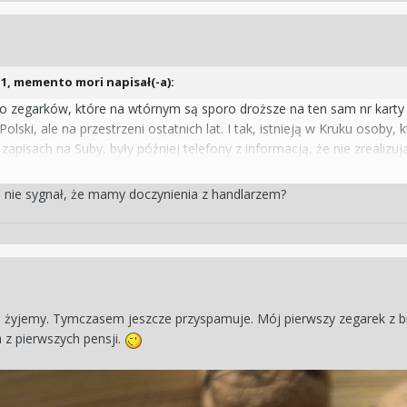
11,
memento mori
napisał(-a):
o zegarków, które na wtórnym są sporo droższe na ten sam nr karty s
 Polski, ale na przestrzeni ostatnich lat. I tak, istnieją w Kruku osob
zapisach na Suby, były później telefony z informacją, że nie zrealizu
 nie masz, nie zapiszesz się na najbardziej hitowy model. Ogólnie ma t
trzeć jest lepszy klient niż Józek, który chce kupić Hulka i zarobić w 1
o nie sygnał, że mamy doczynienia z handlarzem?
a granicy prawa. Z drugiej strony bodajże w UK rząd próbuje wyelimi
l PlayStation5. Wolny rynek wolnym rynkiem, ale widocznie konsola, ka
 żyjemy. Tymczasem jeszcze przyspamuje. Mój pierwszy zegarek z bia
a z pierwszych pensji.