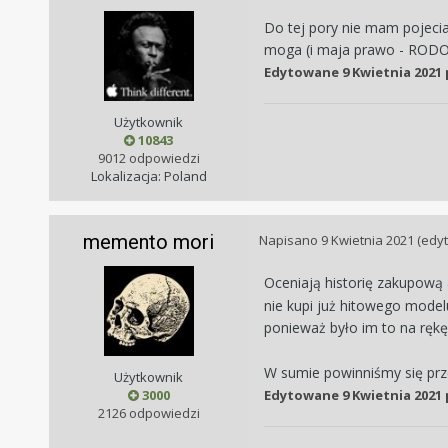
Do tej pory nie mam pojecia 
moga (i maja prawo - RODO
Edytowane
9 Kwietnia 2021
Użytkownik
10843
9012 odpowiedzi
Lokalizacja: Poland
memento mori
Napisano
9 Kwietnia 2021
(edy
Oceniają historię zakupową 
nie kupi już hitowego modelu
ponieważ było im to na rękę)
W sumie powinniśmy się prze
Użytkownik
3000
Edytowane
9 Kwietnia 2021
2126 odpowiedzi