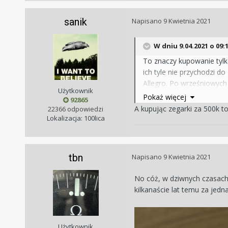
sanik
Napisano
9 Kwietnia 2021
W dniu 9.04.2021 o 09:
To znaczy kupowanie tylk
ich tyle nie przychodzi do
Allegro. Po wrześniowych 
Użytkownik
stałego klienta. Jeśli jej
Pokaż więcej
92865
kilka lat, to jakby nie pa
A kupując zegarki za 500k t
22366 odpowiedzi
Lokalizacja: 100lica
Z jednej strony jest to n
spekulacji na rynku konso
pszenica, czy dolar.
tbn
Napisano
9 Kwietnia 2021
No cóż, w dziwnych czasach
kilkanaście lat temu za jedn
Użytkownik