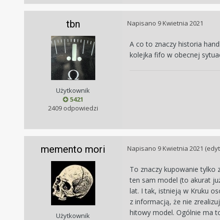
tbn
Napisano
9 Kwietnia 2021
A co to znaczy historia hand
kolejka fifo w obecnej sytua
Użytkownik
5421
2409 odpowiedzi
memento mori
Napisano
9 Kwietnia 2021
(edy
To znaczy kupowanie tylko z
ten sam model (to akurat już
lat. I tak, istnieją w Kruku
z informacją, że nie zrealizu
hitowy model. Ogólnie ma to s
Użytkownik