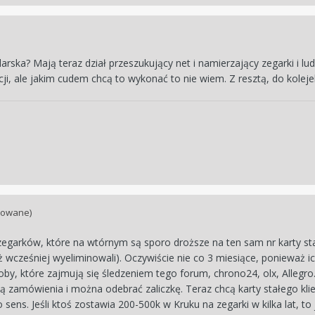
larska? Mają teraz dział przeszukujący net i namierzający zegarki i l
cji, ale jakim cudem chcą to wykonać to nie wiem. Z resztą, do koleje
towane)
egarków, które na wtórnym są sporo droższe na ten sam nr karty sta
 wcześniej wyeliminowali). Oczywiście nie co 3 miesiące, ponieważ ich 
 osoby, które zajmują się śledzeniem tego forum, chrono24, olx, Alleg
ją zamówienia i można odebrać zaliczkę. Teraz chcą karty stałego klient
ens. Jeśli ktoś zostawia 200-500k w Kruku na zegarki w kilka lat, to ja