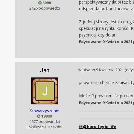
perspektywiczny (kupi też biż
3000
2126 odpowiedzi
odsprzedając handlarzowi z
Z jednej strony jest to na 
spekulacji na rynku konsol P
pszenica, czy dolar.
Edytowane
9 Kwietnia 2021
Jan
Napisano
9 Kwietnia 2021
(edy
ja bym się chętnie zapisał
Może R powinien iść po cało
Edytowane
9 Kwietnia 2021
Stowarzyszenie
19988
4677 odpowiedzi
@horo_logic_life
Lokalizacja: Kraków
📸