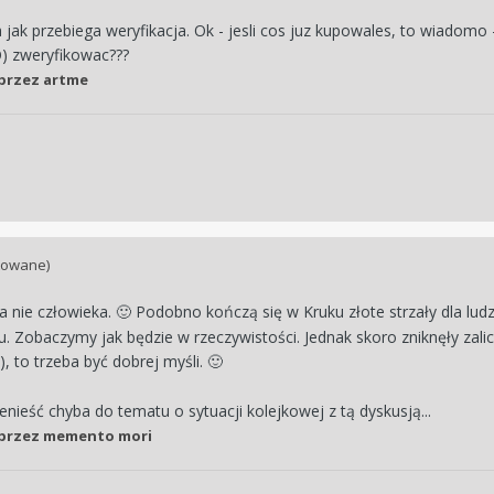
jak przebiega weryfikacja. Ok - jesli cos juz kupowales, to wiadomo - 
) zweryfikowac???
przez artme
towane)
a nie człowieka.
Podobno kończą się w Kruku złote strzały dla ludzi z 
🙂
. Zobaczymy jak będzie w rzeczywistości. Jednak skoro zniknęły zaliczk
, to trzeba być dobrej myśli.
🙂
nieść chyba do tematu o sytuacji kolejkowej z tą dyskusją...
przez memento mori