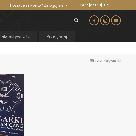
Zarejestruj się
Posiadasz konto? Zaloguj się
Cała aktywność
Przeglądaj
Cała aktywność