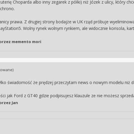
uterię Choparda albo inny zegarek z półki) niż Józek z ulicy, który ch
 chrono.
granicy prawa. Z drugiej strony bodajże w UK rząd próbuje wyelimino
layStation5. Wolny rynek wolnym rynkiem, ale widocznie konsola, kart
przez memento mori
towane)
, tylko świadomość że prędzej przeczytam news o nowym modelu niż d
ści jak Ford z GT40 gdzie podpisujesz klauzule ze nie możesz sprzeda
przez Jan