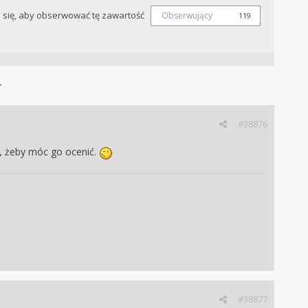
j się, aby obserwować tę zawartość
Obserwujący
119
#38876
ie, żeby móc go ocenić.
#38877