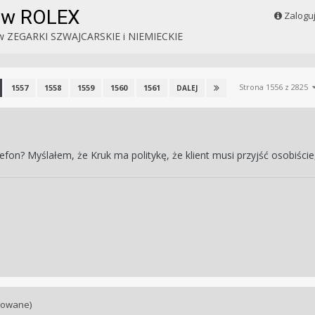
ków ROLEX
Zalogu
w
ZEGARKI SZWAJCARSKIE i NIEMIECKIE
Strona 1556 z 2825
1557
1558
1559
1560
1561
DALEJ
lefon? Myślałem, że Kruk ma politykę, że klient musi przyjść osobiśc
towane)