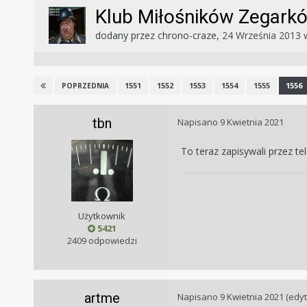
Klub Miłośników Zegar
dodany przez
chrono-craze
,
24 Września 2013
1551
1552
1553
1554
1555
1556
POPRZEDNIA
tbn
Napisano
9 Kwietnia 2021
To teraz zapisywali przez te
Użytkownik
5421
2409 odpowiedzi
artme
Napisano
9 Kwietnia 2021
(edy