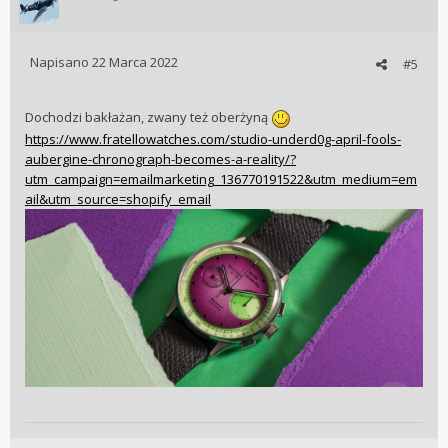
Napisano
22 Marca 2022
#5
Dochodzi bakłażan, zwany też oberżyną
https://www.fratellowatches.com/studio-underd0g-april-fools-
aubergine-chronograph-becomes-a-reality/?
utm_campaign=emailmarketing_136770191522&utm_medium=em
ail&utm_source=shopify_email