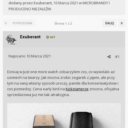
dodany przez
Exuberant
,
10 Marca 2021
w
MICROBRANDY I
PRODUCENCI NIEZALEŻNI
Strona 1 z 2
POPRZEDNIA
DALEJ
Exuberant
647
Napisano
10 Marca 2021
#1
Dzisiaj w Just one more watch zobaczylem cos, co wywolalo az
usmiech na twarzy. Jak mozna zrobic zegarek z jajem, ale przy
tym na swoj wlasny sposob uroczy, pande dla konserwatystow i
cos pomiedzy. Cena early bird na
Kickstarterze
znosna, oficjalna
sprzedazowa juz nie tak atrakcyjna.