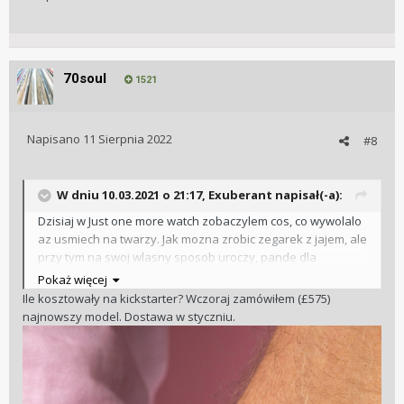
70soul
1521
Napisano
11 Sierpnia 2022
#8
W dniu 10.03.2021 o 21:17,
Exuberant
napisał(-a):
Dzisiaj w Just one more watch zobaczylem cos, co wywolalo
az usmiech na twarzy. Jak mozna zrobic zegarek z jajem, ale
przy tym na swoj wlasny sposob uroczy, pande dla
konserwatystow i cos pomiedzy. Cena early bird
Pokaż więcej
na
Kickstarterze
znosna, oficjalna sprzedazowa juz nie tak
Ile kosztowały na kickstarter? Wczoraj zamówiłem (£575)
atrakcyjna.
najnowszy model. Dostawa w styczniu.