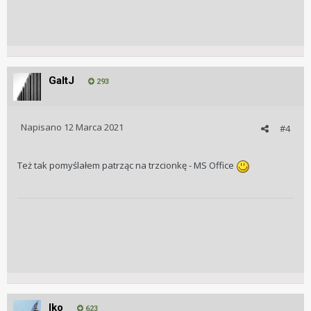
GaltJ
293
Napisano
12 Marca 2021
#4
Też tak pomyślałem patrząc na trzcionkę - MS Office
Iko
623