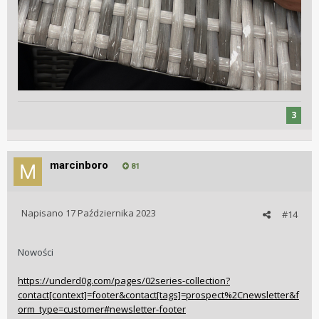
3
marcinboro
81
Napisano
17 Października 2023
#14
Nowości
https://underd0g.com/pages/02series-collection?
contact[context]=footer&contact[tags]=prospect%2Cnewsletter&f
orm_type=customer#newsletter-footer