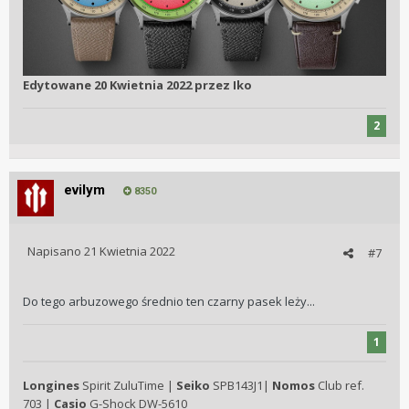
Edytowane
20 Kwietnia 2022
przez Iko
2
evilym
8350
Napisano
21 Kwietnia 2022
#7
Do tego arbuzowego średnio ten czarny pasek leży...
1
Longines
Spirit ZuluTime |
Seiko
SPB143J1|
Nomos
Club ref.
703 |
Casio
G-Shock DW-5610