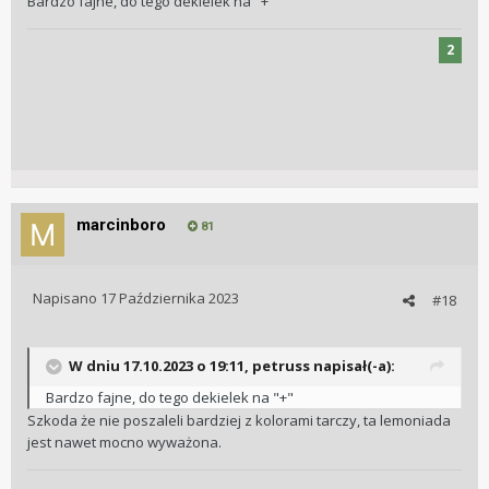
Bardzo fajne, do tego dekielek na "+"
2
marcinboro
81
Napisano
17 Października 2023
#18
W dniu 17.10.2023 o 19:11,
petruss
napisał(-a):
Bardzo fajne, do tego dekielek na "+"
Szkoda że nie poszaleli bardziej z kolorami tarczy, ta lemoniada
jest nawet mocno wyważona.