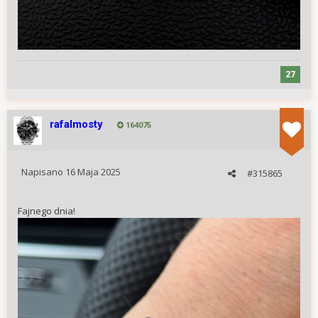
27
rafalmosty
164075
Napisano
16 Maja 2025
#315865
Fajnego dnia!