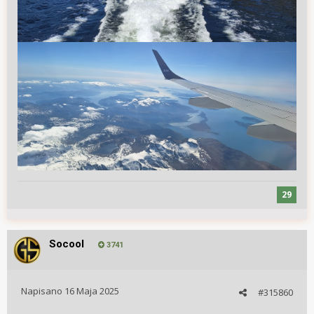
29
Socool
3741
Napisano
16 Maja 2025
#315860