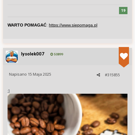
19
WARTO POMAGAĆ
:
https://www.siepomaga.pl
lysolek007
50899
Napisano
15 Maja 2025
#315855
;]