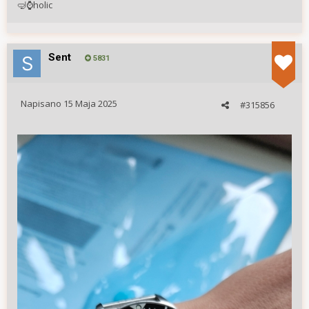
holic
🤿
⌚
Sent
5831
Napisano
15 Maja 2025
#315856