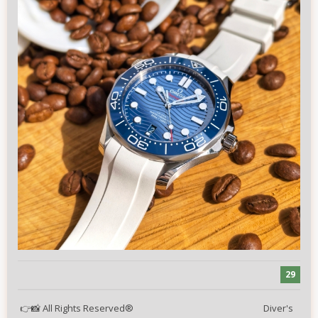
29
All Rights Reserved® Diver's
👉
📸