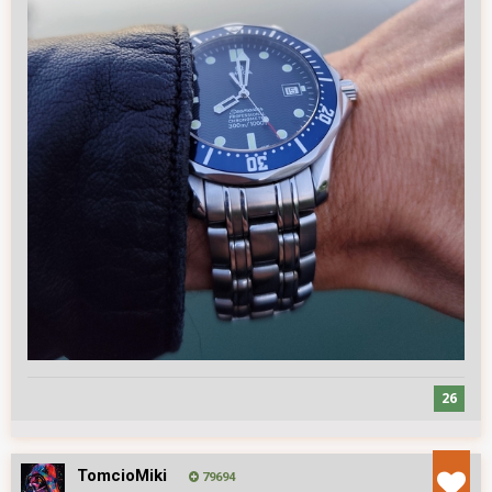
26
TomcioMiki
79694