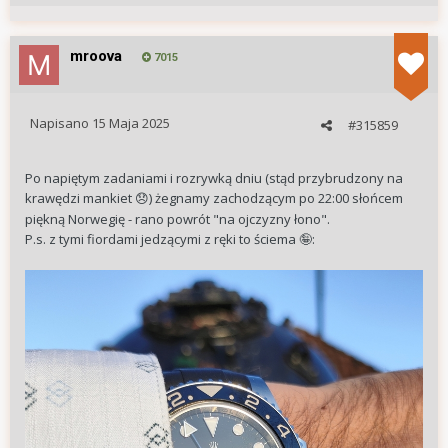
mroova
7015
Napisano
15 Maja 2025
#315859
Po napiętym zadaniami i rozrywką dniu (stąd przybrudzony na
krawędzi mankiet
) żegnamy zachodzącym po 22:00 słońcem
😞
piękną Norwegię - rano powrót "na ojczyzny łono".
P.s. z tymi fiordami jedzącymi z ręki to ściema
:
🤪