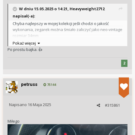
W dniu 15.05.2025 o 14:21,
Heavyweight2712
napisał(-a):
Chyba najlepszy w mojej kolekcji jeśli chodzi o jakość
wykonania, zegarek można śmiało zaliczyć jako neo-vintage
rozmiar 34mm
Pokaż więcej
Po prostu bajka.
👍
2
petruss
75144
Napisano
16 Maja 2025
#315861
Miłego