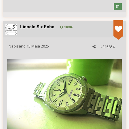
31
Lincoln Six Echo
91004
Napisano
15 Maja 2025
#315854