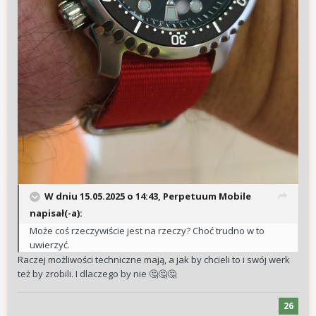
W dniu 15.05.2025 o 14:43,
Perpetuum Mobile
napisał(-a):
Może coś rzeczywiście jest na rzeczy? Choć trudno w to
uwierzyć.
Raczej możliwości techniczne mają, a jak by chcieli to i swój werk
też by zrobili. I dlaczego by nie
🤔
🤔
🤔
26