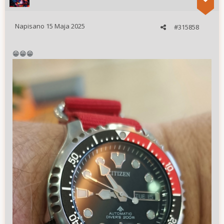
Napisano
15 Maja 2025
#315858
😁
😁
😁