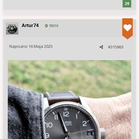
29
Artur74
70210
Napisano
16 Maja 2025
#315863