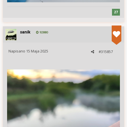
27
sanik
92880
Napisano
15 Maja 2025
#315857