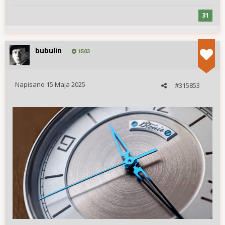
31
bubulin
1503
Napisano
15 Maja 2025
#315853