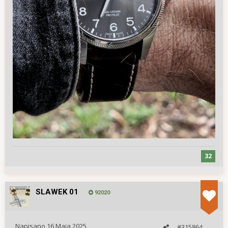
32
SLAWEK 01
92020
Napisano
16 Maja 2025
#315864