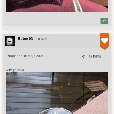
27
RobertG
4579
Napisano
16 Maja 2025
#315862
Miłego dnia