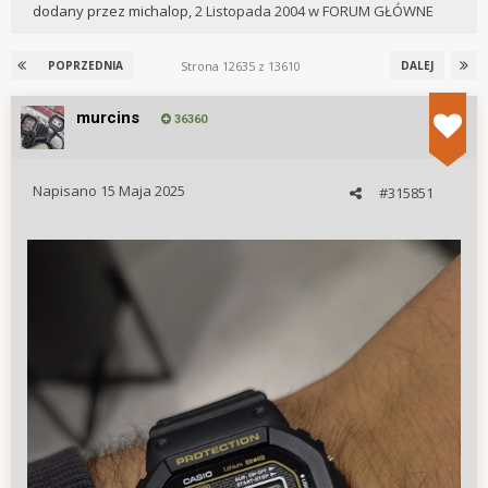
dodany przez
michalop
,
2 Listopada 2004
w
FORUM GŁÓWNE
Strona 12635 z 13610
POPRZEDNIA
DALEJ
murcins
36360
Napisano
15 Maja 2025
#315851