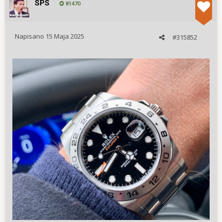
SPS
81470
Napisano
15 Maja 2025
#315852