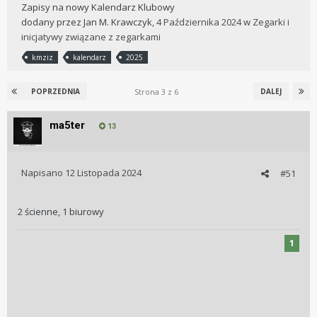
Zapisy na nowy Kalendarz Klubowy
dodany przez
Jan M. Krawczyk
,
4 Października 2024
w
Zegarki i
inicjatywy związane z zegarkami
kmziz
kalendarz
2025
Strona 3 z 6
POPRZEDNIA
DALEJ
ma5ter
13
Napisano
12 Listopada 2024
#51
2 ścienne, 1 biurowy
1