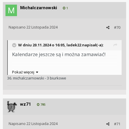
Michalczarnowski
1
Napisano
22 Listopada 2024
#70
W dniu 20.11.2024 o 16:05,
ladek22
napisał(-a):
Kalendarze jeszcze są i można zamawiać!
Kalendarzy
biurkowych jest jeszcze dużo, bo
Pokaż więcej
około
50
sztuk. Ściennych już tylko
9
sztuk.
36. michalczarnowski - 3 biurkowe
1. ladek22 - 4 ścienne i 4 biurkowe - Z
2. AK&AK - biurkowy - 1szt. - Z i W
wz71
785
3. Piotr Orzechowski - 3 ścienne i 2 biurkowe
- Z i W
Napisano
4. Synoptyk - 1 ścienny - Z i W
22 Listopada 2024
#71