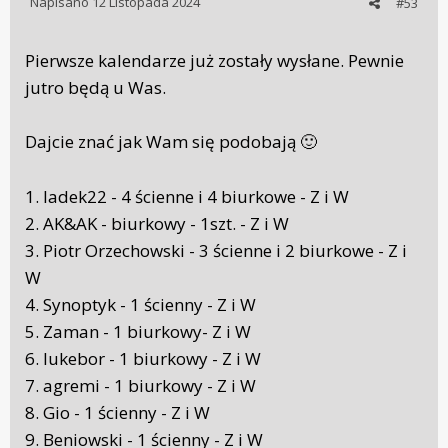
Napisano
12 Listopada 2024
#53
Pierwsze kalendarze już zostały wysłane. Pewnie
jutro będą u Was.
Dajcie znać jak Wam się podobają
🙂
1. ladek22 - 4 ścienne i 4 biurkowe - Z i W
2. AK&AK - biurkowy - 1szt. - Z i W
3. Piotr Orzechowski - 3 ścienne i 2 biurkowe - Z i
W
4. Synoptyk - 1 ścienny - Z i W
5. Zaman - 1 biurkowy- Z i W
6. lukebor - 1 biurkowy - Z i W
7. agremi - 1 biurkowy - Z i W
8. Gio - 1 ścienny - Z i W
9. Beniowski - 1 ścienny - Z i W