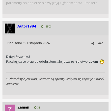
parametry na papierze nie wygrają z głosem serca - Passero
Autor1984
15503
Napisano
15 Listopada 2024
#61
Dzięki Przemku!
Paczkę już co prawda odebrałem, ale jeszcze nie otworzyłem.
"Człowiek tyle jest wart, ile warte są sprawy, którymi się zajmuje." Marek
Aureliusz
Zaman
38