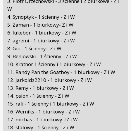
3. Piotr Orzechowski - 3 ścienne i 2 biurkowe - Z i
W
4. Synoptyk - 1 ścienny - Z i W
5. Zaman - 1 biurkowy- Z i W
6. lukebor - 1 biurkowy - Z i W
7. agremi - 1 biurkowy - Z i W
8. Gio - 1 ścienny - Z i W
9. Beniowski - 1 ścienny - Z i W
10. Krathor 1 ścienny i 1 biurkowy - Z i W
11. Randy Pan the Goatboy - 1 biurkowy - Z i W
12. jarkoldz2210 - 1 biurkowy - Z i W
13. Remy - 1 biurkowy - Z i W
14. psion - 1 ścienny - Z i W
15. rafi - 1 ścienny i 1 biurkowy - Z i W
16. Werniks - 1 biurkowy - Z i W
17. michas - 1 biurkowy -!Z i W
18. stalowy - 1 ścienny - Z i W