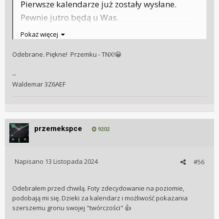
Pierwsze kalendarze już zostały wysłane.
Pewnie jutro będą u Was.
Dajcie znać jak Wam się podobają
🙂
Pokaż więcej
Odebrane. Piękne! Przemku - TNX!
😀
--
Waldemar 3Z6AEF
przemekspce
9202
Napisano
13 Listopada 2024
#56
Odebrałem przed chwilą. Foty zdecydowanie na poziomie,
podobają mi się. Dzieki za kalendarz i możliwość pokazania
szerszemu gronu swojej "twórczości"
👍