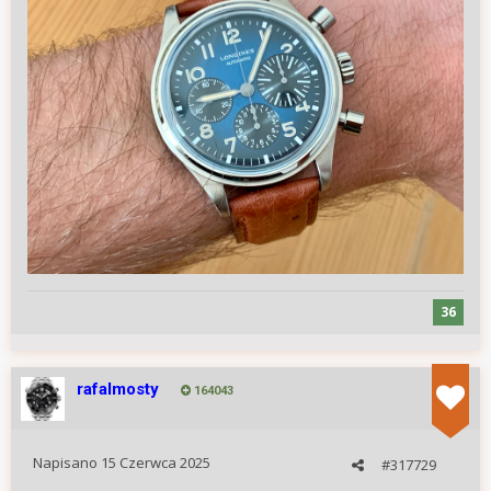
36
rafalmosty
164043
Napisano
15 Czerwca 2025
#317729