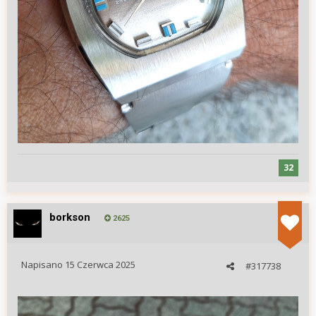
32
borkson
2625
Napisano
15 Czerwca 2025
#317738