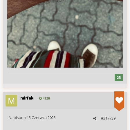
25
mirfak
4128
Napisano
15 Czerwca 2025
#317739