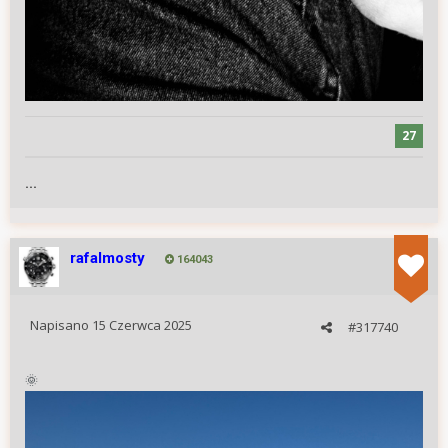
27
...
rafalmosty
164043
Napisano
15 Czerwca 2025
#317740
🌞