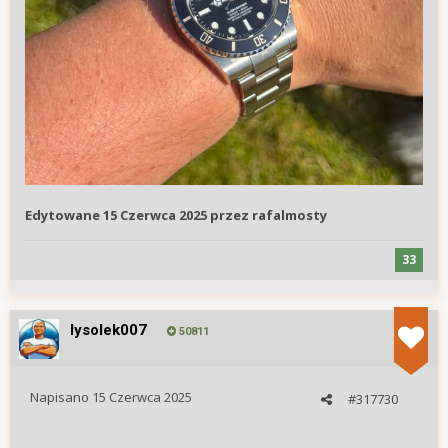
Edytowane
15 Czerwca 2025
przez rafalmosty
33
lysolek007
50811
Napisano
15 Czerwca 2025
#317730