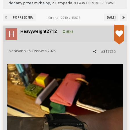
dodany przez
michalop
,
2 Listopada 2004
w
FORUM GŁÓWNE
Strona 12710 z 13607
POPRZEDNIA
DALEJ
Heavyweight2712
8546
Napisano
15 Czerwca 2025
#317726