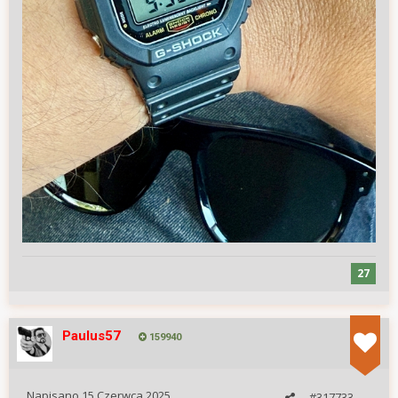
27
Paulus57
159940
Napisano
15 Czerwca 2025
#317733