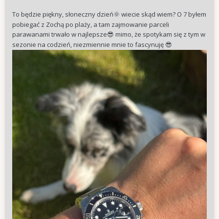
To będzie piękny, słoneczny dzień
wiecie skąd wiem? O 7 byłem
🌞
pobiegać z Zochą po plaży, a tam zajmowanie parceli
parawanami trwało w najlepsze
mimo, że spotykam się z tym w
😎
sezonie na codzień, niezmiennie mnie to fascynuję
😎