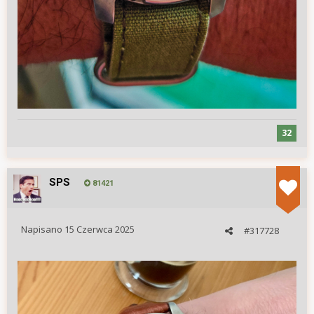
32
SPS
81421
Napisano
15 Czerwca 2025
#317728