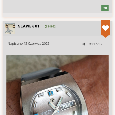
28
SLAWEK 01
91962
Napisano
15 Czerwca 2025
#317737