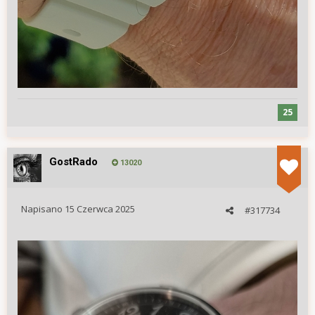
25
GostRado
13020
Napisano
15 Czerwca 2025
#317734