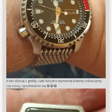
A ten dzisiaj z giełdy, całe 6zł jutro wymienię baterię zobaczymy
czy ruszy, spodobał mi się
😁
😁
😁