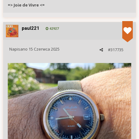
=> Joie de Vivre <=
paul221
42927
Napisano
15 Czerwca 2025
#317735