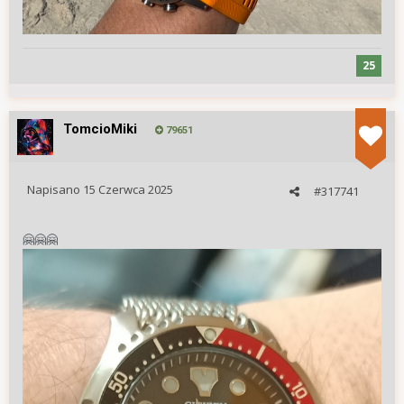
25
TomcioMiki
79651
Napisano
15 Czerwca 2025
#317741
🤗
🤗
🤗