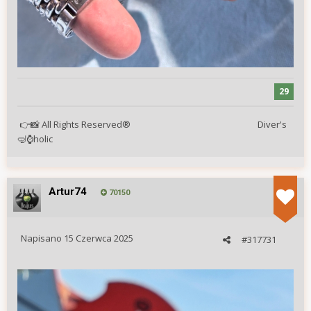
29
All Rights Reserved® Diver's
👉
📸
holic
🤿
⌚
Artur74
70150
Napisano
15 Czerwca 2025
#317731