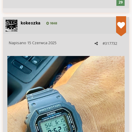
29
kokeszka
9848
Napisano
15 Czerwca 2025
#317732