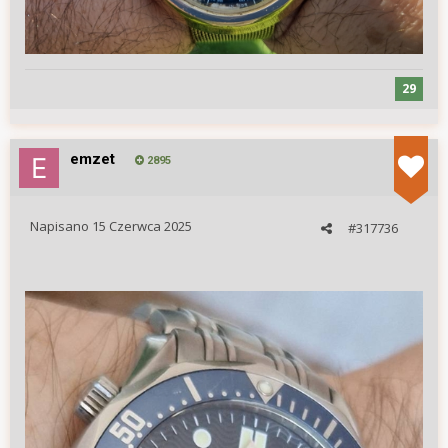
29
emzet
2895
Napisano
15 Czerwca 2025
#317736