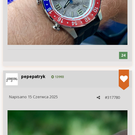
24
pepepatryk
13993
Napisano
15 Czerwca 2025
#317780