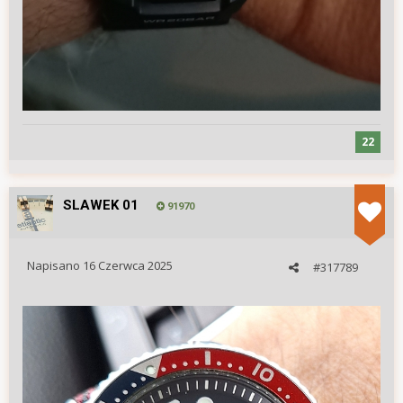
22
SLAWEK 01
91970
Napisano
16 Czerwca 2025
#317789