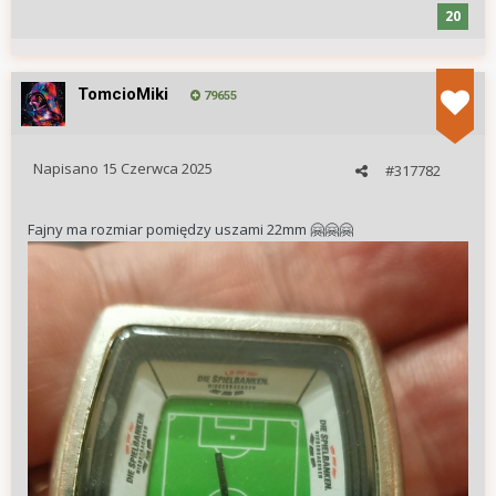
20
TomcioMiki
79655
Napisano
15 Czerwca 2025
#317782
Fajny ma rozmiar pomiędzy uszami 22mm
🤗
🤗
🤗