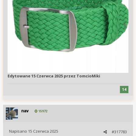
Edytowane
15 Czerwca 2025
przez TomcioMiki
14
nav
15972
Napisano
15 Czerwca 2025
#317783