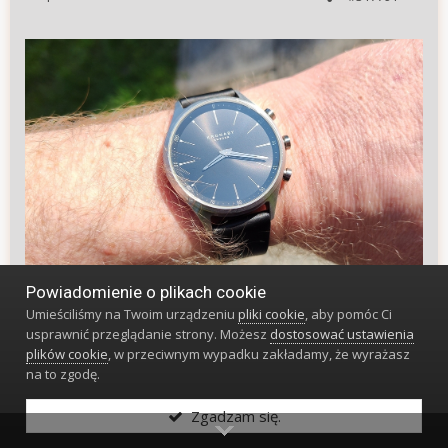
Powiadomienie o plikach cookie
Umieściliśmy na Twoim urządzeniu
pliki cookie
, aby pomóc Ci
17
usprawnić przeglądanie strony. Możesz
dostosować ustawienia
plików cookie
, w przeciwnym wypadku zakładamy, że wyrażasz
na to zgodę.
mario1971
74478
Zgadzam się.