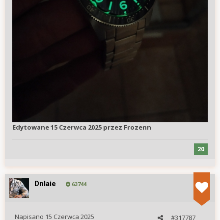
Edytowane
15 Czerwca 2025
przez Frozenn
20
Dnlaie
63744
Napisano
15 Czerwca 2025
#317787