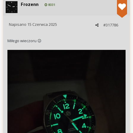
Frozenn
8331
Napisano
15 Czerwca 2025
#317786
Miłego wieczoru
😉