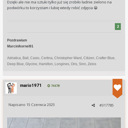
Dzięki ale nie ma sztuki tylko już się zrobiło ładnie zielono na
podwórku to korzystam i lubię wtedy robić zdjęcia
😀
2
Pozdrawiam
Marcin/kornel91
Adriatica, Ball, Casio, Certina, Christopher Ward, Citizen, Crafter Blue,
Deep Blue, Glycine, Hamilton, Longines, Oris, Sinn, Zelos
mario1971
74478
Napisano
15 Czerwca 2025
#317785