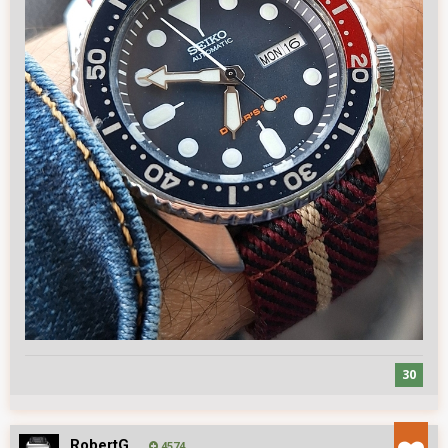
30
RobertG
4574