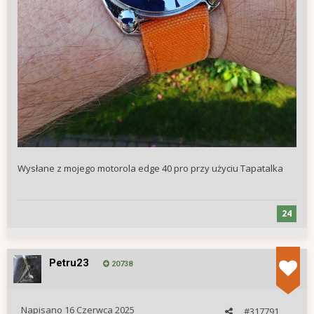
Wysłane z mojego motorola edge 40 pro przy użyciu Tapatalka
24
Petru23
20738
Napisano
16 Czerwca 2025
#317791