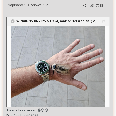
Napisano
16 Czerwca 2025
#317788
W dniu 15.06.2025 o 19:24,
mario1971
napisał(-a):
Ale wielki karaczan
😧
😧
😧
Dzień dobry
🤗
🤗
🤗