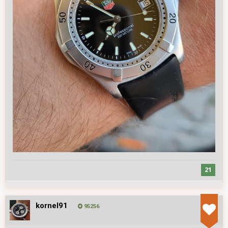
21
kornel91
95256