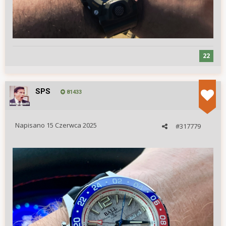
22
SPS
81433
Napisano
15 Czerwca 2025
#317779