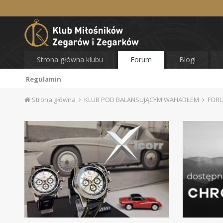
Strona główna klubu
Forum
Blogi
Regulamin
Strona główna
KLUB POD BALANSUJĄCYM WAHADŁEM
FOR