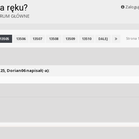
a ręku?
Zalogu
RUM GŁÓWNE
Strona 
13505
13506
13507
13508
13509
13510
DALEJ
:25,
Dorian06
napisał(-a):