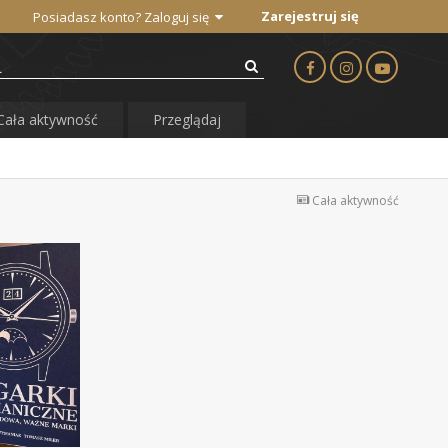
Zarejestruj się
Posiadasz konto? Zaloguj się
Cała aktywność
Przeglądaj
Cała aktywność