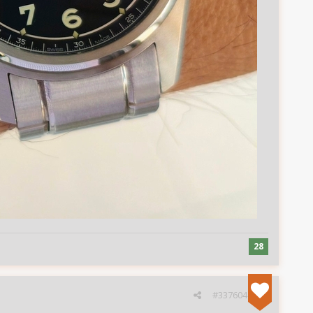
28
#337604