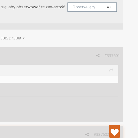
j się, aby obserwować tę zawartość
Obserwujący
406
13505 z 13608
#337601
#337602