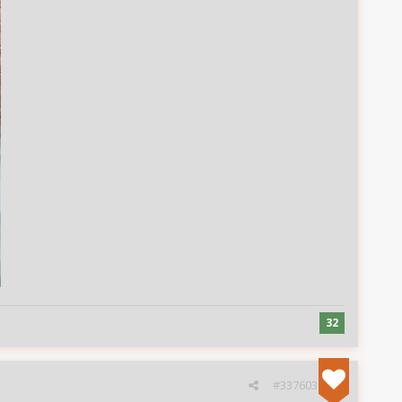
32
#337603