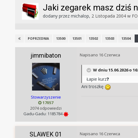
Jaki zegarek masz dziś n
dodany przez
michalop
,
2 Listopada 2004
w
FO
13500
13501
13502
13503
13504
POPRZEDNIA
jimmibaton
Napisano
16 Czerwca
W dniu 15.06.2026 o 16
Łapie kurz
❓
Ani troszkę
Stowarzyszenie
17057
2074 odpowiedzi
Gadu-Gadu:
1185784
SLAWEK 01
Napisano
16 Czerwca