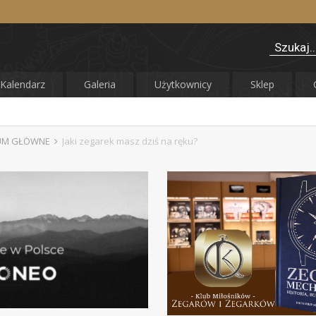
Kalendarz
Galeria
Użytkownicy
Sklep
UM GŁÓWNE
Jaki zegarek masz dziś na ręku?