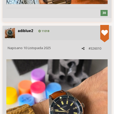
30
adiblue2
11018
Napisano
10 Listopada 2025
#326010