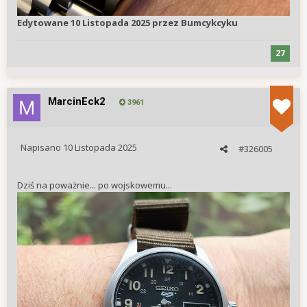
Edytowane
10 Listopada 2025
przez Bumcykcyku
27
MarcinEck2
3961
Napisano
10 Listopada 2025
#326005
Dziś na poważnie... po wojskowemu...