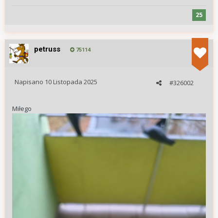
25
petruss
75114
Napisano
10 Listopada 2025
#326002
Miłego