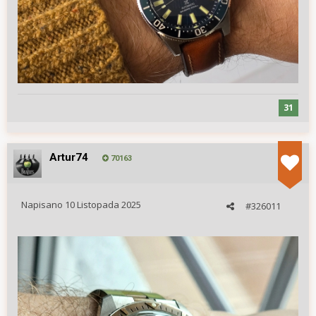
31
Artur74
70163
Napisano
10 Listopada 2025
#326011