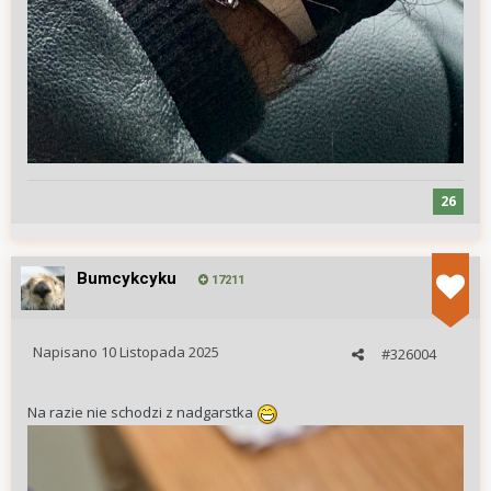
26
Bumcykcyku
17211
Napisano
10 Listopada 2025
#326004
Na razie nie schodzi z nadgarstka