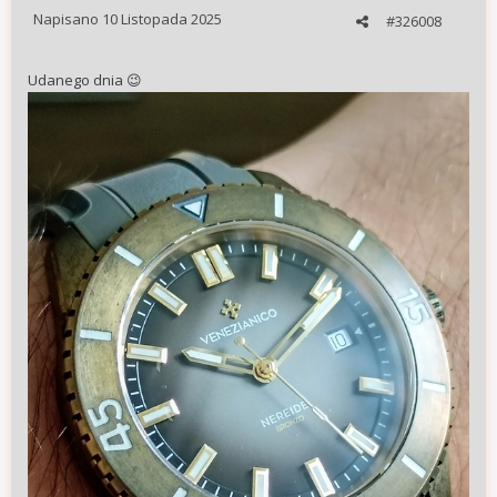
Napisano
10 Listopada 2025
#326008
Udanego dnia
😉