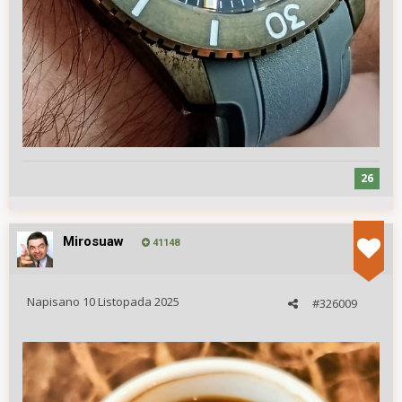
26
Mirosuaw
41148
Napisano
10 Listopada 2025
#326009