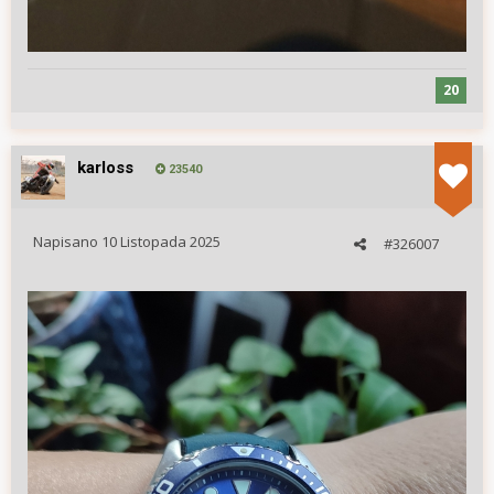
20
karloss
23540
Napisano
10 Listopada 2025
#326007