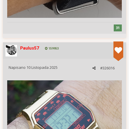
31
Paulus57
159953
Napisano
10 Listopada 2025
#326016