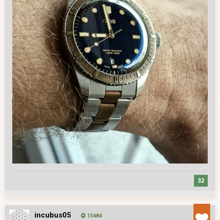
32
incubus05
13484