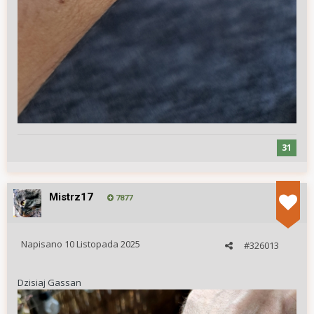
31
Mistrz17
7877
Napisano
10 Listopada 2025
#326013
Dzisiaj Gassan