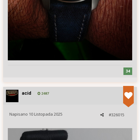
34
acid
2487
Napisano
10 Listopada 2025
#326015