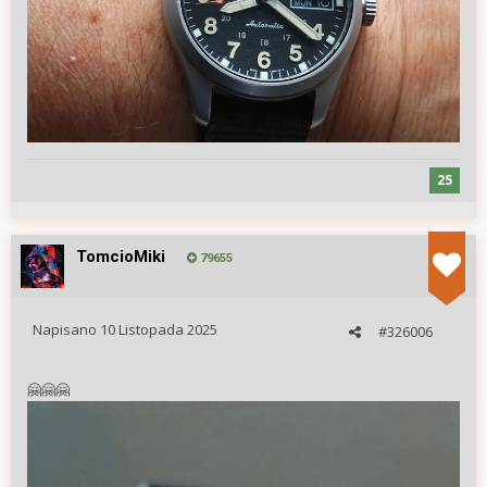
25
TomcioMiki
79655
Napisano
10 Listopada 2025
#326006
🤗
🤗
🤗