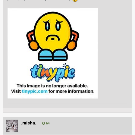
.misha.
64