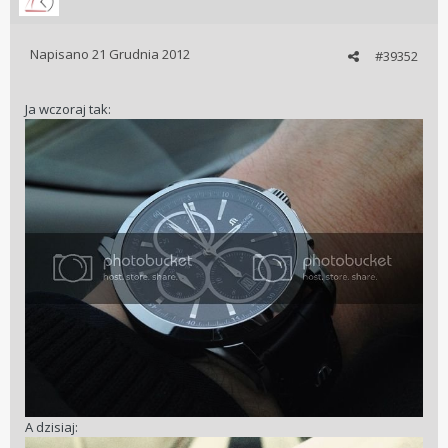
Napisano
21 Grudnia 2012
#39352
Ja wczoraj tak:
A dzisiaj: