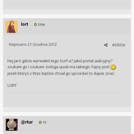
lort
3366
Napisano
21 Grudnia 2012
#39356
hej Jaro gdzie wyrwałeś tego Surf-a? jakiś portal aukcyjny?
szukam go i szukam. kolega quub ma takiego. Fajny jest!
jeżeli któryś z Was będzie chciał go sprzedać to dajcie znać.
LORT
@rtur
10