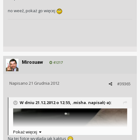
no weeź, pokaż go więcej
Mirosuaw
41217
Napisano
21 Grudnia 2012
#39365
W dniu 21.12.2012 o 12:55, .misha. napisał(-a):
Pokaż więcej
Na tej fotce wygląda jak kaktus