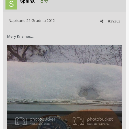
SphinX
77
Napisano
21 Grudnia 2012
#39363
Mery Krismes...