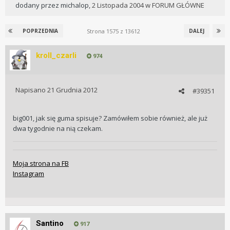
dodany przez
michalop
,
2 Listopada 2004
w
FORUM GŁÓWNE
Strona 1575 z 13612
POPRZEDNIA
DALEJ
kroll_czarli
974
Napisano
21 Grudnia 2012
#39351
big001, jak się guma spisuje? Zamówiłem sobie również, ale już
dwa tygodnie na nią czekam.
Moja strona na FB
Instagram
Santino
917