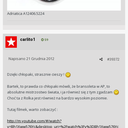
Adriatica A12406.5224
carlito1
59
Napisano
21 Grudnia 2012
#39372
Dzięki chłopaki, strasznie cieszy !
Bartek, to prawda co chłopaki mówili, że bransoleta w AP, to
absolutne mistrzostwo świata, i ja również się z tym zgadzam
Choć ta z Rolka jest również na bardzo wysokim poziomie.
Tutaj filmek, warto zobaczyć :
http://m.youtube.com/#/watch?
v=Bh1Xww576Yc&desktop_uri=%2Fwatch%3Fv%3DBh1Xww576Yc