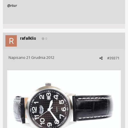
@rtur
rafalklis
0
Napisano
21 Grudnia 2012
#39371