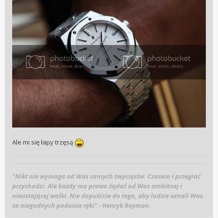
Ale mi się łapy trzęsą
"Nikt nie wymaga od Was samych zwycięstw. Czasem i przegrać
przychodzi. Ale każdy ma prawo żądać od Was ambitnej i
nieustającej walki. Nie dopuśćcie do tego, aby ludzie uznali Was
za niegodnych podania ręki" - Henryk Reyman.