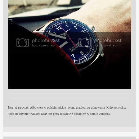
Tarant napisał:
Albowiem w polskim piekle nie ma diabłów do pilnowania. Którykolwiek z
kotła się zbytnio wynurzy zaraz jest przez rodaków z powrotem w smołę wciągany.