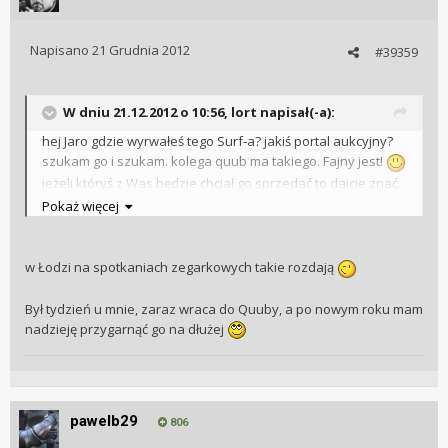
Napisano
21 Grudnia 2012
#39359
W dniu 21.12.2012 o 10:56, lort napisał(-a):
hej Jaro gdzie wyrwałeś tego Surf-a? jakiś portal aukcyjny?
szukam go i szukam. kolega quub ma takiego. Fajny jest!
jeżeli któryś z Was będzie chciał go sprzedać to dajcie znać.
Pokaż więcej
LORT
w Łodzi na spotkaniach zegarkowych takie rozdają
Był tydzień u mnie, zaraz wraca do Quuby, a po nowym roku mam
nadzieję przygarnąć go na dłużej
pawelb29
806