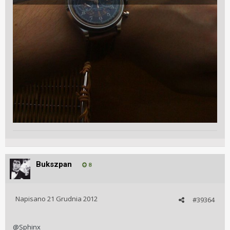
Bukszpan
8
Napisano
21 Grudnia 2012
#39364
@Sphinx