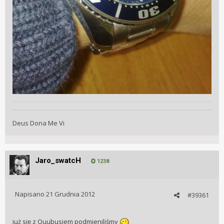
Deus Dona Me Vi
Jaro_swatcH
1238
Napisano
21 Grudnia 2012
#39361
już się z Quubusiem podmieniliśmy