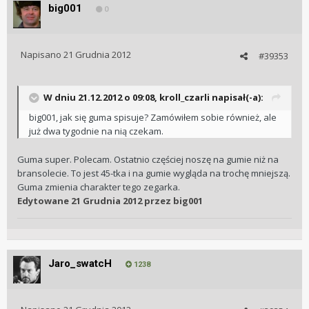
big001
0
Napisano
21 Grudnia 2012
#39353
W dniu 21.12.2012 o 09:08, kroll_czarli napisał(-a):
big001, jak się guma spisuje? Zamówiłem sobie również, ale
już dwa tygodnie na nią czekam.
Guma super. Polecam. Ostatnio częściej noszę na gumie niż na
bransolecie. To jest 45-tka i na gumie wygląda na trochę mniejszą.
Guma zmienia charakter tego zegarka.
Edytowane
21 Grudnia 2012
przez big001
Jaro_swatcH
1238