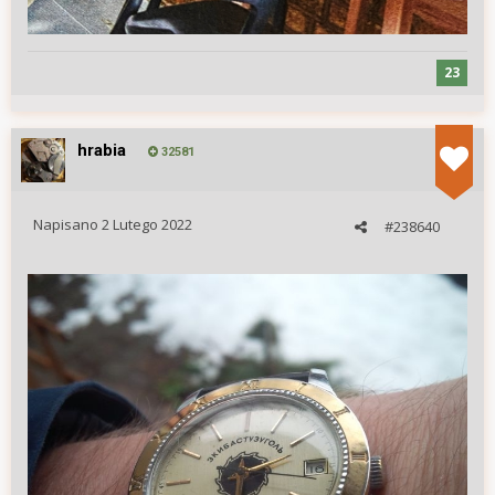
23
hrabia
32581
Napisano
2 Lutego 2022
#238640