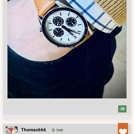
26
Thomas666
7688