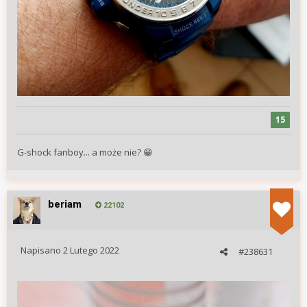
15
G-shock fanboy... a może nie?
😁
beriam
22102
Napisano
2 Lutego 2022
#238631