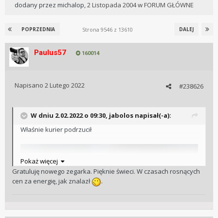
dodany przez
michalop
,
2 Listopada 2004
w
FORUM GŁÓWNE
Strona 9546 z 13610
POPRZEDNIA
DALEJ
Paulus57
160014
Napisano
2 Lutego 2022
#238626
W dniu 2.02.2022 o 09:30,
jabolos
napisał(-a):
Właśnie kurier podrzucił
Pokaż więcej
Gratuluję nowego zegarka. Pięknie świeci. W czasach rosnących
cen za energię, jak znalazł
.