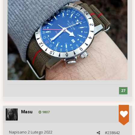
27
Masu
9807
Napisano
2 Lutego 2022
#238642