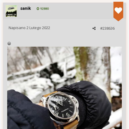
sanik
92880
Napisano
2 Lutego 2022
#238636
😀