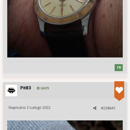
19
Pit83
26973
Napisano
2 Lutego 2022
#238641