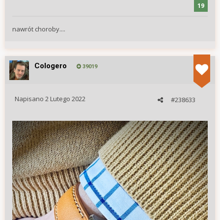
19
nawrót choroby....
Cologero
39019
Napisano
2 Lutego 2022
#238633