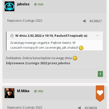
jabolos
1560
Napisano
2 Lutego 2022
#238627
W dniu 2.02.2022 o 10:10,
Paulus57
napisał(-a):
Gratuluję nowego zegarka. Pięknie świeci. W
czasach rosnących cen za energię, jak znalazł
.
Dokładnie. Dobra luma będzie na wagę złota
Edytowane
2 Lutego 2022
przez jabolos
1
M.Mike
1932
Napisano
2 Lutego 2022
#238628