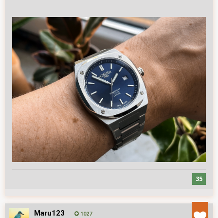
35
Maru123
1027