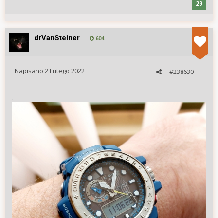
29
drVanSteiner
604
Napisano
2 Lutego 2022
#238630
.