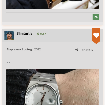
26
Slimturtle
8067
Napisano
2 Lutego 2022
#238637
prx