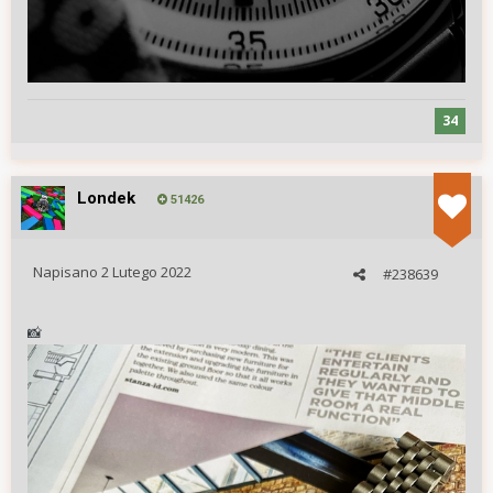
34
Londek
51426
Napisano
2 Lutego 2022
#238639
📸