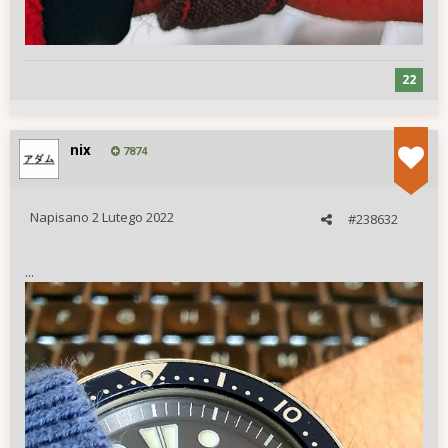
22
nix
7874
Napisano
2 Lutego 2022
#238632
...