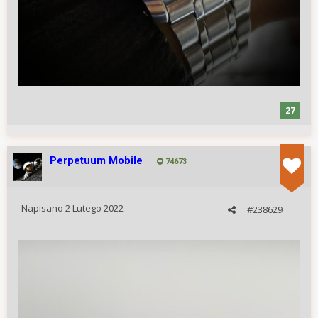
27
Perpetuum Mobile
74673
Napisano
2 Lutego 2022
#238629