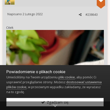
Napisano
2 Lutego 2022
#238643
Citek
Powiadomienie o plikach cookie
Umieściliśmy na Twoim urządzeniu
pliki cookie
, aby pomóc Ci
usprawnić przeglądanie strony. Możesz
dostosować ustawienia
plików cookie
, w przeciwnym wypadku zakładamy, że wyrażasz
na to zgodę.
Zgadzam się.