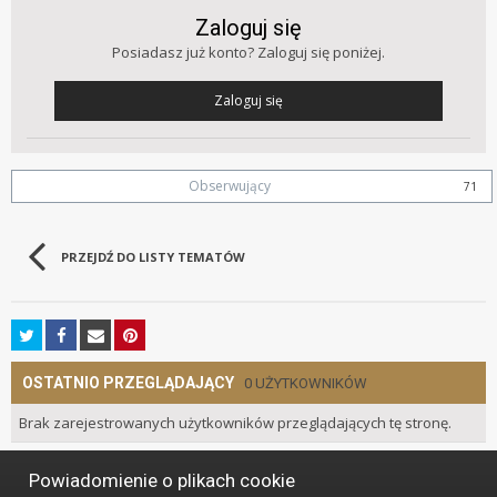
Zaloguj się
Posiadasz już konto? Zaloguj się poniżej.
Zaloguj się
Obserwujący
71
PRZEJDŹ DO LISTY TEMATÓW
OSTATNIO PRZEGLĄDAJĄCY
0 UŻYTKOWNIKÓW
Brak zarejestrowanych użytkowników przeglądających tę stronę.
Powiadomienie o plikach cookie
Język
Styl
Polityka prywatności
Kontakt