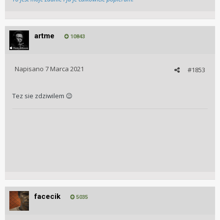
artme
10843
Napisano
7 Marca 2021
#1853
Tez sie zdziwilem
😉
facecik
5035