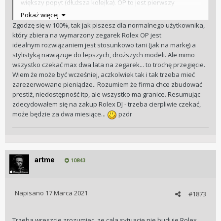
większy popyt (dłuższa kolejka). OP to jest pierwszy
(najtańszy) model, którego rozmiar jest akceptowalny dla
Pokaż więcej
samców, a dodatkowo jego cena to "próg wejścia" w
Zgodzę się w 100%, tak jak piszesz dla normalnego użytkownika,
posiadanie Rolexa. Patrząc tylko na cenę detaliczną nowych
który zbiera na wymarzony zegarek Rolex OP jest
egzemplarzy kolejnym krokiem jest Explorer (6250 euro), z
idealnym rozwiązaniem jest stosunkowo tani (jak na markę) a
którego dostępnością też jest problem. DJ kosztuje już 7400
stylistyką nawiązuje do lepszych, droższych modeli. Ale mimo
euro, 1750 więcej od OP, co może skutecznie wyciąć część
wszystko czekać max dwa lata na zegarek... to trochę przegięcie.
drobnicy (jak ja), która pozostanie przy "najtańszym" i w
Wiem że może być wcześniej, aczkolwiek tak i tak trzeba mieć
kolejce po niego się ustawi.
zarezerwowane pieniądze.. Rozumiem że firma chce zbudować
prestiż, niedostępność itp, ale wszystko ma granice. Resumując
zdecydowałem się na zakup Rolex DJ - trzeba cierpliwie czekać,
może będzie za dwa miesiące...
pzdr
artme
10843
Napisano
17 Marca 2021
#1873
Trzeba wreszcie zrozumiec, ze cala sytuacje nie buduje Rolex,