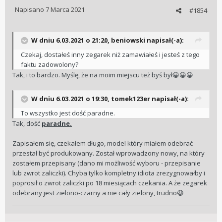
Napisano
7 Marca 2021
#1854
W dniu 6.03.2021 o 21:20,
beniowski
napisał(-a):
Czekaj, dostałeś inny zegarek niż zamawiałeś i jesteś z tego
faktu zadowolony?
Tak, i to bardzo. Myślę, że na moim miejscu też byś był
😀
😀
😀
W dniu 6.03.2021 o 19:30,
tomek123er
napisał(-a):
To wszystko jest dość paradne.
Tak, dość
paradne.
Zapisałem się, czekałem długo, model który miałem odebrać
przestał być produkowany. Został wprowadzony nowy, na który
zostałem przepisany (dano mi możliwość wyboru - przepisanie
lub zwrot zaliczki). Chyba tylko kompletny idiota zrezygnowałby i
poprosił o zwrot zaliczki po 18 miesiącach czekania. A że zegarek
odebrany jest zielono-czarny a nie cały zielony, trudno
😆