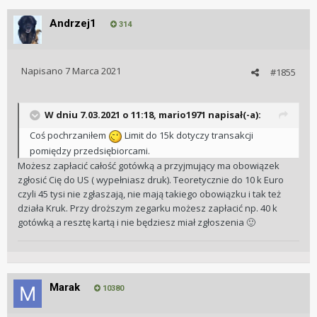
Andrzej1
314
Napisano
7 Marca 2021
#1855
W dniu 7.03.2021 o 11:18,
mario1971
napisał(-a):
Coś pochrzaniłem
Limit do 15k dotyczy transakcji
pomiędzy przedsiębiorcami.
Możesz zapłacić całość gotówką a przyjmujący ma obowiązek
zgłosić Cię do US ( wypełniasz druk). Teoretycznie do 10 k Euro
czyli 45 tysi nie zgłaszają, nie mają takiego obowiązku i tak też
działa Kruk. Przy droższym zegarku możesz zapłacić np. 40 k
gotówką a resztę kartą i nie będziesz miał zgłoszenia
🙂
Marak
10380