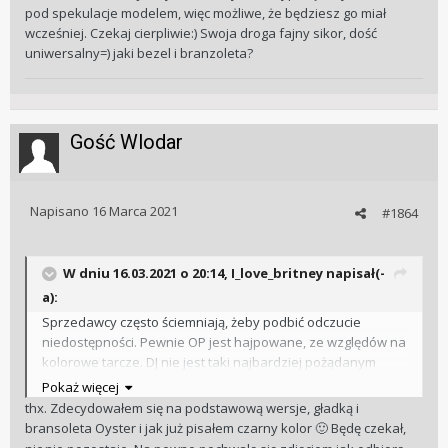
być szybciej i jak to u was wyglądało? Chciałbym mieć go już,
pod spekulacje modelem, więc możliwe, że będziesz go miał
przymierzyłem (była dostępna wersja 36mm niebieska) i
wcześniej. Czekaj cierpliwie:) Swoja droga fajny sikor, dość
zakochałem się w nim... Ewentualnie zastanawiam się nad
uniwersalny=) jaki bezel i branzoleta?
Rolex OP 41(czarny) ale tam jest okres oczekiwania do
dwóch lat...(czy to możliwe , że na model OP czeka się aż
dwa lata?). Z góry dziękuje za odpowiedź.
Gość Wlodar
Napisano
16 Marca 2021
#1864
W dniu 16.03.2021 o 20:14,
I_love_britney
napisał(-
a):
Sprzedawcy często ściemniają, żeby podbić odczucie
niedostępności. Pewnie OP jest hajpowane, ze względów na
kolorowe tarcze. DJ nie jest taki najbardziej pożądanym
masowo pod spekulacje modelem, więc możliwe, że
Pokaż więcej
będziesz go miał wcześniej. Czekaj cierpliwie:) Swoja droga
thx. Zdecydowałem się na podstawową wersje, gładką i
fajny sikor, dość uniwersalny=) jaki bezel i branzoleta?
bransoleta Oyster i jak już pisałem czarny kolor
Będę czekał,
🙂