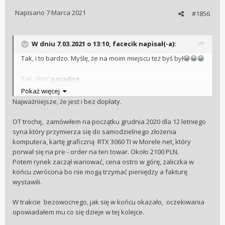
Napisano
7 Marca 2021
#1856
W dniu 7.03.2021 o 13:10,
facecik
napisał(-a):
Tak, i to bardzo. Myślę, że na moim miejscu też byś był
😀
😀
😀
Tak, dość
paradne.
Pokaż więcej
Zapisałem się, czekałem długo, model który miałem odebrać
Najważniejsze, że jest i bez dopłaty.
przestał być produkowany. Został wprowadzony nowy, na
który zostałem przepisany (dano mi możliwość wyboru -
OT trochę, zamówiłem na początku grudnia 2020 dla 12 letniego
przepisanie lub zwrot zaliczki). Chyba tylko kompletny idiota
syna który przymierza się do samodzielnego złożenia
zrezygnowałby i poprosił o zwrot zaliczki po 18 miesiącach
komputera, kartę graficzną RTX 3060 TI w Morele net, który
czekania. A że zegarek odebrany jest zielono-czarny a nie
porwał się na pre - order na ten towar. Około 2100 PLN.
cały zielony, trudno
😆
Potem rynek zaczął wariować, cena ostro w górę, zaliczka w
końcu zwrócona bo nie mogą trzymać pieniędzy a fakturę
wystawili.
W trakcie bezowocnego, jak się w końcu okazało, oczekiwania
opowiadałem mu co się dzieje w tej kolejce.