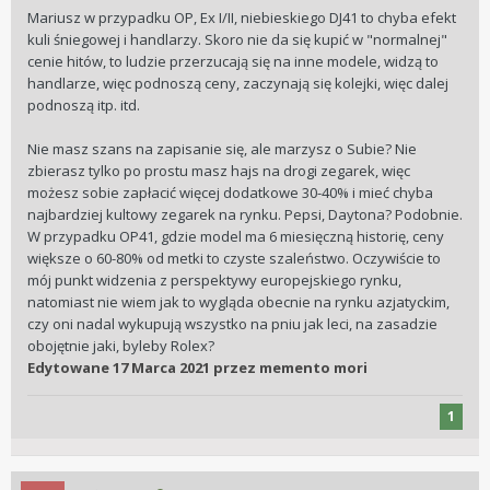
Mariusz w przypadku OP, Ex I/II, niebieskiego DJ41 to chyba efekt
kuli śniegowej i handlarzy. Skoro nie da się kupić w "normalnej"
cenie hitów, to ludzie przerzucają się na inne modele, widzą to
handlarze, więc podnoszą ceny, zaczynają się kolejki, więc dalej
podnoszą itp. itd.
Nie masz szans na zapisanie się, ale marzysz o Subie? Nie
zbierasz tylko po prostu masz hajs na drogi zegarek, więc
możesz sobie zapłacić więcej dodatkowe 30-40% i mieć chyba
najbardziej kultowy zegarek na rynku. Pepsi, Daytona? Podobnie.
W przypadku OP41, gdzie model ma 6 miesięczną historię, ceny
większe o 60-80% od metki to czyste szaleństwo. Oczywiście to
mój punkt widzenia z perspektywy europejskiego rynku,
natomiast nie wiem jak to wygląda obecnie na rynku azjatyckim,
czy oni nadal wykupują wszystko na pniu jak leci, na zasadzie
obojętnie jaki, byleby Rolex?
Edytowane
17 Marca 2021
przez memento mori
1