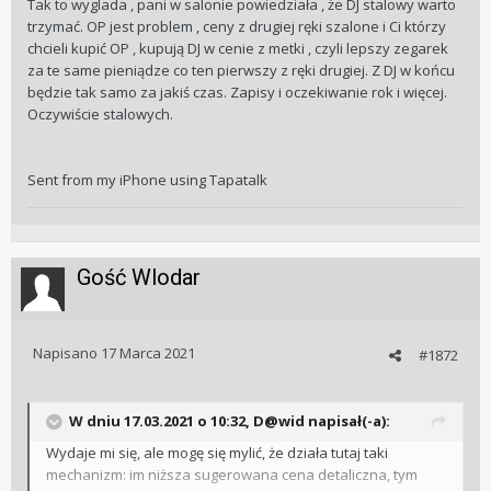
Tak to wyglada , pani w salonie powiedziała , że DJ stalowy warto
trzymać. OP jest problem , ceny z drugiej ręki szalone i Ci którzy
chcieli kupić OP , kupują DJ w cenie z metki , czyli lepszy zegarek
za te same pieniądze co ten pierwszy z ręki drugiej. Z DJ w końcu
będzie tak samo za jakiś czas. Zapisy i oczekiwanie rok i więcej.
Oczywiście stalowych.
Sent from my iPhone using Tapatalk
Gość Wlodar
Napisano
17 Marca 2021
#1872
W dniu 17.03.2021 o 10:32,
D@wid
napisał(-a):
Wydaje mi się, ale mogę się mylić, że działa tutaj taki
mechanizm: im niższa sugerowana cena detaliczna, tym