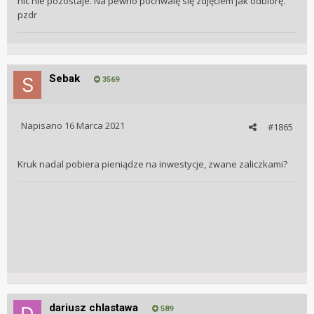
nic nie pozostaje. Na pewno pochwalę się zdjęciem jak odbiorę.
pzdr
Sebak
3569
Napisano
16 Marca 2021
#1865
Kruk nadal pobiera pieniądze na inwestycje, zwane zaliczkami?
dariusz chlastawa
589