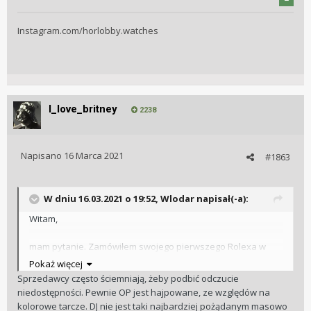
Instagram.com/horlobby.watches
I_love_britney
2238
Napisano
16 Marca 2021
#1863
W dniu 16.03.2021 o 19:52,
Wlodar
napisał(-a):
Witam,
mam pytanie. Zamówiłem swojego pierwszego Rolexa w
W.kruk w Warszawie. Datejust 41mm stalowy wersja
Pokaż więcej
z czarną kopertą. Sprzedający powiedział że okres
Sprzedawcy często ściemniają, żeby podbić odczucie
oczekiwania do 6 miesięcy. Jak
niedostępności. Pewnie OP jest hajpowane, ze względów na
sądzicie z własnego doświadczenia, czy ten zegarek może
kolorowe tarcze. DJ nie jest taki najbardziej pożądanym masowo