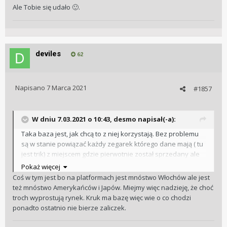
Ale Tobie się udało
.
🙂
deviles
62
Napisano
7 Marca 2021
#1857
W dniu 7.03.2021 o 10:43,
desmo
napisał(-a):
Taka baza jest, jak chcą to z niej korzystają. Bez problemu
są w stanie powiązać każdy zegarek którego dane mają ( tu
jest trik) z miejscem gdzie pierwotnie został sprzedany ale
im wystarczy znać kraj żeby dać po łapach AD - skoro byli w
Pokaż więcej
stanie zrobić to Włochom gdzie jest kilku różnych AD to tym
Coś w tym jest bo na platformach jest mnóstwo Włochów ale jest
bardziej mogą zrobić to w PL. Krukowi nie opłaca się
też mnóstwo Amerykańców i Japów. Miejmy więc nadzieję, że choć
ryzykować z klientami bo na byciu przewidywalnym zyskuje
troch wyprostują rynek. Kruk ma bazę więc wie o co chodzi
( więcej dostaw kosztem bardziej skorumpowanych rynków)
ponadto ostatnio nie bierze zaliczek.
.