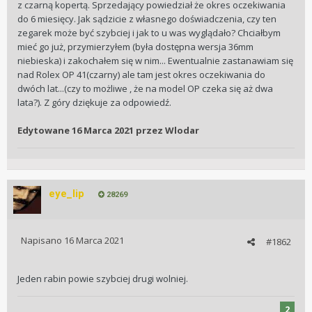
z czarną kopertą. Sprzedający powiedział że okres oczekiwania
do 6 miesięcy. Jak sądzicie z własnego doświadczenia, czy ten
zegarek może być szybciej i jak to u was wyglądało? Chciałbym
mieć go już, przymierzyłem (była dostępna wersja 36mm
niebieska) i zakochałem się w nim... Ewentualnie zastanawiam się
nad Rolex OP 41(czarny) ale tam jest okres oczekiwania do
dwóch lat...(czy to możliwe , że na model OP czeka się aż dwa
lata?). Z góry dziękuje za odpowiedź.
Edytowane
16 Marca 2021
przez Wlodar
eye_lip
28269
Napisano
16 Marca 2021
#1862
Jeden rabin powie szybciej drugi wolniej.
2