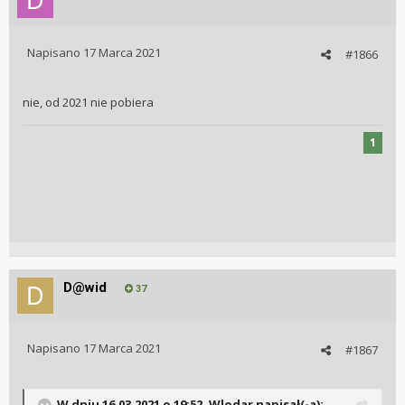
Napisano
17 Marca 2021
#1866
nie, od 2021 nie pobiera
1
D@wid
37
Napisano
17 Marca 2021
#1867
W dniu 16.03.2021 o 19:52,
Wlodar
napisał(-a):