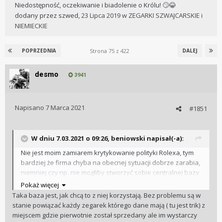
Niedostępność, oczekiwanie i biadolenie o Królu! 🙄😂
dodany przez
szwed
,
23 Lipca 2019
w
ZEGARKI SZWAJCARSKIE i
NIEMIECKIE
Strona 75 z 422
POPRZEDNIA
DALEJ
desmo
3941
Napisano
7 Marca 2021
#1851
W dniu 7.03.2021 o 09:26,
beniowski
napisał(-a):
Nie jest moim zamiarem krytykowanie polityki Rolexa, tym
bardziej że firma chyba na obecnej sytuacji dobrze zarabia,
niemniej czy np. nie mogliby stworzyć sobie centralnej bazy
sprzedażowej zegarków? Cóż to za problem wpisywać
Pokaż więcej
numery seryjne każdego sprzedawanego modelu i
Taka baza jest, jak chcą to z niej korzystają. Bez problemu są w
powiązać je z danym państwem i salonem?
stanie powiązać każdy zegarek którego dane mają ( tu jest trik) z
miejscem gdzie pierwotnie został sprzedany ale im wystarczy