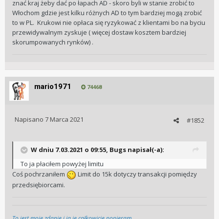
znać kraj żeby dać po łapach AD - skoro byli w stanie zrobić to
Włochom gdzie jest kilku różnych AD to tym bardziej mogą zrobić
to w PL. Krukowi nie opłaca się ryzykować z klientami bo na byciu
przewidywalnym zyskuje ( więcej dostaw kosztem bardziej
skorumpowanych rynków) .
mario1971
74468
Napisano
7 Marca 2021
#1852
W dniu 7.03.2021 o 09:55,
Bugs
napisał(-a):
To ja płaciłem powyżej limitu
Coś pochrzaniłem
Limit do 15k dotyczy transakcji pomiędzy
przedsiębiorcami.
To jest moje zdanie i ja je całkowicie popieram.