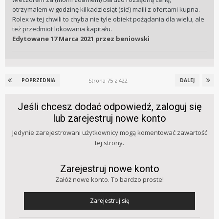
swoj prestiz, ktory i tak ma na najwyzszym poziomie
otrzymałem w godzinę kilkadziesiąt (sic!) maili z ofertami kupna.
wzgledem konkurencji, to wiedzac po ile chodza jego
Rolex w tej chwili to chyba nie tyle obiekt pożądania dla wielu, ale
zegarki na portalach, podnioslby ceny 100% i pozamiatane
też przedmiot lokowania kapitału.
😊
Edytowane
17 Marca 2021
przez beniowski
Strona 75 z 422
POPRZEDNIA
DALEJ
Jeśli chcesz dodać odpowiedź, zaloguj się
lub zarejestruj nowe konto
Jedynie zarejestrowani użytkownicy mogą komentować zawartość
tej strony.
Zarejestruj nowe konto
Załóż nowe konto. To bardzo proste!
Zarejestruj się