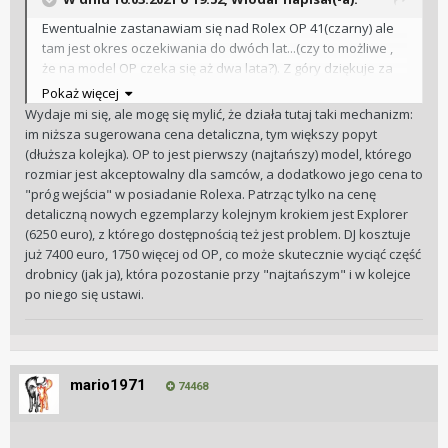
Ewentualnie zastanawiam się nad Rolex OP 41(czarny) ale
tam jest okres oczekiwania do dwóch lat...(czy to możliwe ,
że na model OP czeka się aż dwa lata?). Z góry dziękuje za
odpowiedź.
Pokaż więcej
Wydaje mi się, ale mogę się mylić, że działa tutaj taki mechanizm:
im niższa sugerowana cena detaliczna, tym większy popyt
(dłuższa kolejka). OP to jest pierwszy (najtańszy) model, którego
rozmiar jest akceptowalny dla samców, a dodatkowo jego cena to
"próg wejścia" w posiadanie Rolexa. Patrząc tylko na cenę
detaliczną nowych egzemplarzy kolejnym krokiem jest Explorer
(6250 euro), z którego dostępnością też jest problem. DJ kosztuje
już 7400 euro, 1750 więcej od OP, co może skutecznie wyciąć część
drobnicy (jak ja), która pozostanie przy "najtańszym" i w kolejce
po niego się ustawi.
mario1971
74468