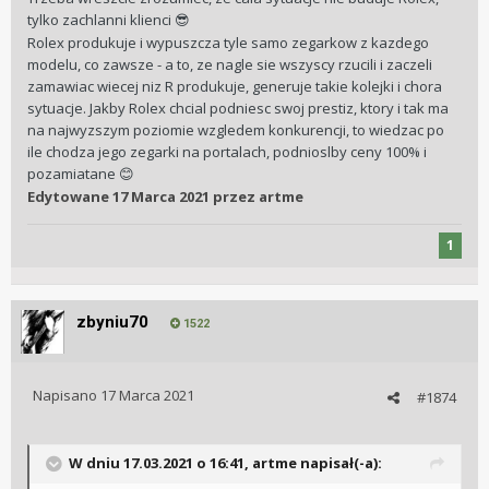
tylko zachlanni klienci
😎
Rolex produkuje i wypuszcza tyle samo zegarkow z kazdego
modelu, co zawsze - a to, ze nagle sie wszyscy rzucili i zaczeli
zamawiac wiecej niz R produkuje, generuje takie kolejki i chora
sytuacje. Jakby Rolex chcial podniesc swoj prestiz, ktory i tak ma
na najwyzszym poziomie wzgledem konkurencji, to wiedzac po
ile chodza jego zegarki na portalach, podnioslby ceny 100% i
pozamiatane
😊
Edytowane
17 Marca 2021
przez artme
1
zbyniu70
1522
Napisano
17 Marca 2021
#1874
W dniu 17.03.2021 o 16:41,
artme
napisał(-a):