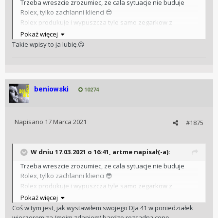
Trzeba wreszcie zrozumiec, ze cala sytuacje nie buduje
Rolex, tylko zachlanni klienci
😎
Rolex produkuje i wypuszcza tyle samo zegarkow z
kazdego modelu, co zawsze - a to, ze nagle sie wszyscy
Pokaż więcej
rzucili i zaczeli zamawiac wiecej niz R produkuje, generuje
Takie wpisy to ja lubię.
😉
takie kolejki i chora sytuacje. Jakby Rolex chcial podniesc
swoj prestiz, ktory i tak ma na najwyzszym poziomie
wzgledem konkurencji, to wiedzac po ile chodza jego
zegarki na portalach, podnioslby ceny 100% i pozamiatane
beniowski
10274
😊
Napisano
17 Marca 2021
#1875
W dniu 17.03.2021 o 16:41,
artme
napisał(-a):
Trzeba wreszcie zrozumiec, ze cala sytuacje nie buduje
Rolex, tylko zachlanni klienci
😎
Rolex produkuje i wypuszcza tyle samo zegarkow z
kazdego modelu, co zawsze - a to, ze nagle sie wszyscy
Pokaż więcej
rzucili i zaczeli zamawiac wiecej niz R produkuje, generuje
Coś w tym jest, jak wystawiłem swojego DJa 41 w poniedziałek
takie kolejki i chora sytuacje. Jakby Rolex chcial podniesc
wieczorem za (moim zdaniem) bardzo rozsądną cenę,