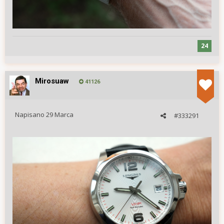
24
Mirosuaw
41126
Napisano
29 Marca
#333291