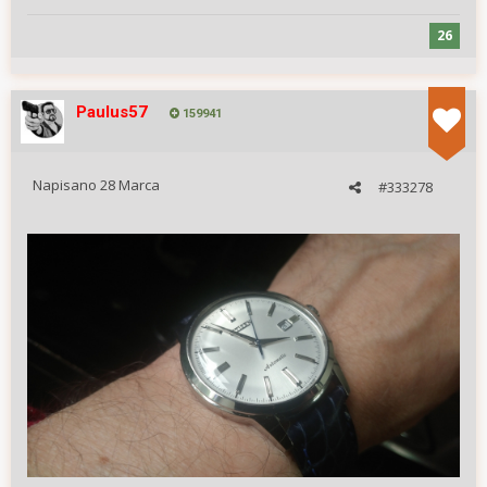
26
Paulus57
159941
Napisano
28 Marca
#333278