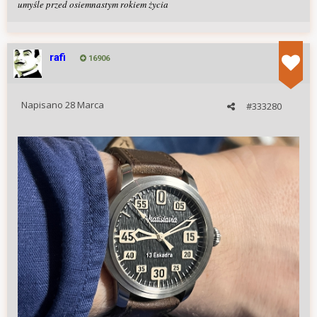
umyśle przed osiemnastym rokiem życia
rafi
16906
Napisano
28 Marca
#333280