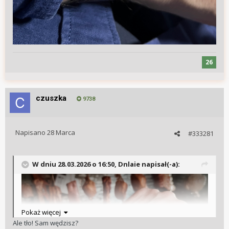
26
czuszka
9738
Napisano
28 Marca
#333281
W dniu 28.03.2026 o 16:50,
Dnlaie
napisał(-a):
Pokaż więcej
Ale tło! Sam wędzisz?