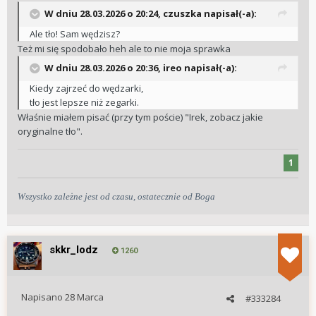
W dniu 28.03.2026 o 20:24,
czuszka
napisał(-a):
Ale tło! Sam wędzisz?
Też mi się spodobało heh ale to nie moja sprawka
W dniu 28.03.2026 o 20:36,
ireo
napisał(-a):
Kiedy zajrzeć do wędzarki,
tło jest lepsze niż zegarki.
Właśnie miałem pisać (przy tym poście) "Irek, zobacz jakie
oryginalne tło".
1
Wszystko zależne jest od czasu, ostatecznie od Boga
skkr_lodz
1260
Napisano
28 Marca
#333284