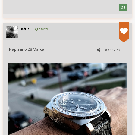
26
abir
10701
Napisano
28 Marca
#333279