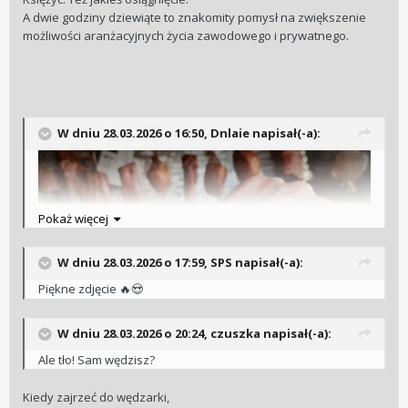
sekundy. Pasek z tektury i plastiku. Stała faza księżyca.
A dwie godziny dziewiąte to znakomity pomysł na zwiększenie
Stałe puszery i wskazówki. Cudo za 5 złotych.
możliwości aranżacyjnych życia zawodowego i prywatnego.
Żeby było w temacie, to na drugim zdjęciu dzisiejszy zielony
rusek.
W dniu 28.03.2026 o 16:50,
Dnlaie
napisał(-a):
Pokaż więcej
W dniu 28.03.2026 o 17:59,
SPS
napisał(-a):
Piękne zdjęcie
🔥
😍
W dniu 28.03.2026 o 20:24,
czuszka
napisał(-a):
Ale tło! Sam wędzisz?
Kiedy zajrzeć do wędzarki,