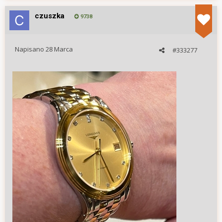
czuszka
9738
Napisano
28 Marca
#333277