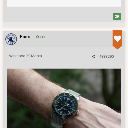
29
Fiere
3111
Napisano
29 Marca
#333290