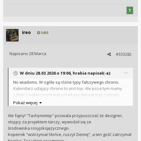
1
ireo
5455
Napisano
28 Marca
#333282
W dniu 28.03.2026 o 19:06,
hrabia
napisał(-a):
No wiadomo. W ogóle są różne typy fałszywego chrono.
Kalendarz udający chrono to jest top. Ale poza tym mamy
sztuki z naklejonymi wskazówkami dwojakiego rodzaju:
niektóre mają działające przyciski (sprężynka albo
Pokaż więcej
odpowiednio docięty plastik w pierścieniu trzymającym
werk), no i te zabawniejsze, gdzie przyiski są odlane z
Ale fajny! "Tachymetep" pozwala przypuszczać że designer,
szajsmetalu razem z całą kopertą. Dodatkowo można dodać
stojący za projektem tarczy, wywodził się ze
malowaną fazę księżyca. I pomylić literki na tarczy. I indeksy.
środowiska rosyjskojęzycznego.
Przykład na zdjęciu. Jeden z najzabawniejszych dziadów w
Kopernik "wstrzymał Słońce, ruszył Ziemię", a ten gość zatrzymał
moim zbiorku. Tachymetep. Godziny IX, X, IX. Seo jako tarcza
Księżyc. Też jakieś osiągnięcie.