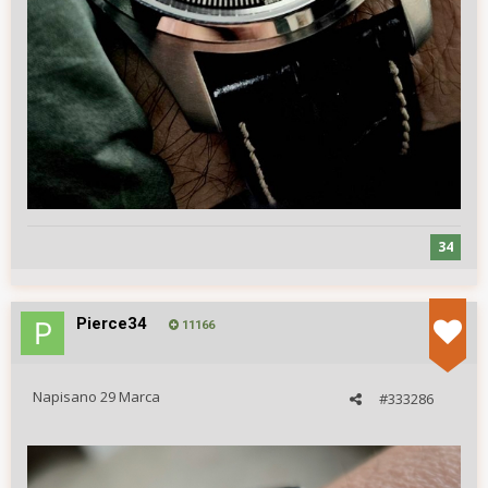
34
Pierce34
11166
Napisano
29 Marca
#333286