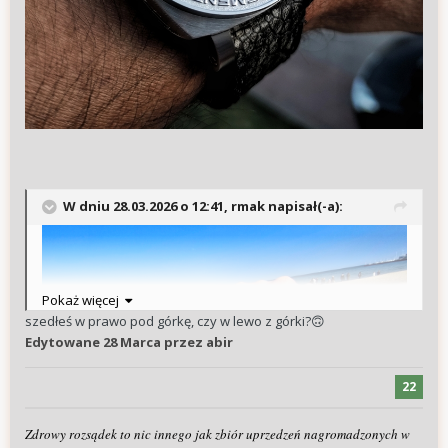
W dniu 28.03.2026 o 12:41,
rmak
napisał(-a):
Pokaż więcej
szedłeś w prawo pod górkę, czy w lewo z górki?
🙃
Edytowane
28 Marca
przez abir
22
Zdrowy rozsądek to nic innego jak zbiór uprzedzeń nagromadzonych w