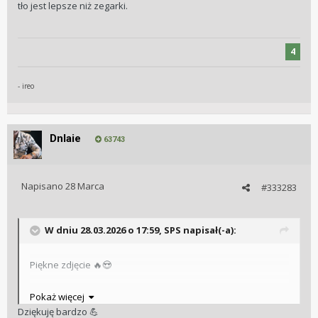
tło jest lepsze niż zegarki.
4
- ireo
Dnlaie
63743
Napisano
28 Marca
#333283
W dniu 28.03.2026 o 17:59,
SPS
napisał(-a):
Piękne zdjęcie
🔥
😍
Pokaż więcej
Dziękuję bardzo
💪