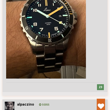
23
alpaczino
50355