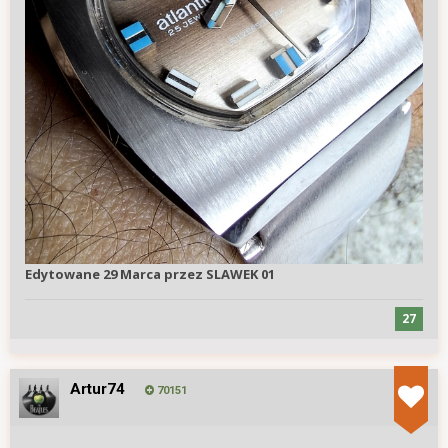
Edytowane
29 Marca
przez SLAWEK 01
27
Artur74
70151