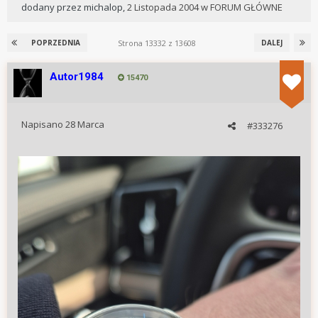
dodany przez
michalop
,
2 Listopada 2004
w
FORUM GŁÓWNE
Strona 13332 z 13608
POPRZEDNIA
DALEJ
Autor1984
15470
Napisano
28 Marca
#333276