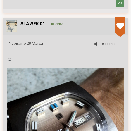
23
SLAWEK 01
91963
Napisano
29 Marca
#333288
😉