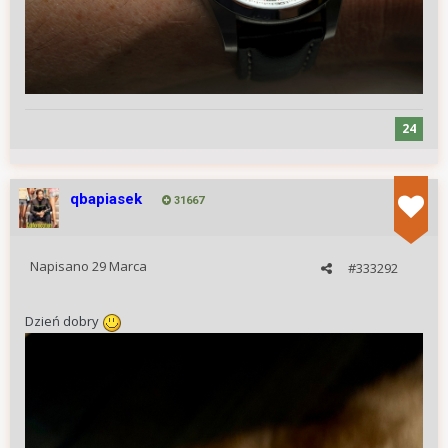
24
qbapiasek
31667
Napisano
29 Marca
#333292
Dzień dobry