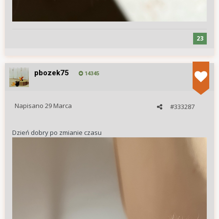
23
pbozek75
14345
Napisano
29 Marca
#333287
Dzień dobry po zmianie czasu